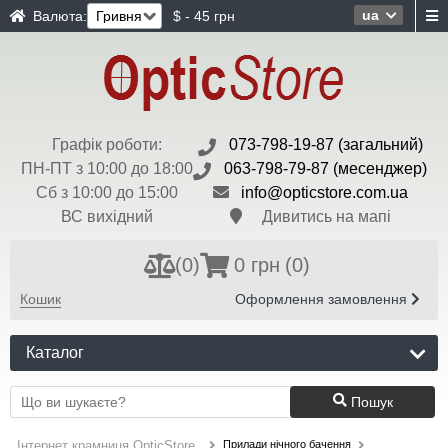
ua
Валюта:
$ - 45 грн
Графік роботи:
073-798-19-87 (загальний)
ПН-ПТ з 10:00 до 18:00
063-798-79-87 (месенджер)
Сб з 10:00 до 15:00
info@opticstore.com.ua
ВС вихідний
Дивитись на мапі
(
0
)
0 грн
(0)
Кошик
Оформлення замовлення
Каталог
Пошук
Прилади нічного бачення
Інтернет крамниця OpticStore