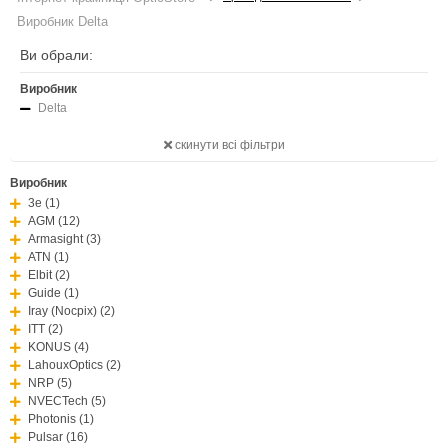
Виробник Delta
Ви обрали:
Виробник
Delta
скинути всі фільтри
Виробник
3e (1)
AGM (12)
Armasight (3)
ATN (1)
Elbit (2)
Guide (1)
Iray (Nocpix) (2)
ITT (2)
KONUS (4)
LahouxOptics (2)
NRP (5)
NVECTech (5)
Photonis (1)
Pulsar (16)