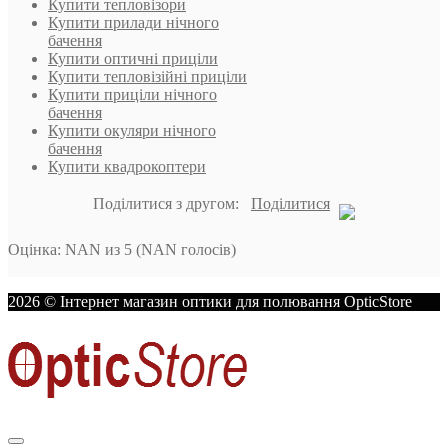
Купити тепловізори
Купити прилади нічного
бачення
Купити оптичні приціли
Купити тепловізійні приціли
Купити приціли нічного
бачення
Купити окуляри нічного
бачення
Купити квадрокоптери
Поділитися з другом:
Поділитися
Оцінка
:
NAN
из
5
(
NAN
голосів)
2026 © Інтернет магазин оптики для полювання OpticStore