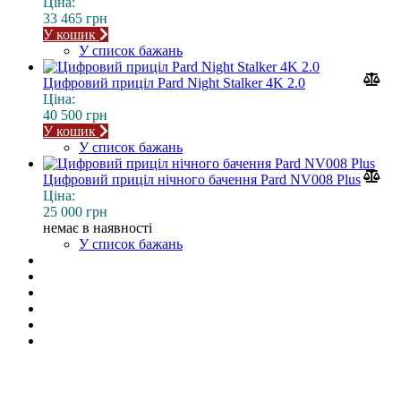
Ціна:
33 465 грн
У кошик
У список бажань
Цифровий приціл Pard Night Stalker 4K 2.0
Ціна:
40 500 грн
У кошик
У список бажань
Цифровий приціл нічного бачення Pard NV008 Plus
Ціна:
25 000 грн
немає в наявності
У список бажань