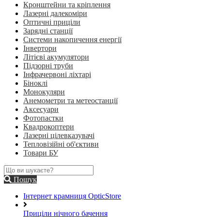
Кронштейни та кріплення
Лазерні далекоміри
Оптичні приціли
Зарядні станції
Системи накопичення енергії
Інвертори
Літієві акумулятори
Підзорні труби
Інфрачервоні ліхтарі
Біноклі
Монокуляри
Анемометри та метеостанції
Аксесуари
Фотопастки
Квадрокоптери
Лазерні цілевказувачі
Тепловізійні об'єктиви
Товари БУ
Пошук
Інтернет крамниця OpticStore
Приціли нічного бачення