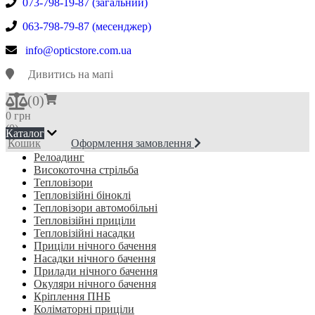
073-798-19-87 (загальний)
063-798-79-87 (месенджер)
info@opticstore.com.ua
Дивитись на мапі
(
0
)
0 грн
(0)
Каталог
Кошик
Оформлення замовлення
Релоадинг
Високоточна стрільба
Тепловізори
Тепловізійні біноклі
Тепловізори автомобільні
Тепловізійні приціли
Тепловізійні насадки
Приціли нічного бачення
Насадки нічного бачення
Прилади нічного бачення
Окуляри нічного бачення
Кріплення ПНБ
Коліматорні приціли