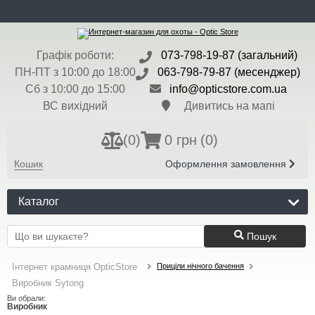
ua
Доставка та Оплата
Контакти
Новини
Бренди
Валюта:
$ - 45 грн
Графік роботи:
073-798-19-87 (загальний)
Реєстрація
Вхід
ПН-ПТ з 10:00 до 18:00
063-798-79-87 (месенджер)
Сб з 10:00 до 15:00
info@opticstore.com.ua
ВС вихідний
Дивитись на мапі
(
0
)
0 грн
(0)
Кошик
Оформлення замовлення
Каталог
Пошук
Приціли нічного бачення
Інтернет крамниця OpticStore
Виробник Sytong
Ви обрали:
Виробник