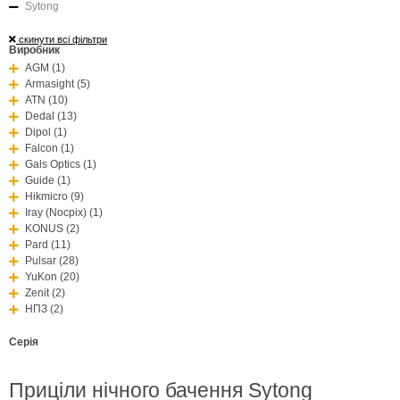
Sytong
скинути всі фільтри
Виробник
AGM (1)
Armasight (5)
ATN (10)
Dedal (13)
Dipol (1)
Falcon (1)
Gals Optics (1)
Guide (1)
Hikmicro (9)
Iray (Nocpix) (1)
KONUS (2)
Pard (11)
Pulsar (28)
YuKon (20)
Zenit (2)
НПЗ (2)
Серія
Приціли нічного бачення Sytong