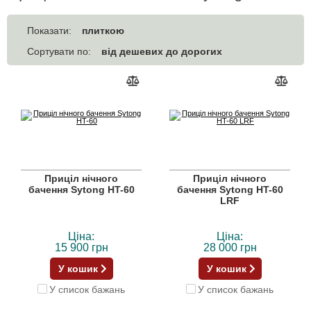
плиткою
Показати:
від дешевих до дорогих
Сортувати по:
Приціл нічного
Приціл нічного
бачення Sytong HT-60
бачення Sytong HT-60
LRF
Ціна:
Ціна:
15 900 грн
28 000 грн
У кошик
У кошик
У список бажань
У список бажань