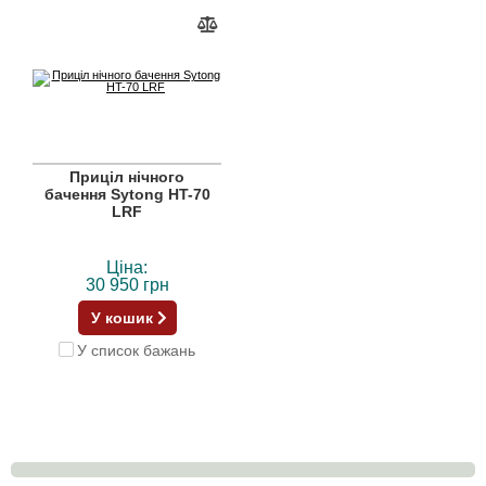
Приціл нічного
бачення Sytong HT-70
LRF
Ціна:
30 950 грн
У кошик
У список бажань