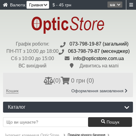
ua
Валюта:
$ - 45 грн
Графік роботи:
073-798-19-87 (загальний)
ПН-ПТ з 10:00 до 18:00
063-798-79-87 (месенджер)
Сб з 10:00 до 15:00
info@opticstore.com.ua
ВС вихідний
Дивитись на мапі
(
0
)
0 грн
(0)
Кошик
Оформлення замовлення
Каталог
Пошук
Приціли нічного бачення
Інтернет крамниця OpticStore