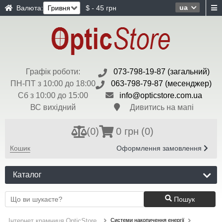
ua
Валюта:
$ - 45 грн
Графік роботи:
073-798-19-87 (загальний)
ПН-ПТ з 10:00 до 18:00
063-798-79-87 (месенджер)
Сб з 10:00 до 15:00
info@opticstore.com.ua
ВС вихідний
Дивитись на мапі
(
0
)
0 грн
(0)
Кошик
Оформлення замовлення
Каталог
Пошук
Системи накопичення енергії
Інтернет крамниця OpticStore