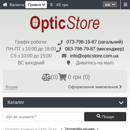
ua
Валюта:
$ - 45 грн
Графік роботи:
073-798-19-87 (загальний)
ПН-ПТ з 10:00 до 18:00
063-798-79-87 (месенджер)
Сб з 10:00 до 15:00
info@opticstore.com.ua
ВС вихідний
Дивитись на мапі
(
0
)
0 грн
(0)
Кошик
Оформлення замовлення
Каталог
Пошук
Тепловізійні насадки
Інтернет крамниця OpticStore