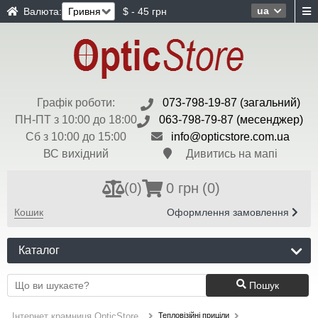
ua
Валюта:
$ - 45 грн
Графік роботи:
073-798-19-87 (загальний)
ПН-ПТ з 10:00 до 18:00
063-798-79-87 (месенджер)
Сб з 10:00 до 15:00
info@opticstore.com.ua
ВС вихідний
Дивитись на мапі
(
0
)
0 грн
(0)
Кошик
Оформлення замовлення
Каталог
Пошук
Тепловізійні приціли
Інтернет крамниця OpticStore