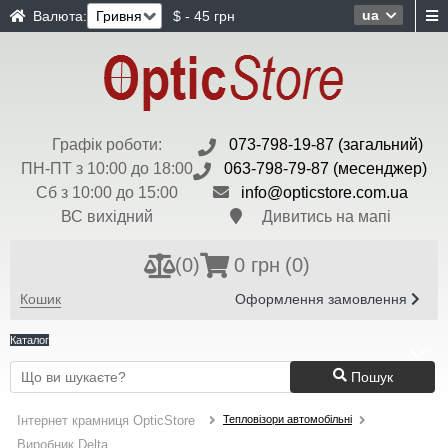
ua
Валюта:
$ - 45 грн
Графік роботи:
073-798-19-87 (загальний)
ПН-ПТ з 10:00 до 18:00
063-798-79-87 (месенджер)
Сб з 10:00 до 15:00
info@opticstore.com.ua
ВС вихідний
Дивитись на мапі
(
0
)
0 грн
(0)
Кошик
Оформлення замовлення
Каталог
Пошук
Тепловізори автомобільні
Інтернет крамниця OpticStore
Виробник Delta