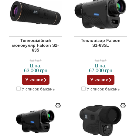
Тепловізійний
Тепловізор Falcon
монокуляр Falcon S2-
S1-635L
635
Ціна:
Ціна:
63 000 грн
67 000 грн
У кошик
У кошик
У список бажань
У список бажань