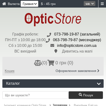
ua
Валюта:
$ - 45 грн
Графік роботи:
073-798-19-87 (загальний)
ПН-ПТ з 10:00 до 18:00
063-798-79-87 (месенджер)
Сб з 10:00 до 15:00
info@opticstore.com.ua
ВС вихідний
Дивитись на мапі
(
0
)
0 грн
(0)
Кошик
Оформлення замовлення
Каталог
Пошук
Тепловізори
Інтернет крамниця OpticStore
Виробник Falcon