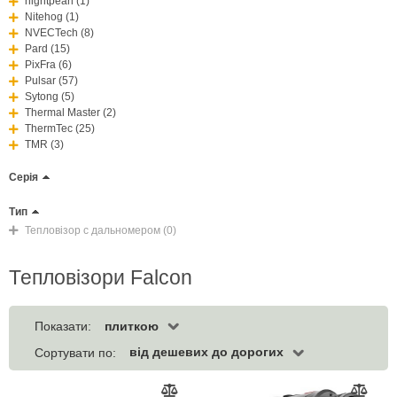
nightpearl (1)
Nitehog (1)
NVECTech (8)
Pard (15)
PixFra (6)
Pulsar (57)
Sytong (5)
Thermal Master (2)
ThermTec (25)
TMR (3)
Серія
Тип
Тепловiзор с дальномером (0)
Тепловізори Falcon
плиткою
Показати:
від дешевих до дорогих
Сортувати по: