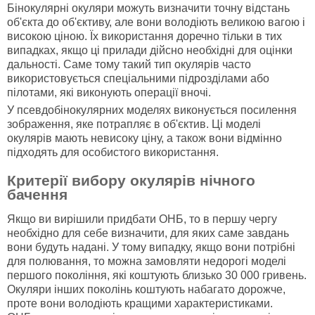
Бінокулярні окуляри можуть визначити точну відстань
об'єкта до об'єктиву, але вони володіють великою вагою і
високою ціною. Їх використання доречно тільки в тих
випадках, якщо ці прилади дійсно необхідні для оцінки
дальності. Саме тому такий тип окулярів часто
використовується спеціальними підрозділами або
пілотами, які виконують операції вночі.
У псевдобінокулярних моделях виконується посилення
зображення, яке потрапляє в об'єктив. Ці моделі
окулярів мають невисоку ціну, а також вони відмінно
підходять для особистого використання.
Критерії вибору окулярів нічного
бачення
Якщо ви вирішили придбати ОНБ, то в першу чергу
необхідно для себе визначити, для яких саме завдань
вони будуть надані. У тому випадку, якщо вони потрібні
для полювання, то можна замовляти недорогі моделі
першого покоління, які коштують близько 30 000 гривень.
Окуляри інших поколінь коштують набагато дорожче,
проте вони володіють кращими характеристиками.