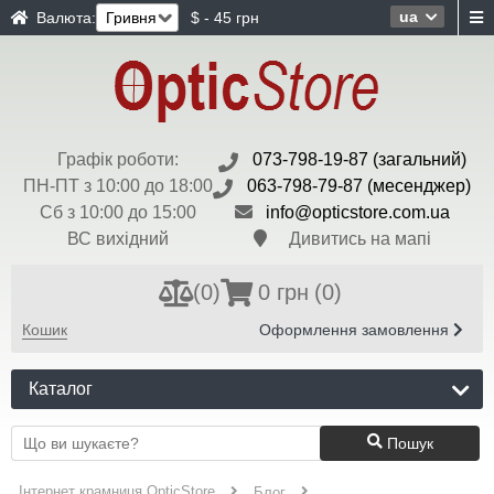
ua
Валюта:
$ - 45 грн
Графік роботи:
073-798-19-87 (загальний)
ПН-ПТ з 10:00 до 18:00
063-798-79-87 (месенджер)
Сб з 10:00 до 15:00
info@opticstore.com.ua
ВС вихідний
Дивитись на мапі
(
0
)
0 грн
(0)
Кошик
Оформлення замовлення
Каталог
Пошук
Інтернет крамниця OpticStore
Блог