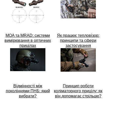
MOA та MRAD: системи
Як працює тепловізор:
вимірювання в оптичних
принципи та сфери
прицілах
застосування
Відмінності між
Принцип роботи
поколіннями ПНБ: який
коліматорного прицілу: як
вибрати?
він допомагає стрільцю?