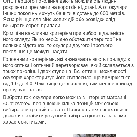
ОНБ першого покоління дають можливість людині
розрізняти предмети на короткій відстані. А от окуляри
інших поколінь можуть бачити відстань до 600 метрів.
Ясна річ, що для військових дій або розвідки слід
вибирати дорогі прилади.
Крім ціни важливим критерієм при виборі є дальність
його огляду. Якщо необхідно обстежити території на
великих відстанях, то окуляри другого і третього
покоління це можуть надати.
Головними критеріями, які визначають якість приладу, є
його оптика і оптичний перетворювач, який складається з
трьох поколінь і двох ступенів. Всі оптичні можливості
окулярів характеризує його світлосила, що вимірюється
від 1.0 до 4.0. Чим вище це значення, тим менше прилад
пропускає світло.
Вибрати такі окуляри легко можна в інтернет-магазині
«
Opticstore
», порівнюючи кілька позицій між собою і
вибираючи кращий варіант. Наявність технічних описів
дозволяє зробити розумний вибір за ціною та за всіма
характеристиками.