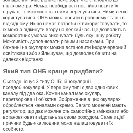
півкілометра. Немає необхідності постійно носити їх
в руках, і є можливість з ними пересуватися. Ними легко
користуватися. ОНБ можна носити в робочому стані і в
відкидному. Якщо немає потреби їх використовувати, то
їх можна відкинути вгору на деякий час. Це дозволить в
комфортних умовах виконувати будь-яку іншу роботу.
Можливість доповнювати різними насадками. При
бажанні на окулярах можна встановити інфрачервоний
освітлювач або збільшувач, що дозволяє бачити на
далеких відстанях.
Який тип ОНБ краще придбати?
Сьогодні існує 2 типу ОНБ: бінокулярні і
псевдобінокулярні. У першому типі є два однакових
каналу під два ока. Кожен канал має окуляр,
перетворювач і об'єктив. Зображення в цих окулярах
обробляється каналами окремо. Багато моделей мають
регулятор, що дає можливість самостійно змінювати або
встановлювати відстань за своїм розсудом. Саме з цієї
причини будь-яка людина може налаштовувати їх
особисто.