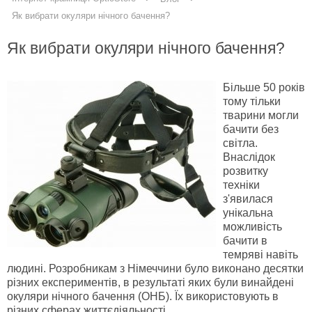
Як вибрати окуляри нічного бачення?
Як вибрати окуляри нічного бачення?
Більше 50 років
тому тільки
тварини могли
бачити без
світла.
Внаслідок
розвитку
техніки
з'явилася
унікальна
можливість
бачити в
темряві навіть
людині. Розробникам з Німеччини було виконано десятки
різних експериментів, в результаті яких були винайдені
окуляри нічного бачення (ОНБ). Їх використовують в
різних сферах життєдіяльності.