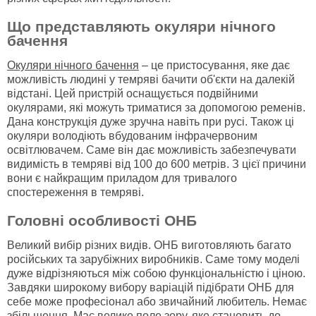
Що представляють окуляри нічного
бачення
Окуляри нічного бачення
– це пристосування, яке дає
можливість людині у темряві бачити об'єкти на далекій
відстані. Цей пристрій оснащується подвійними
окулярами, які можуть триматися за допомогою ременів.
Дана конструкція дуже зручна навіть при русі. Також ці
окуляри володіють вбудованим інфрачервоним
освітлювачем. Саме він дає можливість забезпечувати
видимість в темряві від 100 до 600 метрів. З цієї причини
вони є найкращим приладом для тривалого
спостереження в темряві.
Головні особливості ОНБ
Великий вибір різних видів. ОНБ виготовляють багато
російських та зарубіжних виробників. Саме тому моделі
дуже відрізняються між собою функціональністю і ціною.
Завдяки широкому вибору варіацій підібрати ОНБ для
себе може професіонал або звичайний любитель. Немає
збільшення. Має велике поле зору, яке становить до