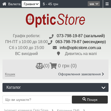
ua
Валюта:
$ - 45 грн
Графік роботи:
073-798-19-87 (загальний)
ПН-ПТ з 10:00 до 18:00
063-798-79-87 (месенджер)
Сб з 10:00 до 15:00
info@opticstore.com.ua
ВС вихідний
Дивитись на мапі
(
0
)
0 грн
(0)
Кошик
Оформлення замовлення
Каталог
Пошук
Інтернет крамниця OpticStore
Кріплення ПНБ