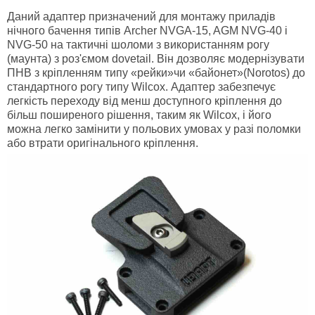
Даний адаптер призначений для монтажу приладів
нічного бачення типів Archer NVGA-15, AGM NVG-40 і
NVG-50 на тактичні шоломи з використанням рогу
(маунта) з роз'ємом dovetail. Він дозволяє модернізувати
ПНВ з кріпленням типу «рейки»чи «байонет»(Norotos) до
стандартного рогу типу Wilcox. Адаптер забезпечує
легкість переходу від менш доступного кріплення до
більш поширеного рішення, таким як Wilcox, і його
можна легко замінити у польових умовах у разі поломки
або втрати оригінального кріплення.