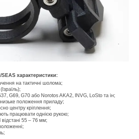
 N/SEAS характеристики:
ачення на тактичні шолома;
(Ізраїль);
37, G69, G70 або Norotos AKA2, INVG, LoSto та ін;
 низьке положення приладу;
сно центру кріплення;
ють працювати однією рукою;
відстані 55 – 76 мм;
положенні;
ь;