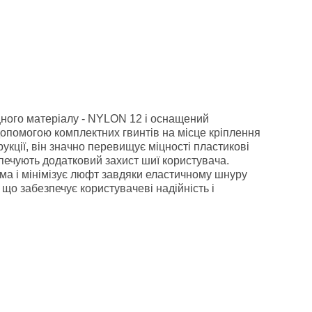
цного матеріалу - NYLON 12 і оснащений
з допомогою комплектних гвинтів на місце кріплення
кції, він значно перевищує міцності пластикові
зпечують додатковий захист шиї користувача.
ма і мінімізує люфт завдяки еластичному шнуру
що забезпечує користувачеві надійність і