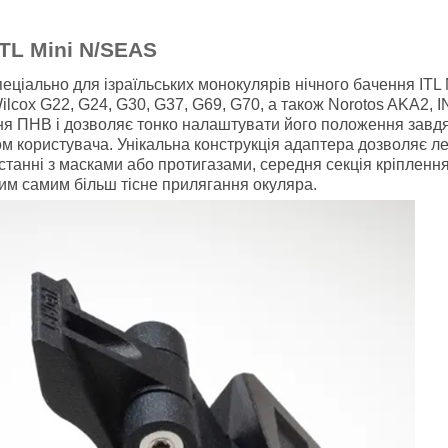
ITL Mini N/SEAS
еціально для ізраїльських монокулярів нічного бачення ITL 
x G22, G24, G30, G37, G69, G70, а також Norotos AKA2, INVG
ня ПНВ і дозволяє тонко налаштувати його положення завд
 користувача. Унікальна конструкція адаптера дозволяє ле
станні з масками або протигазами, середня секція кріпленн
тим самим більш тісне прилягання окуляра.