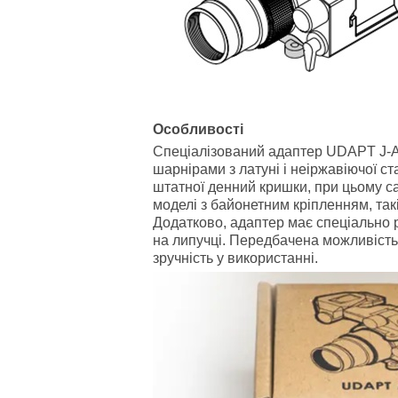
Особливості
Спеціалізований адаптер UDAPT J-AR
шарнірами з латуні і неіржавіючої ст
штатної денний кришки, при цьому са
моделі з байонетним кріпленням, так
Додатково, адаптер має спеціально 
на липучці. Передбачена можливість 
зручність у використанні.