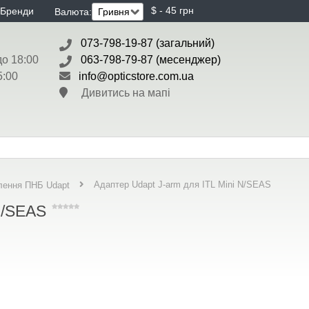
$ - 45 грн
Бренди
Валюта:
073-798-19-87 (загальний)
до 18:00
063-798-79-87 (месенджер)
5:00
info@opticstore.com.ua
Дивитись на мапі
Адаптер Udapt J-arm для ITL Mini N/SEAS
лення ПНБ Udapt
N/SEAS