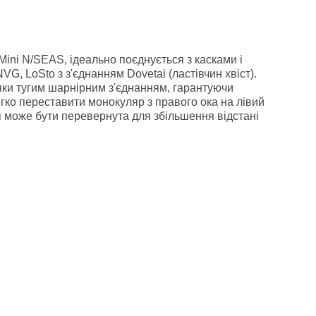
Mini N/SEAS, ідеально поєднується з касками і
, LoSto з з'єднанням Dovetai (ластівчин хвіст).
яки тугим шарнірним з'єднанням, гарантуючи
гко переставити монокуляр з правого ока на лівий
я може бути перевернута для збільшення відстані