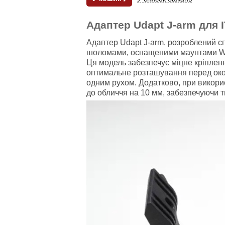
Адаптер Udapt J-arm для 
Адаптер Udapt J-arm, розроблений сп
шоломами, оснащеними маунтами Wilco
Ця модель забезпечує міцне кріплен
оптимальне розташування перед оком
одним рухом. Додатково, при викори
до обличчя на 10 мм, забезпечуючи 