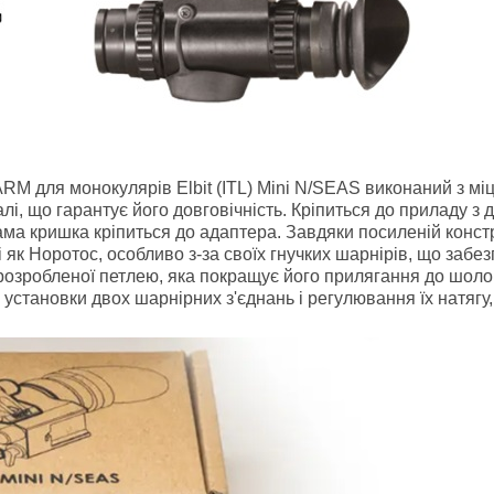
M для монокулярів Elbit (ITL) Mini N/SEAS виконаний з мі
алі, що гарантує його довговічність. Кріпиться до приладу 
ма кришка кріпиться до адаптера. Завдяки посиленій констру
і як Норотос, особливо з-за своїх гнучких шарнірів, що забе
розробленої петлею, яка покращує його прилягання до шоло
установки двох шарнірних з'єднань і регулювання їх натягу, 