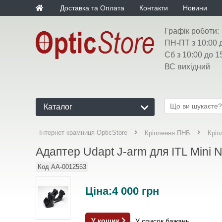
Доставка та Оплата
Контакти
Новини
Графік роботи:
ПН-ПТ з 10:00 
Сб з 10:00 до 1
ВС вихідний
Каталог
Інтернет крамниця OpticStore
Кріплення ПНБ
Кріп
Адаптер Udapt J-arm для ITL Mini 
Код
AA-0012553
Ціна:
4 000
грн
У кошик
У список бажань