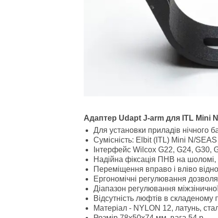
Адаптер Udapt J-arm для ITL Mini
Для установки приладів нічного б
Сумісність: Elbit (ITL) Mini N/SEAS 
Інтерфейс Wilcox G22, G24, G30, G
Надійна фіксація ПНВ на шоломі,
Переміщення вправо і вліво відно
Ергономічні регулювання дозволя
Діапазон регулювання міжзіничної 
Відсутність люфтів в складеному 
Матеріал - NYLON 12, латунь, стал
Розмір 78х50х74 мм, вага 54 р.