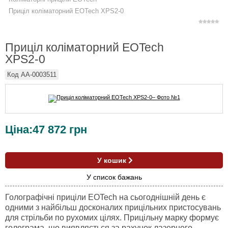
Приціл коліматорний EOTech XPS2-0
Приціл коліматорний EOTech
XPS2-0
Код
AA-0003511
Ціна:
47 872
грн
У кошик
У список бажань
Голографічні приціли EOTech на сьогоднішній день є
одними з найбільш досконалих прицільних пристосувань
для стрільби по рухомих цілях. Прицільну марку формує
голограма, що виявляється за рахунок лазерного