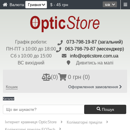
ua
Валюта:
$ - 45 грн
Графік роботи:
073-798-19-87 (загальний)
ПН-ПТ з 10:00 до 18:00
063-798-79-87 (месенджер)
Сб з 10:00 до 15:00
info@opticstore.com.ua
ВС вихідний
Дивитись на мапі
(
0
)
0 грн
(0)
Кошик
Оформлення замовлення
Каталог
Пошук
Інтернет крамниця OpticStore
Коліматорні приціли
Коліматорні приціли EOTech