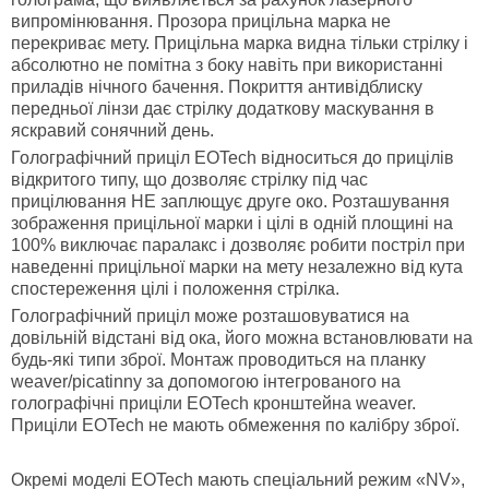
випромінювання. Прозора прицільна марка не
перекриває мету. Прицільна марка видна тільки стрілку і
абсолютно не помітна з боку навіть при використанні
приладів нічного бачення. Покриття антивідблиску
передньої лінзи дає стрілку додаткову маскування в
яскравий сонячний день.
Голографічний приціл EOTech відноситься до прицілів
відкритого типу, що дозволяє стрілку під час
прицілювання НЕ заплющує друге око. Розташування
зображення прицільної марки і цілі в одній площині на
100% виключає паралакс і дозволяє робити постріл при
наведенні прицільної марки на мету незалежно від кута
спостереження цілі і положення стрілка.
Голографічний приціл може розташовуватися на
довільній відстані від ока, його можна встановлювати на
будь-які типи зброї. Монтаж проводиться на планку
weaver/picatinny за допомогою інтегрованого на
голографічні приціли EOTech кронштейна weaver.
Приціли EOTech не мають обмеження по калібру зброї.
Окремі моделі EOTech мають спеціальний режим «NV»,