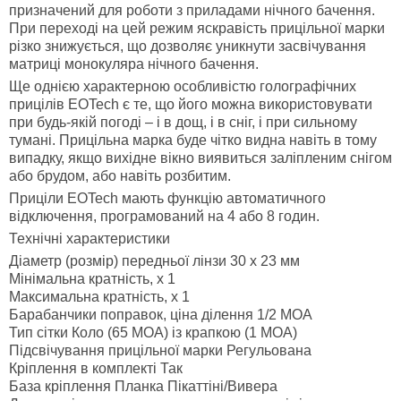
призначений для роботи з приладами нічного бачення.
При переході на цей режим яскравість прицільної марки
різко знижується, що дозволяє уникнути засвічування
матриці монокуляра нічного бачення.
Ще однією характерною особливістю голографічних
прицілів EOTech є те, що його можна використовувати
при будь-якій погоді – і в дощ, і в сніг, і при сильному
тумані. Прицільна марка буде чітко видна навіть в тому
випадку, якщо вихідне вікно виявиться заліпленим снігом
або брудом, або навіть розбитим.
Приціли EOTech мають функцію автоматичного
відключення, програмований на 4 або 8 годин.
Технічні характеристики
Діаметр (розмір) передньої лінзи 30 х 23 мм
Мінімальна кратність, х 1
Максимальна кратність, х 1
Барабанчики поправок, ціна ділення 1/2 MOA
Тип сітки Коло (65 МОА) із крапкою (1 МОА)
Підсвічування прицільної марки Регульована
Кріплення в комплекті Так
База кріплення Планка Пікаттіні/Вивера