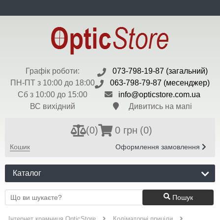
ua
Доставка та Оплата
Контакти
Новини
Бренди
Валюта:
$ - 45 грн
Реєстрація
Вхід
Графік роботи:
073-798-19-87 (загальний)
ПН-ПТ з 10:00 до 18:00
063-798-79-87 (месенджер)
Сб з 10:00 до 15:00
info@opticstore.com.ua
ВС вихідний
Дивитись на мапі
(
0
)
0 грн
(0)
Кошик
Оформлення замовлення
Каталог
Пошук
Інтернет крамниця OpticStore
Коліматорні приціли