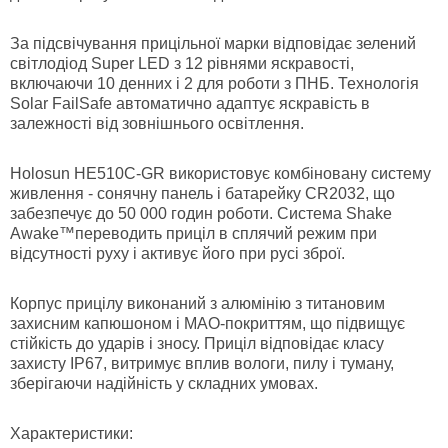
За підсвічування прицільної марки відповідає зелений
світлодіод Super LED з 12 рівнями яскравості,
включаючи 10 денних і 2 для роботи з ПНБ. Технологія
Solar FailSafe автоматично адаптує яскравість в
залежності від зовнішнього освітлення.
Holosun HE510C-GR використовує комбіновану систему
живлення - сонячну панель і батарейку CR2032, що
забезпечує до 50 000 годин роботи. Система Shake
Awake™переводить приціл в сплячий режим при
відсутності руху і активує його при русі зброї.
Корпус прицілу виконаний з алюмінію з титановим
захисним капюшоном і MAO-покриттям, що підвищує
стійкість до ударів і зносу. Приціл відповідає класу
захисту IP67, витримує вплив вологи, пилу і туману,
зберігаючи надійність у складних умовах.
Характеристики: