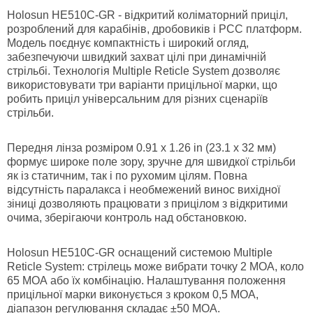
Holosun HE510C-GR - відкритий коліматорний приціл,
розроблений для карабінів, дробовиків і PCC платформ.
Модель поєднує компактність і широкий огляд,
забезпечуючи швидкий захват цілі при динамічній
стрільбі. Технологія Multiple Reticle System дозволяє
використовувати три варіанти прицільної марки, що
робить приціл універсальним для різних сценаріїв
стрільби.
Передня лінза розміром 0.91 х 1.26 in (23.1 х 32 мм)
формує широке поле зору, зручне для швидкої стрільби
як із статичним, так і по рухомим цілям. Повна
відсутність паралакса і необмежений винос вихідної
зіниці дозволяють працювати з прицілом з відкритими
очима, зберігаючи контроль над обстановкою.
Holosun HE510C-GR оснащений системою Multiple
Reticle System: стрілець може вибрати точку 2 МОА, коло
65 МОА або їх комбінацію. Налаштування положення
прицільної марки виконується з кроком 0,5 МОА,
діапазон регулювання складає ±50 МОА.