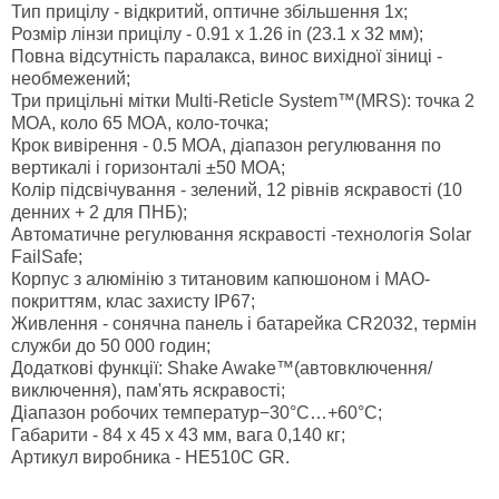
Тип прицілу - відкритий, оптичне збільшення 1х;
Розмір лінзи прицілу - 0.91 х 1.26 in (23.1 х 32 мм);
Повна відсутність паралакса, винос вихідної зіниці -
необмежений;
Три прицільні мітки Multi-Reticle System™(MRS): точка 2
МОА, коло 65 МОА, коло-точка;
Крок вивірення - 0.5 МОА, діапазон регулювання по
вертикалі і горизонталі ±50 МОА;
Колір підсвічування - зелений, 12 рівнів яскравості (10
денних + 2 для ПНБ);
Автоматичне регулювання яскравості -технологія Solar
FailSafe;
Корпус з алюмінію з титановим капюшоном і MAO-
покриттям, клас захисту IP67;
Живлення - сонячна панель і батарейка CR2032, термін
служби до 50 000 годин;
Додаткові функції: Shake Awake™(автовключення/
виключення), пам'ять яскравості;
Діапазон робочих температур−30°C…+60°C;
Габарити - 84 х 45 х 43 мм, вага 0,140 кг;
Артикул виробника - HE510C GR.