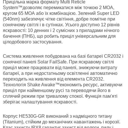
Прицільна марка формату Multi Reticle
System™дозволяє перемикатися між точкою 2 МОА,
кругом 65 МОА або їх комбінацією. Зелений Super LED
(540nm) забезпечує чітке світіння, добре помітне при
сонячному світлі і в сутінках. Усього доступно 12 рівнів
яскравості: 10 денних і 2 сумісних з приладами нічного
бачення (ПНБ), що робить приціл універсальним для
цілодобового застосування.
Система живлення побудована на базі батареї CR2032 і
сонячної панелі Solar FailSafe. При яскравому світлі
приціл може працювати від панелі, знижуючи витрату
батареї, а при недостатньому освітленні автоматично
переходить на живлення від елемента CR2032.
Технологія Shake Awake™економить ресурс, активуючи
приціл при найменшому русі та переводячи його в
сплячий режим при тривалому спокої. Функція пам'яті
зберігає налаштування яскравості.
Корпус HE530G-GR виконаний з надміцного титану
(Titanium), стійким до механічних навантажень і корозії.
Клас захисту IPX8 гарантує захист від вологи, пилу і