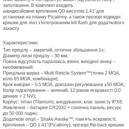
запотівання. В комплект входить
швидкозйомне кріплення QD висотою 1.41"для
установки на планку Picatinny, а також прозорі відкидні
кришки для лінз з інтегрованим kill flash для додаткового
захисту.
Характеристики:
Тип прицілу – закритий, оптичне збільшення 1х;
Діаметр лінзи прицілу – 30 мм;
Повна відсутність паралакса, винос вихідної зіниці –
необмежений;
Прицільна марка – Multi Reticle System™(точка 2 МОА,
коло 65 МОА, комбінація);
Крок вивірки – 0,5 МОА, діапазон регулювання ±50 МОА;
Колір підсвічування – зелений, 12 рівнів яскравості (10
денних + 2 NV);
Корпус: титан (Titanium), анодування, клас захисту IPX8;
Живлення – батарея CR2032 + сонячна панель, ресурс
до 50 000 годин;
Додаткові опції – Shake Awake™, пам'ять яскравості;
Кріплення – QD 1.41"(Picatinny), прозорі flip-back кришки