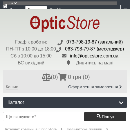
ua
Валюта:
$ - 45 грн
Графік роботи:
073-798-19-87 (загальний)
ПН-ПТ з 10:00 до 18:00
063-798-79-87 (месенджер)
Сб з 10:00 до 15:00
info@opticstore.com.ua
ВС вихідний
Дивитись на мапі
(
0
)
0 грн
(0)
Кошик
Оформлення замовлення
Каталог
Пошук
Інтернет крамниця OpticStore
Коліматорні приціли