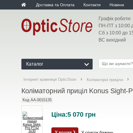
Доставка та Оплата
Контакти
Новини
Графік роботи:
ПН-ПТ з 10:00 
Сб з 10:00 до 1
ВС вихідний
Каталог
Інтернет крамниця OpticStore
Коліматорні приціли
Коліматорний приціл Konus Sight-
Код
AA-0015135
Ціна:
5 070
грн
У кошик
У список бажань