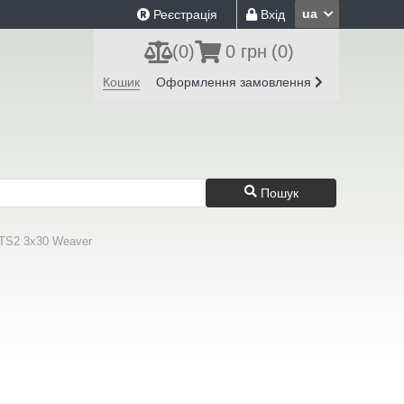
ua
Реєстрація
Вхід
(
0
)
0 грн
(0)
Кошик
Оформлення замовлення
Пошук
PTS2 3x30 Weaver