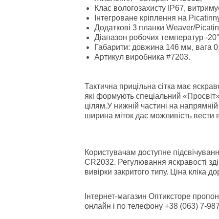
Клас вологозахисту ІР67, витриму
Інтегроване кріплення на Picatinny
Додаткові 3 планки Weaver/Picatin
Діапазон робочих температур -2
Габарити: довжина 146 мм, вага 0,
Артикул виробника #7203.
Тактична прицільна сітка має яскрав
які формують спеціальний «Просвіт» 
цілям.У нижній частині на напрямній
ширина міток дає можливість вести
Користувачам доступне підсвічуванн
CR2032. Регулювання яскравості зді
вивірки закритого типу. Ціна кліка д
Інтернет-магазин Оптиксторе пропон
онлайн і по телефону +38 (063) 7-987