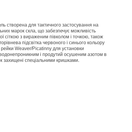
ель створена для тактичного застосування на
ьних марок скла, що забезпечує можливість
ї сіткою з вираженим півколом і точкою, також
орівнева підсвітка червоного і синього кольору
і рейки Weaver/Picatinny для установки
тю водонепроникним і продутий осушеним азотом в
ок захищені спеціальними кришками.