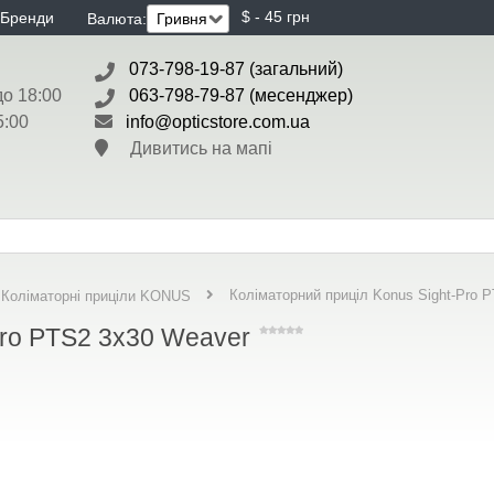
$ - 45 грн
Бренди
Валюта:
073-798-19-87 (загальний)
до 18:00
063-798-79-87 (месенджер)
5:00
info@opticstore.com.ua
Дивитись на мапі
Коліматорний приціл Konus Sight-Pro 
Коліматорні приціли KONUS
Pro PTS2 3x30 Weaver