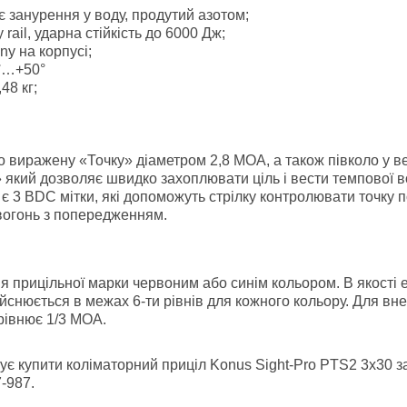
є занурення у воду, продутий азотом;
 rail, ударна стійкість до 6000 Дж;
ny на корпусі;
0°…+50°
48 кг;
о виражену «Точку» діаметром 2,8 МОА, а також півколо у в
який дозволяє швидко захоплювати ціль і вести темпової во
 є 3 BDC мітки, які допоможуть стрілку контролювати точку п
 вогонь з попередженням.
я прицільної марки червоним або синім кольором. В якості
йснюється в межах 6-ти рівнів для кожного кольору. Для вн
орівнює 1/3 МОА.
ує купити коліматорний приціл Konus Sight-Pro PTS2 3x30
-987.