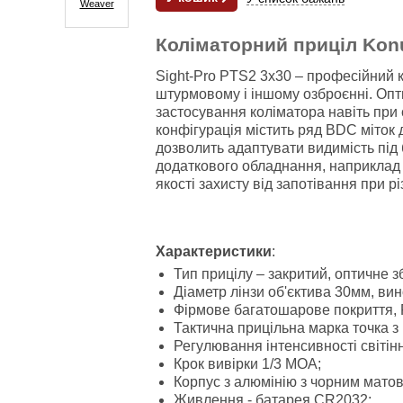
Коліматорний приціл Konu
Sight-Pro PTS2 3x30 – професійний к
штурмовому і іншому озброєнні. Опт
застосування коліматора навіть при 
конфігурація містить ряд BDC міток 
дозволить адаптувати видимість під 
додаткового обладнання, наприклад 
якості захисту від запотівання при
Характеристики
:
Тип прицілу – закритий, оптичне з
Діаметр лінзи об'єктива 30мм, винос
Фірмове багатошарове покриття, Fu
Тактична прицільна марка точка з 
Регулювання інтенсивності світінн
Крок вивірки 1/3 МОА;
Корпус з алюмінію з чорним мато
Живлення - батарея CR2032;