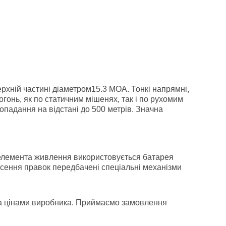
ерхній частині діаметром15.3 МОА. Тонкі напрямні,
гонь, як по статичним мішенях, так і по рухомим
опадання на відстані до 500 метрів. Значна
 елемента живлення використовується батарея
есення правок передбачені спеціальні механізми
 за цінами виробника. Приймаємо замовлення