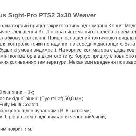
s Sight-Pro PTS2 3x30 Weaver
оліматорний приціл закритого типу від компанії Konus. Мод
ичне збільшення 3х. Лінзова система виготовлена з преміал
слабкому освітленні. Приціл оснащений тактичною прицільно
для контролю точки попадання на середніх дистанціях. Багат
будь-які умови видимості. На корпусі коліматора є додатков
міні коліматорів відкритого типу. Корпус прицілу є повніс
 різких коливаннях температури. Механізми введення поправ
більшення – 3х;
 вихідної зіниці (Eye relief) 50,8 мм;
lly Multi Coated;
кільцевої підсвічуванням і BDC мітками;
я 6 рівнів, колір підсвічування червоний/синій;
вим покриттям;