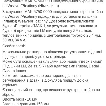
Заснування MAK 5750-0000 швидкоз'ємного кронштейна
на Weaver/Picatinny (Німеччина)
Заснування MAK 5750-0000 швидкоз'ємного кронштейна
на Weaver/Picatinny підходить для установки на шини
(планки) Weaver/Picatinny. Дозволяє встановлювати
будь-які"верхівки"MAK, і, як результат встановлювати
будь-які приціли - під LM шину, під шину ZF, важких
тепловізійних прицілів, з центральною трубкою 25,4 мм,
30 мм, 34 мм.
Особливості:
Максимально розширено діапазон регулювання відстані
від окуляра прицілу до ока стрільця.
Може бути оснащений кільцями або іншими"верхівками"
(Під шини LM, Zeiss, SR) або адаптерами Pulsar, Dedal
,
Gals
та інших.
Крім того, максимально розширено діапазон
регулювання відстані від окуляра прицілу до ока
стрільця.
Є спеціальний стопор, що виключає рух кронштейна на
зброю.
Висота бази - 10 мм
Загальна довжина-153 мм