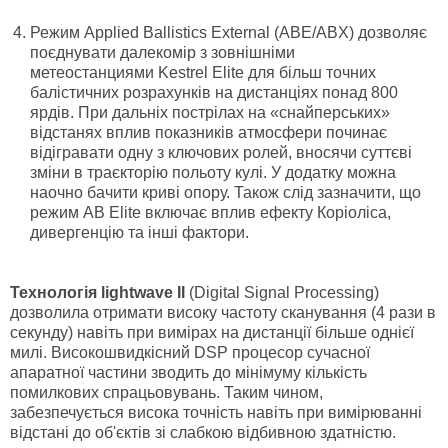
Режим
Applied
Ballistics
External
(
ABE
/
ABX
)
дозволяє
поєднувати далекомір з зовнішніми
метеостанциями Kestrel Elite для більш точних
балістичних розрахунків на дистанціях понад 800
ярдів. При дальніх пострілах на «снайперських»
відстанях вплив показників атмосфери починає
відігравати одну з ключових ролей, вносячи суттєві
зміни в траєкторію польоту кулі. У додатку можна
наочно бачити криві опору. Також слід зазначити, що
режим AB Elite включає вплив ефекту Коріоліса,
дивергенцію та інші фактори.
Технологія
lightwave
II
(Digital Signal Processing)
дозволила отримати високу частоту сканування (4 рази в
секунду) навіть при вимірах на дистанції більше однієї
милі. Високошвидкісний DSP процесор сучасної
апаратної частини зводить до мінімуму кількість
помилкових спрацьовувань. Таким чином,
забезпечується висока точність навіть при вимірюванні
відстані до об'єктів зі слабкою відбивною здатністю.