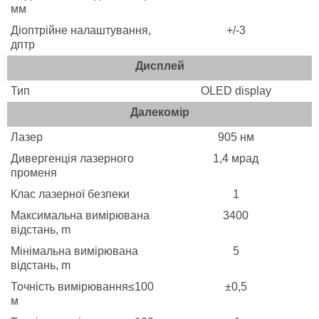
мм
Діоптрійне налаштування,
+/-3
дптр
Дисплей
Тип
OLED display
Далекомір
Лазер
905 нм
Дивергенція лазерного
1,4 мрад
променя
Клас лазерної безпеки
1
Максимальна вимірювана
3400
відстань, m
Мінімальна вимірювана
5
відстань, m
Точність вимірювання≤100
±0,5
м