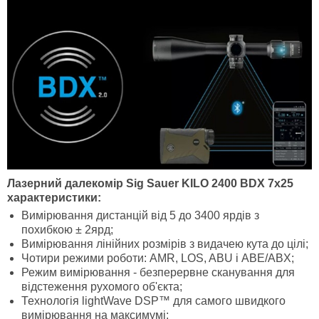
Лазерний далекомір Sig Sauer KILO 2400 BDX 7x25
характеристики:
Вимірювання дистанцій від 5 до 3400 ярдів з
похибкою ± 2ярд;
Вимірювання лінійних розмірів з видачею кута до цілі;
Чотири режими роботи: AMR, LOS, ABU і ABE/ABX;
Режим вимірювання - безперервне сканування для
відстеження рухомого об'єкта;
Технологія lightWave DSP™
для самого швидкого
вимірювання на максимумі;