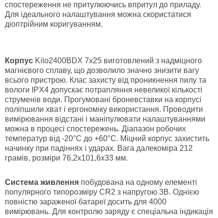
спостереження не притулюючись впритул до приладу.
Для ідеального налаштування можна скористатися
діоптрійним коригуванням.
Корпус
Kilo2400BDX 7x25 виготовлений з надміцного
магнієвого сплаву, що дозволило значно знизити вагу
всього пристрою. Клас захисту від проникнення пилу та
вологи IPX4 допускає потрапляння невеликої кількості
струменів води. Прогумовані броневставки на корпусі
поліпшили хват і ергономіку використання. Проводити
вимірювання відстані і маніпулювати налаштуваннями
можна в процесі спостережень. Діапазон робочих
температур від -20°C до +60°C. Міцний корпус захистить
начинку при падіннях і ударах. Вага далекоміра 212
грамів, розміри 76,2х101,6х33 мм.
Система живлення
побудована на одному елементі
популярного типорозміру CR2 з напругою 3В. Однією
повністю зараженої батареї досить для 4000
вимірювань. Для контролю заряду є спеціальна індикація