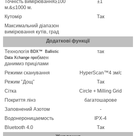
Точність вимірювання≥100
±1
м.&≤1000 м.
Кутомір
Так
Максимальний діапазон
вимірювання кутів, град
Додаткові функції
Технологія
так
BDX™
Ballistic
бмен
Data Xchange про
данимиз прицілами
Режими сканування
HyperScan™4 зм/с
Режим "Дощ"
Так
Сітка
Circle + Milling Grid
Покриття лінз
багатошарове
Заповнений Азотом
-
Водонероницаемость
IPX-4
Bluetooth 4.0
Так