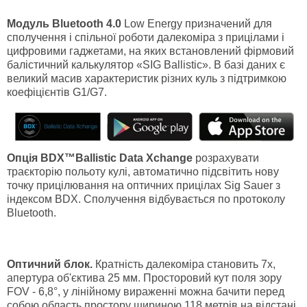
Модуль Bluetooth 4.0
Low Energy призначений для
сполучення і спільної роботи далекоміра з прицілами і
цифровими гаджетами, на яких встановлений фірмовий
балістичний калькулятор «SIG Ballistic». В базі даних є
великий масив характеристик різних куль з підтримкою
коефіцієнтів G1/G7.
Опція
BDX™
Ballistic
Data
Xchange
розрахувати
траєкторію польоту кулі, автоматично підсвітить нову
точку прицілювання на оптичних прицілах Sig Sauer з
індексом BDX. Сполучення відбувається по протоколу
Bluetooth.
Оптичний блок.
Кратність далекоміра становить 7х,
апертура об'єктива 25 мм. Просторовий кут поля зору
FOV - 6,8°, у лінійному вираженні можна бачити перед
собою область простору шириною 118 метрів на відстані