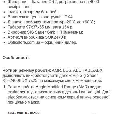
Живлення – батарея CR2, розрахована на 4000
вимірювань;
Індикатор заряду батарей;
Вологозахищена конструкція IPX4;
Діапазон робочих температур -20°C до +60°C;
Габарити 97х37х65 мм, вага 164 р.
Виробник SIG Sauer GmbH (Німеччина);
Артикул виробника SOK24704;
Opticstore.com.ua – офіційний дилер.
Особливості:
Чотири режиму роботи
: AMR, LOS, ABU і ABE/ABX
дозволяють використовувати далекомір Sig Sauer
Kilo2400BDX 7x25 на максимумі своїх можливостей.
Режим роботи
Angle
Modified
Range
(
AMR
)
видає
еквівалентну горизонтальну відстань і кут до цілі. Дані
відображаються на основному екрані нижче основної
прицільно марки.