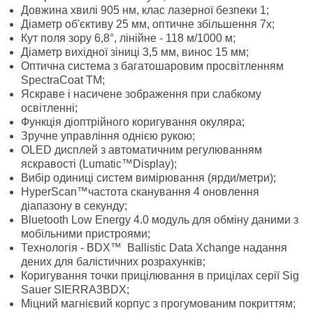
Довжина хвилі 905 нм, клас лазерної безпеки 1;
Діаметр об'єктиву 25 мм, оптичне збільшення 7х;
Кут поля зору 6,8°, лінійне - 118 м/1000 м;
Діаметр вихідної зіниці 3,5 мм, винос 15 мм;
Оптична система з багатошаровим просвітленням
SpectraCoat
TM
;
Яскраве і насичене зображення при слабкому
освітленні;
Функція діоптрійного коригування окуляра;
Зручне управління однією рукою;
OLED дисплей з автоматичним регулюванням
яскравості (Lumatic™Display);
Вибір одиниці систем вимірювання (ярди/метри);
HyperScan™частота сканування 4 оновлення
діапазону в секунду;
Bluetooth Low Energy 4.0 модуль для обміну даними з
мобільними пристроями;
Технологія - BDX™ Ballistic Data Xchange надання
дених для балістичних розрахунків;
Коригування точки прицілювання в прицілах серії Sig
Sauer SIERRA3BDX;
Міцний магнієвий корпус з прогумованим покриттям;