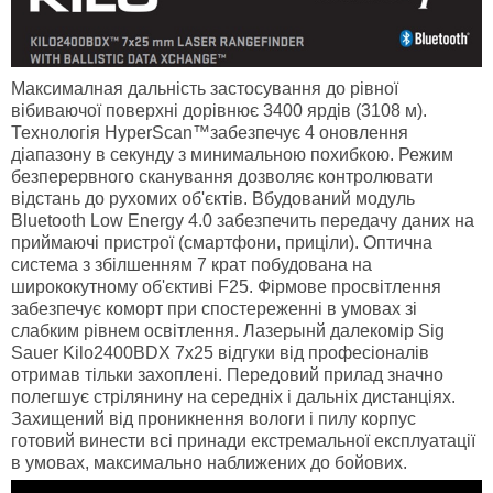
Максималная дальність застосування до рівної
вібиваючої поверхні дорівнює 3400 ярдів (3108 м).
Технологія HyperScan™забезпечує 4 оновлення
діапазону в секунду з минимальною похибкою. Режим
безперервного сканування дозволяє контролювати
відстань до рухомих об'єктів. Вбудований модуль
Bluetooth Low Energy 4.0 забезпечить передачу даних на
приймаючі пристрої (смартфони, приціли). Оптична
система з збілшенням 7 крат побудована на
ширококутному об'єктиві F25. Фірмове просвітлення
забезпечує коморт при спостереженні в умовах зі
слабким рівнем освітлення. Лазерынй далекомір Sig
Sauer Kilo2400BDX 7x25 відгуки від професіоналів
отримав тільки захоплені. Передовий прилад значно
полегшує стрілянину на середніх і дальніх дистанціях.
Захищений від проникнення вологи і пилу корпус
готовий винести всі принади екстремальної експлуатації
в умовах, максимально наближених до бойових.