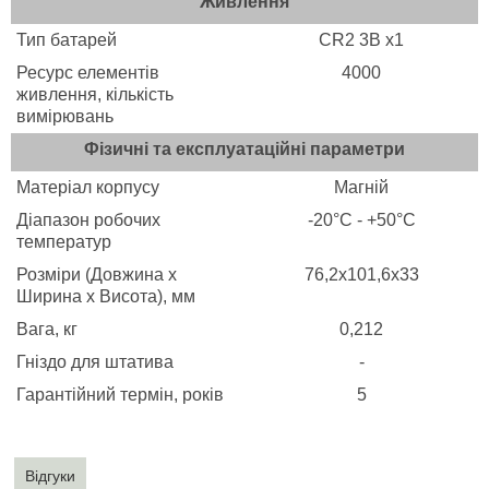
Живлення
Тип батарей
CR2 3В х1
Ресурс елементів
4000
живлення, кількість
вимірювань
Фізичні та експлуатаційні параметри
Матеріал корпусу
Магній
Діапазон робочих
-20°C - +50°C
температур
Розміри (Довжина x
76,2х101,6х33
Ширина x Висота), мм
Вага, кг
0,212
Гніздо для штатива
-
Гарантійний термін, років
5
Відгуки