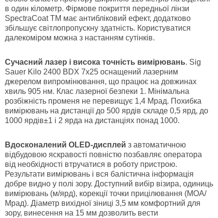
в один кілометр. Фірмове покриття передньої лінзи
SpectraCoat
TM
має антибліковий ефект, додатково
збільшує світлопропускну здатність. Користуватися
далекоміром можна з настанням сутінків.
Сучасний лазер і висока точність вимірювань
. Sig
Sauer Kilo 2400 BDX 7x25 оснащений лазерним
джерелом випромінювання, що працює на довжинах
хвиль 905 нм. Клас лазерної безпеки 1. Мінімальна
розбіжність променя не перевищує 1,4 Мрад. Похибка
вимірювань на дистанції до 500 ярдів складе 0,5 ярд, до
1000 ярдів±1 і 2 ярда на дистанціях понад 1000.
Вдосконалений OLED-дисплей
з автоматичною
відбудовою яскравості повністю позбавляє оператора
від необхідності втручатися в роботу пристрою.
Результати вимірювань і вся балістична інформація
добре видно у полі зору. Доступний вибір візира, одиниць
вимірювань (м/ярд), корекції точки прицілювання (МОА/
Мрад). Діаметр вихідної зіниці 3,5 мм комфортний для
зору, винесення на 15 мм дозволить вести