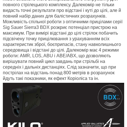
повного стрілецького комплексу. Далекомір не тільки
видасть точні результати про відстані і куті до цілі, але й
повний набір даних для балістичних розрахунків.
Можливість спільної роботи з оптичними прицілами серії
Sig Sauer Sierra3 BDX розкриє потенціал пристрою на
максимум. При вимірі відстані до цілі стрілок побачить
підсвічену точку прицілювання з урахуванням всіх
характеристик зброї, боєприпасів, стану навколишнього
середовища і відстані до цілі. Далекомір має 4 режими
роботи: AMR, LOS, ABU і ABE/ABX, що дозволяють
вирішувати повний цикл завдань при стрільбі на
середніх і дальніх дистанціях. Слід зазначити, що при
пострілах на відстань понад 800 метрів в розрахунок
йдуть такі показники, як ефект Коріоліса та ін.