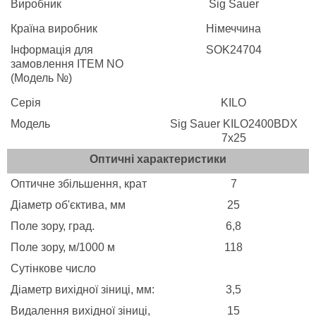
Виробник
Sig Sauer
Країна виробник
Німеччина
Інформація для
SOK24704
замовлення ITEM NO
(Модель №)
Серія
KILO
Модель
Sig Sauer KILO2400BDX
7x25
Оптичні характеристики
Оптичне збільшення, крат
7
Діаметр об'єктива, мм
25
Поле зору, град.
6,8
Поле зору, м/1000 м
118
Сутінкове число
Діаметр вихідної зіниці, мм:
3,5
Видалення вихідної зіниці,
15