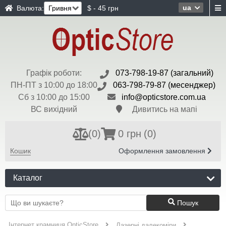
ua
Валюта:
$ - 45 грн
Графік роботи:
073-798-19-87 (загальний)
ПН-ПТ з 10:00 до 18:00
063-798-79-87 (месенджер)
Сб з 10:00 до 15:00
info@opticstore.com.ua
ВС вихідний
Дивитись на мапі
(
0
)
0 грн
(0)
Кошик
Оформлення замовлення
Каталог
Пошук
Інтернет крамниця OpticStore
Лазерні далекоміри