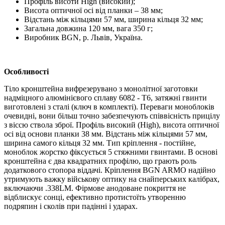
Профіль висоти High (високий);
Висота оптичної осі від планки – 38 мм;
Відстань між кільцями 57 мм, ширина кільця 32 мм;
Загальна довжина 120 мм, вага 350 г;
Виробник BGN, р. Львів, Україна.
Особливості
Тіло кронштейна вифрезерувано з монолітної заготовки
надміцного алюмінієвого сплаву 6082 - Т6, затяжні гвинти
виготовлені з сталі (ключ в комплекті). Переваги моноблоків
очевидні, вони більш точно забезпечують співвісність прицілу
з віссю ствола зброї. Профіль високий (High), висота оптичної
осі від основи планки 38 мм. Відстань між кільцями 57 мм,
ширина самого кільця 32 мм. Тип кріплення - постійне,
моноблок жорстко фіксується 5 стяжними гвинтами. В основі
кронштейна є два квадратних профілю, що грають роль
додаткового стопора віддачі. Кріплення BGN ARMO надійно
утримують важку військову оптику на снайперських калібрах,
включаючи .338LM. Фірмове анодоване покриття не
відблискує сонці, ефективно протистоїть утворенню
подряпин і сколів при падінні і ударах.