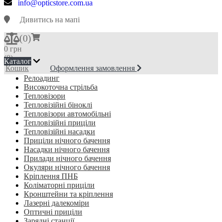
info@opticstore.com.ua
Дивитись на мапі
(
0
)
0 грн
(0)
Каталог
Кошик
Оформлення замовлення
Релоадинг
Високоточна стрільба
Тепловізори
Тепловізійні біноклі
Тепловізори автомобільні
Тепловізійні приціли
Тепловізійні насадки
Приціли нічного бачення
Насадки нічного бачення
Прилади нічного бачення
Окуляри нічного бачення
Кріплення ПНБ
Коліматорні приціли
Кронштейни та кріплення
Лазерні далекоміри
Оптичні приціли
Зарядні станції