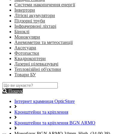
Системи накопичення енергії
Інвертори
Літієві акумулятори
Підзорні труби
Інфрачервоні ліхтарі
Біноклі
Монокуляри
Анемометри та метеостанції
Аксесуари
Фотопастки
Квадрокоптери
Лазерні цілевказувачі
Тепловізійні об'єктиви
Товари БУ
Пошук
Інтернет крамниця OpticStore
Кронштейни та кріплення
Кронштейни та кріплення BGN ARMO
Моноблок BGN ARMO 34mm. High. (34.00.38)