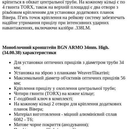
кріпиться в обхват центральної труби. На кожному кільці є по
4 гвинта TORX, також на верхній площадці є два отвори з
різьбовим кріпленням для установки додаткових планок
Вівера. П'ять точок кріплення на рейкову систему забезпечать
надійне утримання прицілу при інтенсивних ударних
навантаженнях, включаючи калібри .338LM.
Моноблочний кронштейн BGN ARMO 34mm. High.
(34.00.38) характеристики
Для установки оптичних прицілів з діаметром труби 34
мм;
Установка на зброю з планками Weaver/Пікатіні;
Максимальний діаметр об'єктивів оптичних прицілів 56
мм;
Кріплення прицілу у охоплення центральної труби;
Чотири гвинти (TORX) на кожне кільце;
Г-подібний ключ в комплекті;
На кожному кільці 2 отвори для кріплення додаткових
планок Вівера;
Матеріал виготовлення - міцний алюмінієвий сплав
6082 - Т6;
Матове чорне покриття (анодування);