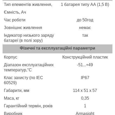
Тип елементів живлення,
1 батарея типу АА (1,5 В)
Ємність, Ач
Час роботи
до 50год
Зовнішнє живлення
немає
Індикатор низького заряду
так
батареї (в полі зору)
Фізичні та експлуатаційні параметри
Корпус
Конструкційний пластик
Діапазон експлуатаційних
-51...+49
температур,°C
Клас захисту (по IEC
IP67
60529)
Габарити, мм
114 х 51 х 57
Маса, кг
0,35
Гарантійний термін, років
1
Виробник
Armasight