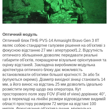
Оптичний модуль
Оптичний блок ПНБ PVS-14 Armasight Bravo Gen 3 IIT
являє собою стандартне галузеве рішення на об'єктиві з
фокусною відстанню 27 мм і апертуроюf1.2. Відсутність
оптичного збільшення дозволяє передавати реальні
габарити об'єктів, покращуючи візуальне орієнтування та
оцінку відстаней. Закладена виробником модульна
архітектура оптичного блоку дає можливість
встановлювати об'єктиви більшої кратності: 3х або 5х
(купуються окремо). Діаметр вихідної зіниці становить 14
мм, а його винос на відстань 25 мм дозволить ідеально
розмістити окуляр щодо ока оператора. Кут
просторового поля зору FOV (Field of view) дорівнює 40°,
що в перекладі на лінійні розміри відповідатиме видимій
області простору розміром 72 метри на відстані 100
метрів. Фокусування об'єктива ручне, мінімальна