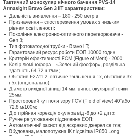
Тактичний монокуляр нічного бачення PVS-14
Armasight Bravo Gen 3 IIT характеристики:
Дальність виявлення – 180 - 250 метрів;
Призначення – спостереження умовах з низьким
рівнем освітленості;
Покоління електронно-оптичного перетворювача -
Gen 3;
Тип фотокатодної трубки - Bravo IIT;
Гарантований ресурс роботи ЕОП 10000 годин;
Критерій ефективності FOM (Figure of Merit) - 2000;
Колір люмінофора – «Зелений фосфор», роздільна
здатність 64-72 шт/мм;
Об'єктив F27/f1,2, оптичне збільшення 1х, об'єктиви 3х
і 5х (опціонально);
Діаметр вихідної зіниці 14 мм, винос окулярної точки
25мм;
Просторовий кут поля зору FOV (Field of view) 40°або
72,8 м/100м;
Діоптрійная корекція окуляра від -6 до +2 дптр;
Ручне регулювання підсилення ЕОП;
Автоматичний захист від яскравих джерел світла;
Вбудована, малопотужна ІК підсвітка IR850 Long