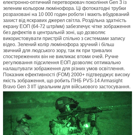
електронно-оптичний перетворювач покоління Gen 3 із
зеленим кольором люмінофора. Ці фотокатодні трубки
розраховані на 10 000 годин роботи і мають вбудований
захист від яскравих джерел світла. Роздільна здатність
екрану ЕОП (64-72 штр/мм) забезпечує чітке зображення
без дефектів в центральній зоні, що дозволяє
використовувати пристрій спільно з системами запису
відео. Зелений колір люмінофора зручний і більш
звичний для людського зору, так як при тривалих
спостереженнях він не викликає втоми очей. Ручне
регулювання підсилення ЕОП дозволяє оптимально
налаштувати зображення для різних умов освітлення.
Показник ефективності (FOM) 2000+ підтверджує високу
якість зображення, що робить ПНБ PVS-14 Armasight
Bravo Gen 3 IIT ідеальним для військового застосування.