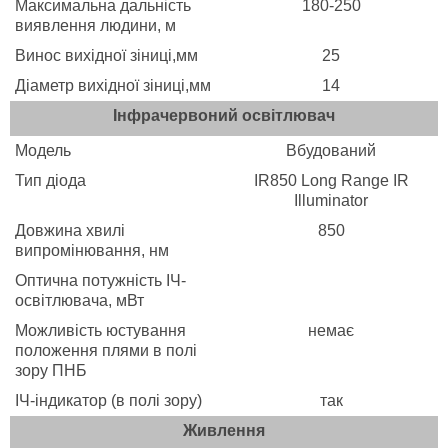
Максимальна дальність
180-250
виявлення людини, м
Винос вихідної зіниці,мм
25
Діаметр вихідної зіниці,мм
14
Інфрачервоний освітлювач
Модель
Вбудований
Тип діода
IR850 Long Range IR
Illuminator
Довжина хвилі
850
випромінювання, нм
Оптична потужність ІЧ-
освітлювача, мВт
Можливість юстування
немає
положення плями в полі
зору ПНБ
ІЧ-індикатор (в полі зору)
так
Живлення