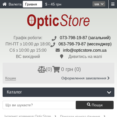
ua
Валюта:
$ - 45 грн
Графік роботи:
073-798-19-87 (загальний)
ПН-ПТ з 10:00 до 18:00
063-798-79-87 (месенджер)
Сб з 10:00 до 15:00
info@opticstore.com.ua
ВС вихідний
Дивитись на мапі
(
0
)
0 грн
(0)
Кошик
Оформлення замовлення
Каталог
Пошук
Інтернет крамниця OpticStore
Прилади нічного бачення