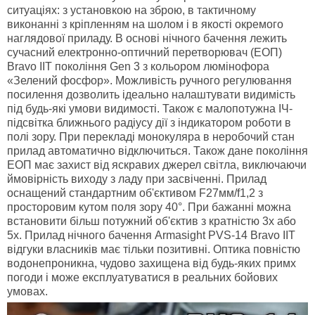
ситуаціях: з установкою на зброю, в тактичному
виконанні з кріпленням на шолом і в якості окремого
наглядової приладу. В основі нічного бачення лежить
сучасний електронно-оптичний перетворювач (ЕОП)
Bravo IIT покоління Gen 3 з кольором люмінофора
«Зелений фосфор». Можливість ручного регулювання
посилення дозволить ідеально налаштувати видимість
під будь-які умови видимості. Також є малопотужна ІЧ-
підсвітка ближнього радіусу дії з індикатором роботи в
полі зору. При перекладі монокуляра в неробочий стан
прилад автоматично відключиться. Також дане покоління
ЕОП має захист від яскравих джерел світла, виключаючи
ймовірність виходу з ладу при засвіченні. Прилад
оснащений стандартним об'єктивом F27мм/f1,2 з
просторовим кутом поля зору 40°. При бажанні можна
встановити більш потужний об'єктив з кратністю 3х або
5х. Прилад нічного бачення Armasight PVS-14 Bravo IIT
відгуки власників має тільки позитивні. Оптика повністю
водонепроникна, чудово захищена від будь-яких примх
погоди і може експлуатуватися в реальних бойових
умовах.