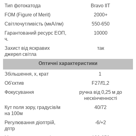
Тип фотокатода
Bravo IIT
FOM (Figure of Merit)
2000+
Світлочутливість (мкА/лм)
550-650
Гарантований ресурс ЕОП,
10000
ч.
Захист від яскравих
так
джерел світла
Оптичні характеристики
Збільшення, х, крат
1
Об'єктив
F27/f1,2
Фокусування
ручна від 0,25 м до
нескінченності
Кут поля зору, градусів/м
40/72
на 100м
Регулювання діоптрій,
-6/+2
дптр