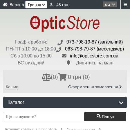
ua
Валюта:
$ - 45 грн
Графік роботи:
073-798-19-87 (загальний)
ПН-ПТ з 10:00 до 18:00
063-798-79-87 (месенджер)
Сб з 10:00 до 15:00
info@opticstore.com.ua
ВС вихідний
Дивитись на мапі
(
0
)
0 грн
(0)
Кошик
Оформлення замовлення
Каталог
Пошук
Інтернет крамниця OpticStore
Оптичні приціли