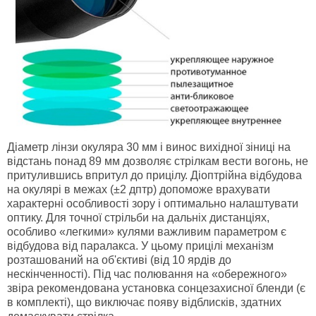
Діаметр лінзи окуляра 30 мм і винос вихідної зіниці на
відстань понад 89 мм дозволяє стрілкам вести вогонь, не
притулившись впритул до прицілу. Діоптрійна відбудова
на окулярі в межах (±2 дптр) допоможе врахувати
характерні особливості зору і оптимально налаштувати
оптику. Для точної стрільби на дальніх дистанціях,
особливо «легкими» кулями важливим параметром є
відбудова від паралакса. У цьому прицілі механізм
розташований на об'єктиві (від 10 ярдів до
нескінченності). Під час полювання на «обережного»
звіра рекомендована установка сонцезахисної бленди (є
в комплекті), що виключає появу відблисків, здатних