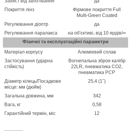
Захист від запотівання
да
Покриття лінз
Фірмове покриття Full
Multi-Green Coated
Регулювання діоптр
да
Регулювання паралакса
на об'єктиві, від 10 ярдів/∞
Фізичні та експлуатаційні параметри
Матеріал корпусу
Алюміевий сплав
Застосування (ударна
Вогнепальна зброя калібр
стійкість)
22LR, пневматика СО2,
пневматика РСР
Діаметр кілець/Посадкове
25,4 (1")
місце: мм (дюйм)
Загальна довжина, мм
342
Вага, кг
0,58
Гарантійний термін, міс
12