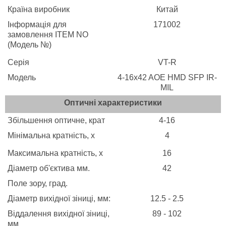
Країна виробник
Китай
Інформація для
171002
замовлення ITEM NO
(Модель №)
Серія
VT-R
Модель
4-16x42 AOE HMD SFP IR-
MIL
Оптичні характеристики
Збільшення оптичне, крат
4-16
Мінімальна кратність, x
4
Максимальна кратність, x
16
Діаметр об'єктива мм.
42
Поле зору, град.
Діаметр вихідної зіниці, мм:
12.5 - 2.5
Віддалення вихідної зіниці,
89 - 102
мм