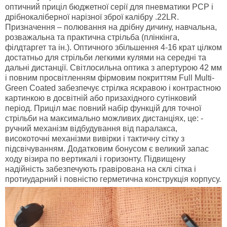
оптичний приціл бюджетної серії для пневматики РСР і
дрібнокаліберної нарізної зброї калібру .22LR.
Призначення – полювання на дрібну дичину, навчальна,
розважальна та практична стрільба (плінкінга,
філдтаргет та ін.). Оптичного збільшення 4-16 крат цілком
достатньо для стрільби легкими кулями на середні та
дальні дистанції. Світлосильна оптика з апертурою 42 мм
і повним просвітленням фірмовим покриттям Full Multi-
Green Coated забезпечує стрілка яскравою і контрастною
картинкою в досвітній або призахідного сутінковий
період. Приціл має повний набір функцій для точної
стрільби на максимально можливих дистанціях, це: -
ручний механізм відбудування від паралакса,
високоточні механізми вивірки і тактичну сітку з
підсвічуванням. Додатковим бонусом є великий запас
ходу візира по вертикалі і горизонту. Підвищену
надійність забезпечують гравірована на склі сітка і
протиударний і повністю герметична конструкція корпусу.