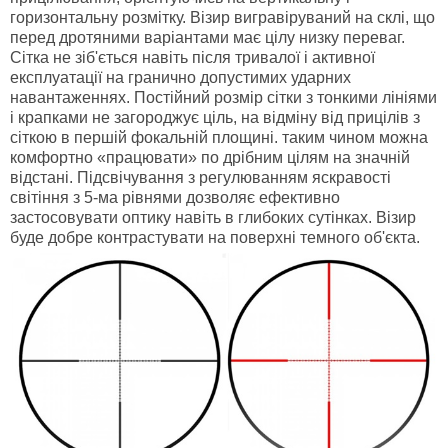
горизонтальну розмітку. Візир вигравіруваний на склі, що
перед дротяними варіантами має цілу низку переваг.
Сітка не зіб'ється навіть після тривалої і активної
експлуатації на гранично допустимих ударних
навантаженнях. Постійний розмір сітки з тонкими лініями
і крапками не загороджує ціль, на відміну від прицілів з
сіткою в першій фокальній площині. таким чином можна
комфортно «працювати» по дрібним цілям на значній
відстані. Підсвічування з регулюванням яскравості
світіння з 5-ма рівнями дозволяє ефективно
застосовувати оптику навіть в глибоких сутінках. Візир
буде добре контрастувати на поверхні темного об'єкта.