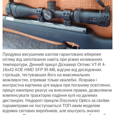
Продувка висушеним азотом гарантовано вбереже
оптику від запотівання навіть при різких коливаннях
температури. Денний приціл Діскавері Оптикс VT-R 4-
16x42 AOE HMD SFP IR-MIL відгуки від досвідчених
стрільців, тестувавших його на максимальних
можливостях, отримав тільки хвалебні. Яскрава і
контрастна картинка цілі видна при поганому освітленні,
приціл ювелірно реагує на внесення правки, дозволяючи
компенсувати траєкторію падіння кулі на далеких
дистанціях. Недорогі приціли Discovery Optics за своїми
параметрами не поступаються ТОП-овим моделям
відомих світових виробників, але коштують значно