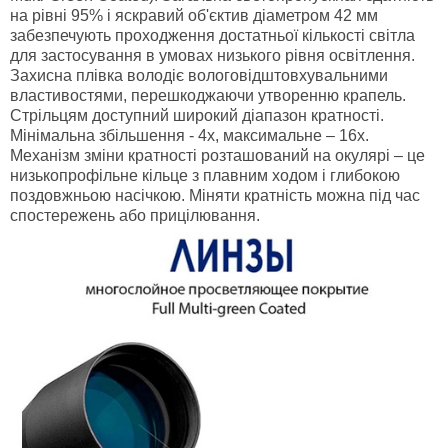
на рівні 95% і яскравий об'єктив діаметром 42 мм
забезпечують проходження достатньої кількості світла
для застосування в умовах низького рівня освітлення.
Захисна плівка володіє вологовідштовхувальними
властивостями, перешкоджаючи утворенню крапель.
Стрільцям доступний широкий діапазон кратності.
Мінімальна збільшення - 4х, максимальне – 16х.
Механізм зміни кратності розташований на окулярі – це
низькопрофільне кільце з плавним ходом і глибокою
поздовжньою насічкою. Міняти кратність можна під час
спостережень або прицілювання.