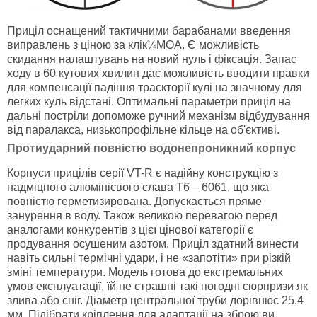
Приціл оснащений тактичними барабанами введення
виправлень з ціною за клік¼МОА. Є можливість
скидання налаштувань на новий нуль і фіксація. Запас
ходу в 60 кутових хвилин дає можливість вводити правки
для компенсації падіння траєкторії кулі на значному для
легких куль відстані. Оптимальні параметри приціл на
дальні постріли допоможе ручний механізм відбудування
від паралакса, низькопрофільне кільце на об'єктиві.
Протиударний повністю водонепроникний корпус
Корпуси прицілів серії VT-R є надійну конструкцію з
надміцного алюмінієвого слава Т6 – 6061, що яка
повністю герметизирована. Допускається пряме
занурення в воду. Також великою перевагою перед
аналогами конкурентів з цієї цінової категорії є
продування осушеним азотом. Приціл здатний винести
навіть сильні термічні удари, і не «запотіти» при різкій
зміні температури. Модель готова до екстремальних
умов експлуатації, їй не страшні такі погодні сюрпризи як
злива або сніг. Діаметр центральної труби дорівнює 25,4
мм. Підібрати кріплення для адаптації на зброю ви