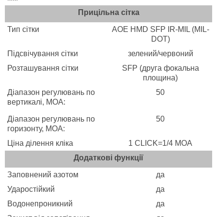
Прицільна сітка
Тип сітки
AOE HMD SFP IR-MIL (MIL-
DOT)
Підсвічування сітки
зелений/червоний
Розташування сітки
SFP (друга фокальна
площина)
Діапазон регулювань по
50
вертикалі, MOA:
Діапазон регулювань по
50
горизонту, MOA:
Ціна ділення кліка
1 CLICK=1/4 МOA
Додаткові функції
Заповнений азотом
да
Ударостійкий
да
Водонепроникний
да