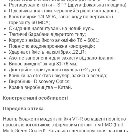
Розташування сітки – SFP (друга фокальна площина);
Підсвічування сітки: червоний 5 рівнів яскравості;
Крок вивірки 1/4 MОА, запас ходу по вертикалі і
горизонту 60 МОА;
Скидання налаштувань на новий нуль.
Тактичні барабани відкритого типу;
Корпус з авіаційного алюмінію Т6 – 6061;
Повністю водонепроникна конструкція;
Ударна стійкість на калібрах .22LR;
Азотне заповнення для захисту від запотівання;
Винос вихідної зіниці 81-76 мм;
Діоптрійне коригування окуляра (±2 дптр);
Кришки на об'єктив і окуляр, захисна бленда;
Виробник - Discovery Optics;
Країна виробництва – Китай.
Конструктивні особливості
Передова оптика
Навіть бюджетні моделі лінійки VT-R оснащені повністю
просвітленої оптикою з фірмовим покриттям FMC (Full
Multi-Green Coated). Загальна светопропускная здатність