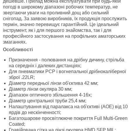
дешевше. Прилад можна експлуатувати при будь-якій
погоді в широкому діапазоні робочих температур, не
звертаючи уваги на проливний дощ або сильний
снігопад. За заявою виробників, їх продукція прослужить
термін, значно перевищує гарантійний. Це ідеальний
інструмент, як і для першого знайомства, так і для
професійного застосування на профільних аматорських
змаганнях.
Особливості
Призначення - полювання на дрібну дичину, стрільба
на середніх і далеких дистанціях;
Для пневматики РСР і вогнепальної дрібнокаліберної
зброї .22LR;
Діаметр передньої лінзи об'єктива 42 мм;
Діаметр лінзи окуляра 30 мм;
Діапазон оптичного збільшення 4-16х;
Діаметр центральної труби 25,4 мм;
Налаштування від паралакса на об'єктиві (AOE) від 10
ярдів до нескінченності;
Багатошарове просвітлююче покриття Full Multi-Green
Coated;
Гравійована сітка на лінзі окуляра HMD SFP MIL;