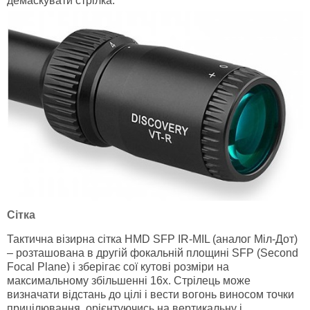
демаскувати стрілка.
Сітка
Тактична візирна сітка HMD SFP IR-MIL (аналог Міл-Дот)
– розташована в другій фокальній площині SFP (Second
Focal Plane) і зберігає сої кутові розміри на
максимальному збільшенні 16х. Стрілець може
визначати відстань до цілі і вести вогонь виносом точки
прицілювання, орієнтуючись на вертикальну і