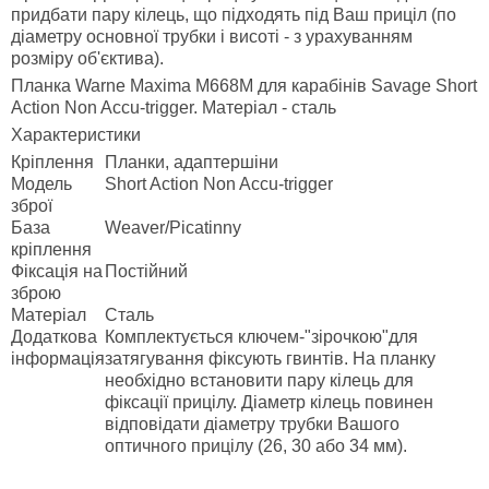
придбати пару кілець, що підходять під Ваш приціл (по
діаметру основної трубки і висоті - з урахуванням
розміру об'єктива).
Планка Warne Maxima M668M для карабінів Savage Short
Action Non Accu-trigger. Матеріал - сталь
Характеристики
Кріплення
Планки, адаптершіни
Модель
Short Action Non Accu-trigger
зброї
База
Weaver/Picatinny
кріплення
Фіксація на
Постійний
зброю
Матеріал
Сталь
Додаткова
Комплектується ключем-"зірочкою"для
інформація
затягування фіксують гвинтів. На планку
необхідно встановити пару кілець для
фіксації прицілу. Діаметр кілець повинен
відповідати діаметру трубки Вашого
оптичного прицілу (26, 30 або 34 мм).