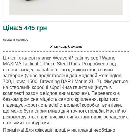
Ціна:
5 445
грн
немає в наявності
У список бажань
Цілісні сталеві планки Weaver/Picatinny серії Warne
MAXIMA Tactical 1-Piece Steel Rails. Розроблено під
основні моделі карабінів з поздовжньо-ковзаючим
затвором (у нас представлені для моделей Remington
700, Howa 1500, Browning BAR і Marlin XL -7). Фіксуються
на ствольній коробці зброї 4-ма гвинтами (йдуть в
комплекті разом з відповідним ключем). Перевагою є
безкомпромісна міцність самого кріплення, крім того
підвищує жорсткість всієї ствольної коробки гвинтівки,
що може бути сприятливо для точної стрільби. Настійно
рекомендуються для високоточних гвинтівок, оснащених
важкими стовбурами.
Примітка! Для фіксації прицілу на планці необхідно