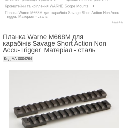
Кронштейни та кріплення WARNE Scope Mounts
Планка Warne M668M для карабінів Savage Short Action Non Accu-
Trigger. Матеріал - сталь
Планка Warne M668M для
карабінів Savage Short Action Non
Accu-Trigger. Матеріал - сталь
Код
AA-0004264