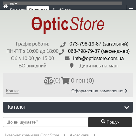
ua
Валюта:
$ - 45 грн
Графік роботи:
073-798-19-87 (загальний)
ПН-ПТ з 10:00 до 18:00
063-798-79-87 (месенджер)
Сб з 10:00 до 15:00
info@opticstore.com.ua
ВС вихідний
Дивитись на мапі
(
0
)
0 грн
(0)
Кошик
Оформлення замовлення
Каталог
Пошук
Інтернет крамниця OpticStore
Аксесуари