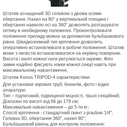
Штатив оснащений 3D головою з двома осями
обертання. Нахил на 90° у вертикальній площині і
обертання навколо осі на 360° дозволять розташувати
оптику в необхідному положенні. Проконтролювати
положення приладу можна за допомогою бульбашкового
рівня. Швидкознімний тип кріплення дозволить
оперативно встановлювати в робоче положення. Штатив
може з легкістю встановлюватися на нерівну поверхню.
Висота і виліт кожної ноги регулюється окремо. Фліп
замки надійно фіксують ніжки кожної секції навіть при
максимальному навантаженні.
Штатив
Konus
TRIPOD-4 характеристики:
Для установки зорових труб, біноклів, фото і відео
апаратури;
Тип – підлоговий, підвищеної міцності, трьох секційний;
Діапазон по висоті від 66 до 179 см;
Максимальне навантаження – до 5-ти кг;
Спосіб кріплення - стандартний гвинт з різьбою 1/4”;
Головка 3D, обертання 360°, нахил 90°;
Бульбашковий рівень для контролю положення;