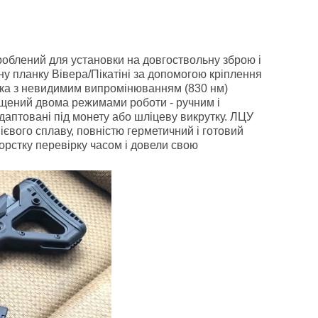
роблений для установки на довгоствольну зброю і
у планку Вівера/Пікатіні за допомогою кріплення
ітка з невидимим випромінюванням (830 нм)
ащений двома режимами роботи - ручним і
аптовані під монету або шліцеву викрутку. ЛЦУ
ієвого сплаву, повністю герметичний і готовий
орстку перевірку часом і довели свою