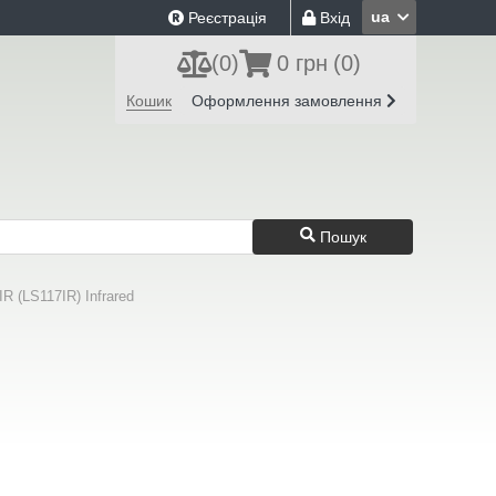
ua
Реєстрація
Вхід
(
0
)
0 грн
(0)
Кошик
Оформлення замовлення
Пошук
R (LS117IR) Infrared