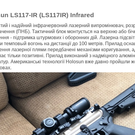
n LS117-IR (LS117IR) Infrared
остий і надійний інфрачервоний лазерний випромінювач, роз
чення (ПНБ). Тактичний блок монтується на верхню або бічн
ення - підтримка штурмових і оборонних дій. Лазерна підсв
ти темповый вогонь на дистанції до 100 метрів. Прилад осн
ння лазерної плями передбачені механізми коригування, ад
має тільки позитивні. Прилад виконаний з надміцного алюмін
атур. Американські технології Holosun вже давно пройшли ж
овах.