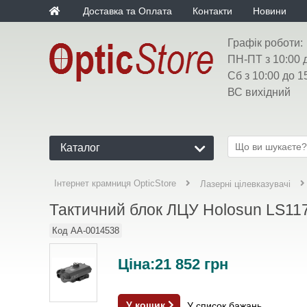
Доставка та Оплата
Контакти
Новини
Графік роботи:
ПН-ПТ з 10:00 
Сб з 10:00 до 1
ВС вихідний
Каталог
Інтернет крамниця OpticStore
Лазерні цілевказувачі
Тактичний блок ЛЦУ Holosun LS117-
Код
AA-0014538
Ціна:
21 852
грн
У кошик
У список бажань