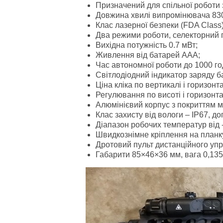
Призначений для спільної роботи 
Довжина хвилі випромінювача 830
Клас лазерної безпеки (FDA Class) 
Два режими роботи, селекторний 
Вихідна потужність 0.7 мВт;
Живлення від батарей ААА;
Час автономної роботи до 1000 го
Світлодіодний індикатор заряду б
Ціна кліка по вертикалі і горизонт
Регулювання по висоті і горизонт
Алюмінієвий корпус з покриттям 
Клас захисту від вологи – IP67, д
Діапазон робочих температур від 
Швидкознімне кріплення на планку
Дротовий пульт дистанційного упр
Габарити 85×46×36 мм, вага 0,135