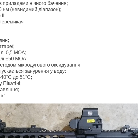
з приладами нічного бачення;
 нм (невидимий діапазон);
II;
перемикач;
дин;
атареї;
алі 0,5 МОА;
алі ±50 МОА;
методом мікродугового оксидування;
опускається занурення у воду;
-40°C до 51°C;
 Пікатіні;
авління;
 кг