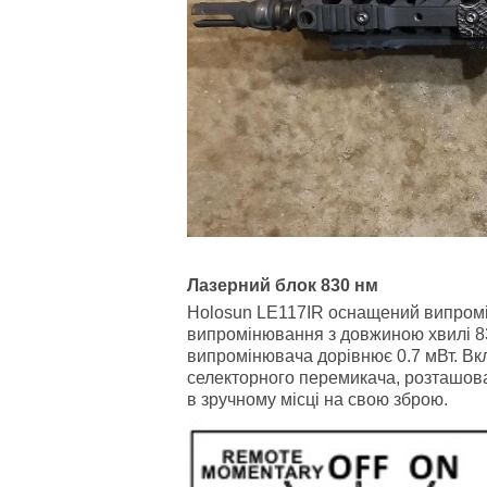
Лазерний блок
830 нм
Holosun LE117IR оснащений випромін
випромінювання з довжиною хвилі 83
випромінювача дорівнює 0.7 мВт. Вк
селекторного перемикача, розташован
в зручному місці на свою зброю.