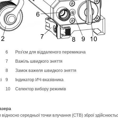
6
Роз'єм для віддаленого перемикача
7
Важіль швидкого зняття
8
Замок важеля швидкого зняття
і
9
Індикатор ИЧ-вказівника
10
Селектор вибору режимів
азера
відносно середньої точки влучання (СТВ) зброї здійснюєтьс