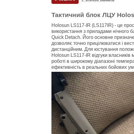
Тактичний блок ЛЦУ Holosu
Holosun LS117-IR (LS117IR) - це пр
використання з приладами нічного ба
Quick Detach. Його основне признач
дозволяє точно прицілюватися і вес
дистанційним. Для юстування положе
Holosun LS117-IR відгуки власників 
роботі в широкому діапазоні темпер
ефективність в реальних бойових ум