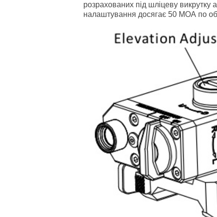
розрахованих під шліцеву викрутку а
налаштування досягає 50 МОА по об