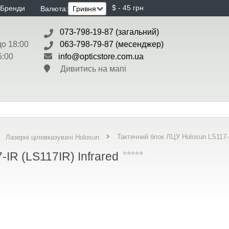
$ - 45 грн
Бренди
Валюта:
073-798-19-87 (загальний)
до 18:00
063-798-79-87 (месенджер)
5:00
info@opticstore.com.ua
Дивитись на мапі
Тактичний блок ЛЦУ Holosun LS117-I
Лазерні цілевказувачі Holosun
IR (LS117IR) Infrared