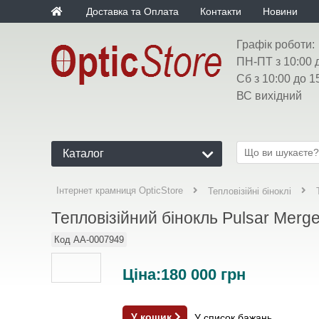
Доставка та Оплата
Контакти
Новини
Графік роботи:
ПН-ПТ з 10:00 
Сб з 10:00 до 1
ВС вихідний
Каталог
Інтернет крамниця OpticStore
Тепловізійні біноклі
Тепловізійний бінокль Pulsar Merg
Код
AA-0007949
Ціна:
180 000
грн
У кошик
У список бажань