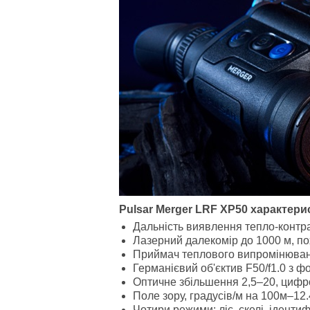
Pulsar
Merger
LRF
XP50 характери
Дальність виявлення тепло-контра
Лазерний далекомір до 1000 м, по
Приймач теплового випромінюван
Германієвий об'єктив F50/f1.0 з ф
Оптичне збільшення 2,5–20, цифро
Поле зору, градусів/м на 100м–12.
Чотири режими: ліс, скелі, іденти