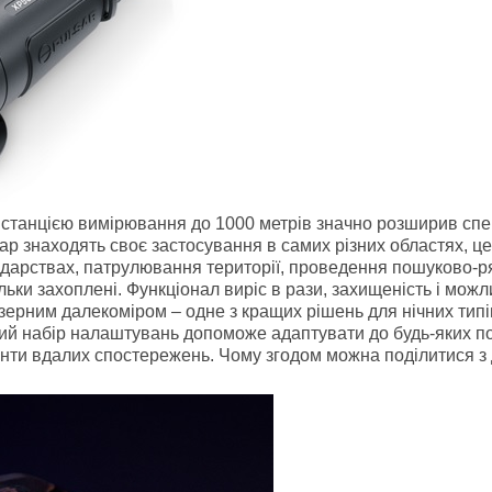
станцією вимірювання до 1000 метрів значно розширив спе
р знаходять своє застосування в самих різних областях, це:
одарствах, патрулювання території, проведення пошуково-рят
льки захоплені. Функціонал виріс в рази, захищеність і можл
лазерним далекоміром – одне з кращих рішень для нічних ти
й набір налаштувань допоможе адаптувати до будь-яких по
нти вдалих спостережень. Чому згодом можна поділитися з 