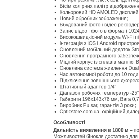
Вісім колірних палітр відображенн
Кольоровий HD AMOLED дисплей р
Новий обробник зображення;
Вбудований фото і відео рекордер,
Запис відео і фото в форматі 1024x
Високошвидкісний модуль Wi-Fi під
Інтеграція з iOS і Android пристр
Оновлений мобільний додаток Stre
Оновлення програмного забезпеч
Міцний корпус із сплавів магнію, 
Оновлена система живлення Dual l
Час автономної роботи до 10 годи
Підключення зовнішнього джерела
Штативный адаптер 1/4"
Діапазон робочих температур -25°
Габарити 196x143x76 мм, Вага 0,7 
Виробник Pulsar, гарантія 3 роки;
Opticstore.com.ua–офіційний диле
Особливості
Дальність виявлення в 1800 м
– п
Можливостей бінокля достатньо для 