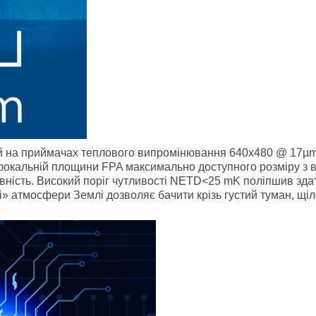
 на приймачах теплового випромінювання 640x480 @ 17µm (N
ці фокальній площини FPA максимально доступного розміру з 
вність. Високий поріг чутливості NETD<25 mK поліпшив здат
і» атмосфери Землі дозволяє бачити крізь густий туман, щільн