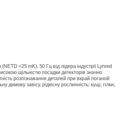
ETD <25 mK), 50 Гц від лідера індустрії Lynred
високою щільністю посадки детекторів значно
ність розпізнавання деталей при вкрай поганой
у димову завісу, рідкісну рослинність: кущі, гілки,