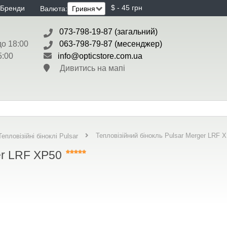
$ - 45 грн
Бренди
Валюта:
073-798-19-87 (загальний)
до 18:00
063-798-79-87 (месенджер)
5:00
info@opticstore.com.ua
Дивитись на мапі
Тепловізійний бінокль Pulsar Merger LRF 
Тепловізійні біноклі Pulsar
er LRF XP50