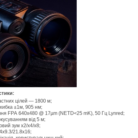
стики:
стних цілей — 1800 м;
хибка ±1м, 905 нм;
ня FPA 640x480 @ 17µm (NETD<25 mK), 50 Гц Lynred;
окусуванням від 5 м;
вий зум х2/х4/х8;
4x9.3/21.8x16;
фікація, користувальницький;