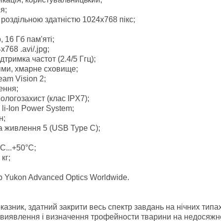
я;
оздільною здатністю 1024x768 пікс;
 16 Гб пам'яті;
768 .avi/.jpg;
тримка частот (2.4/5 Ггц);
оями, хмарне сховище;
am Vision 2;
ення;
Вологозахист (клас IPХ7);
i-Ion Power System;
н;
 живлення 5 (USB Type C);
C...+50°С;
кг;
р Yukon Advanced Optics Worldwide.
оказник, здатний закрити весь спектр завдань на нічних тип
виявлення і визначення трофейности тварини на недосяжному