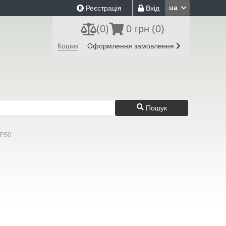
ua
Реєстрація
Вхід
(
0
)
0 грн
(0)
Кошик
Оформлення замовлення
Пошук
XP50