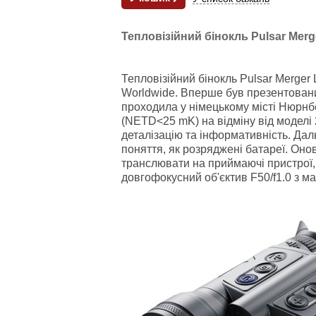
Тепловізійний бінокль Pulsar Mer
Тепловізійний бінокль Pulsar Merger 
Worldwide. Вперше був презентовани
проходила у німецькому місті Нюрнб
(NETD<25 mK) на відміну від моделі
деталізацію та інформативність. Да
поняття, як розряджені батареї. Оно
транслювати на приймаючі пристрої,
довгофокусний об'єктив F50/f1.0 з м