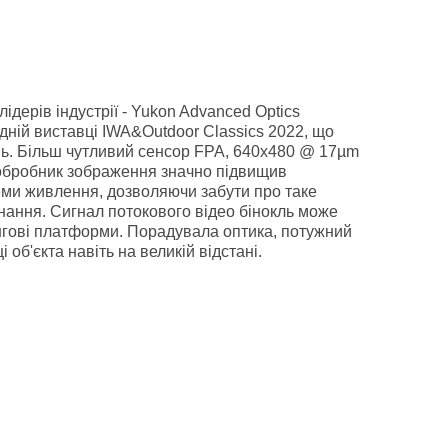
ідерів індустрії - Yukon Advanced Optics
дній виставці IWA&Outdoor Classics 2022, що
нь. Більш чутливий сенсор FPA, 640x480 @ 17µm
й обробник зображення значно підвищив
теми живлення, дозволяючи забути про таке
нання. Сигнал потокового відео бінокль може
нгові платформи. Порадувала оптика, потужний
об'єкта навіть на великій відстані.