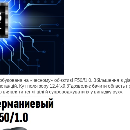
будована на «чесному» об'єктиві F50/f1.0. Збільшення в діа
танцій. Кут поля зору 12,4°x9,3°дозволяє бачити область прос
виявляти теплі цілі й супроводжувати їх у випадку руху.