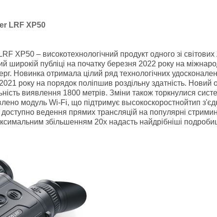
ger LRF XP50
LRF XP50 – високотехнологічний продукт одного зі світових л
й широкій публіці на початку березня 2022 року на міжнаро
ерг. Новинка отримала цілий ряд технологічних удосконале
 2021 року на порядок поліпшив роздільну здатність. Нови
льність виявлення 1800 метрів. Зміни також торкнулися сис
влено модуль Wi-Fi, що підтримує высокоскоростнойтип з'єд
 доступно ведення прямих трансляцій на популярні стрими
аксимальним збільшенням 20х надасть найдрібніші подробиці 