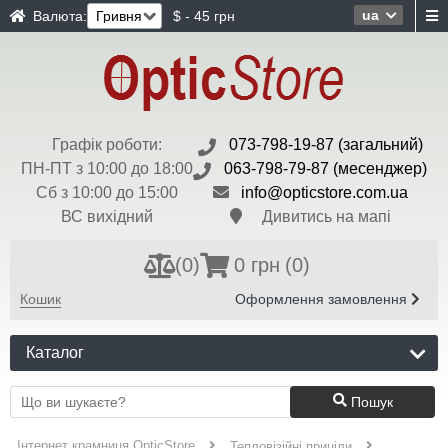
ua
Валюта:
$ - 45 грн
Графік роботи:
073-798-19-87 (загальний)
ПН-ПТ з 10:00 до 18:00
063-798-79-87 (месенджер)
Сб з 10:00 до 15:00
info@opticstore.com.ua
ВС вихідний
Дивитись на мапі
(
0
)
0 грн
(0)
Кошик
Оформлення замовлення
Каталог
Пошук
Інтернет крамниця OpticStore
Тепловізійні приціли