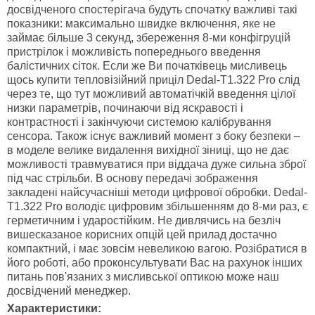
досвідченого спостерігача будуть спочатку важливі такі
показники: максимально швидке включення, яке не
займає більше 3 секунд, збереження 8-ми конфігруцій
пристрілок і можливість попереднього введення
балістичних сіток. Если же Ви початківець мисливець
щось купити тепловізійний приціл Dedal-T1.322 Pro слід
через те, що тут можливий автоматічкій введення цілої
низки параметрів, починаючи від яскравості і
контрастності і закінчуючи системою калібрування
сенсора. Також існує важливий момент з боку безпеки –
в моделе велике видалення вихідної зіниці, що не дає
можливості травмуватися при віддача дуже сильна зброї
під час стрільби. В основу передачі зображення
закладені найсучасніші методи цифрової обробки. Dedal-
T1.322 Pro володіє цифровим збільшенням до 8-ми раз, є
герметичним і ударостійким. Не дивлячись на безліч
вишесказаное корисних опцій цей прилад достачно
компактний, і має зовсім невеликою вагою. Розібратися в
його роботі, або проконсультувати Вас на рахунок інших
питань пов'язаних з мисливської оптикою може наш
досвідчений менеджер.
Характеристики: