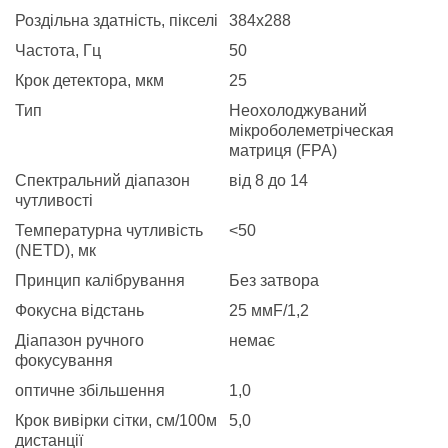
Роздільна здатність, пікселі
384x288
Частота, Гц
50
Крок детектора, мкм
25
Тип
Неохолоджуваний
мікроболеметріческая
матриця (FPA)
Спектральний діапазон
від 8 до 14
чутливості
Температурна чутливість
<50
(NETD), мк
Принцип калібрування
Без затвора
Фокусна відстань
25 ммF/1,2
Діапазон ручного
немає
фокусування
оптичне збільшення
1,0
Крок вивірки сітки, см/100м
5,0
дистанції