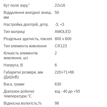
Кут поля зору,°
22х16
Віддалення вихідної зіниці,
50
мм
Настройка діоптрій, дптр.
-3, +3
Тип матриці
AMOLED
Роздільна здатність, пікселі
800 x 600
Тип елемента живлення
CR123
Кількість елементів
2
живлення, шт.
Напруга, В
6
Габаритні розміри, мм
220×71×86
(ДхШхВ)
Вага, грами
630
Діапазон робочої
від - 40 до +50
температури,°С
Відносна вологість,%
98