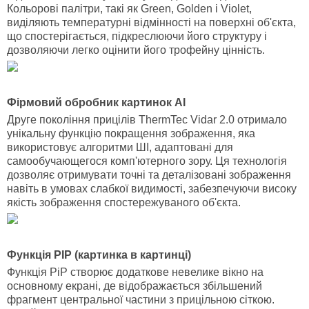
Кольорові палітри, такі як Green, Golden і Violet,
виділяють температурні відмінності на поверхні об'єкта,
що спостерігається, підкреслюючи його структуру і
дозволяючи легко оцінити його трофейну цінність.
Фірмовий обробник картинок AI
Друге покоління прицілів ThermTec Vidar 2.0 отримало
унікальну функцію покращення зображення, яка
використовує алгоритми ШІ, адаптовані для
самообучающегося комп'ютерного зору. Ця технологія
дозволяє отримувати точні та деталізовані зображення
навіть в умовах слабкої видимості, забезпечуючи високу
якість зображення спостережуваного об'єкта.
Функція PIP (картинка в картинці)
Функція PiP створює додаткове невелике вікно на
основному екрані, де відображається збільшений
фрагмент центральної частини з прицільною сіткою.