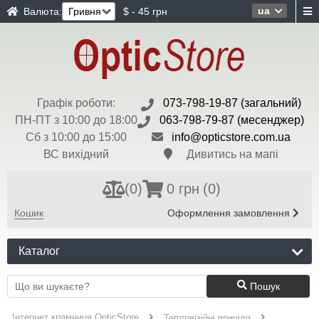
ua
Валюта:
$ - 45 грн
Графік роботи:
073-798-19-87 (загальний)
ПН-ПТ з 10:00 до 18:00
063-798-79-87 (месенджер)
Сб з 10:00 до 15:00
info@opticstore.com.ua
ВС вихідний
Дивитись на мапі
(
0
)
0 грн
(0)
Кошик
Оформлення замовлення
Каталог
Пошук
Інтернет крамниця OpticStore
Тепловізійні приціли