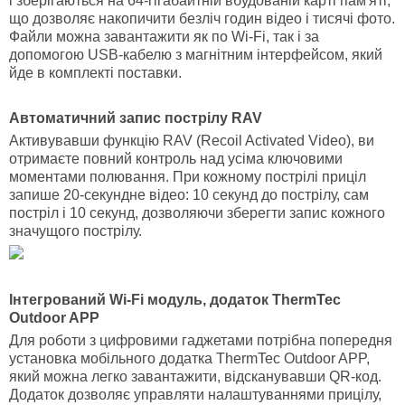
і зберігаються на 64-гігабайтній вбудованій карті пам'яті,
що дозволяє накопичити безліч годин відео і тисячі фото.
Файли можна завантажити як по Wi-Fi, так і за
допомогою USB-кабелю з магнітним інтерфейсом, який
йде в комплекті поставки.
Автоматичний запис пострілу RAV
Активувавши функцію RAV (Recoil Activated Video), ви
отримаєте повний контроль над усіма ключовими
моментами полювання. При кожному пострілі приціл
запише 20-секундне відео: 10 секунд до пострілу, сам
постріл і 10 секунд, дозволяючи зберегти запис кожного
значущого пострілу.
Інтегрований Wi-Fi модуль, додаток ThermTec
Outdoor APP
Для роботи з цифровими гаджетами потрібна попередня
установка мобільного додатка ThermTec Outdoor APP,
який можна легко завантажити, відсканувавши QR-код.
Додаток дозволяє управляти налаштуваннями прицілу,