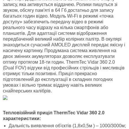
запису, яка активується віддачею. Ролики пишуться зі
звуком, обсягу пам'яті в 64 Гб достатньо для запису
багатьох годин відео. Модуль Wi-Fi в режимі «точка
доступу» забезпечить передачу відео в режимі
реального часу відразу на кілька смартфонів або
планшетів. Для адаптації системи відображення
передбачений великий набір колірних палітр. В окулярі
знаходиться сучасний AMOLED дисплей передає якісну і
насичену картинку. Продумана система живлення на
двох змінних акумуляторах дозволяє експлуатувати
оптику протягом 18-ти годин. ThermTec Vidar 360 2.0
(Dual FOV) відгуки від професійних стрільців і мисливців
отримує тільки позитивні. Приціл прекрасно
підготовлений до експлуатації в складних погодних
умовах і вільно тримає віддачу навіть великих
снайперських калібрів.
Тепловізійний приціл ThermTec Vidar 360 2.0
характеристики:
Дальність виявлення об'єктів (1,8х0,5м ) – 1000/3000м;