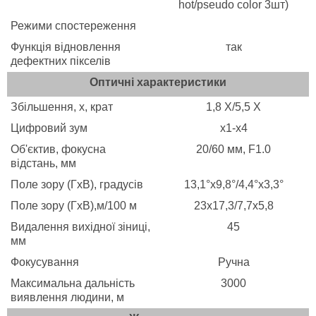
hot/pseudo color 3шт)
Режими спостереження
Функція відновлення
так
дефектних пікселів
Оптичні характеристики
Збільшення, х, крат
1,8 X/5,5 X
Цифровий зум
х1-х4
Об'єктив, фокусна
20/60 мм, F1.0
відстань, мм
Поле зору (ГхВ), градусів
13,1°x9,8°/4,4°x3,3°
Поле зору (ГхВ),м/100 м
23x17,3/7,7x5,8
Видалення вихідної зіниці,
45
мм
Фокусування
Ручна
Максимальна дальність
3000
виявлення людини, м