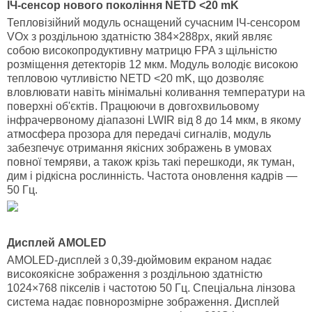
ІЧ-сенсор нового покоління NETD <20 mK
Тепловізійний модуль оснащений сучасним ІЧ-сенсором
VOx з роздільною здатністю 384×288px, який являє
собою високопродуктивну матрицю FPA з щільністю
розміщення детекторів 12 мкм. Модуль володіє високою
тепловою чутливістю NETD <20 mK, що дозволяє
вловлювати навіть мінімальні коливання температури на
поверхні об'єктів. Працюючи в довгохвильовому
інфрачервоному діапазоні LWIR від 8 до 14 мкм, в якому
атмосфера прозора для передачі сигналів, модуль
забезпечує отримання якісних зображень в умовах
повної темряви, а також крізь такі перешкоди, як туман,
дим і рідкісна рослинність. Частота оновлення кадрів —
50 Гц.
Дисплей AMOLED
AMOLED-дисплей з 0,39-дюймовим екраном надає
високоякісне зображення з роздільною здатністю
1024×768 пікселів і частотою 50 Гц. Спеціальна лінзова
система надає повнорозмірне зображення. Дисплей