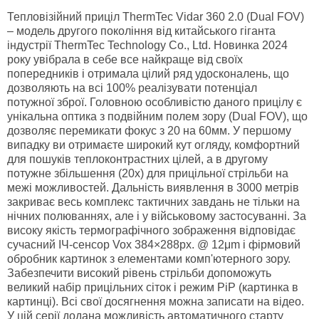
Тепловізійний приціл ThermTec Vidar 360 2.0 (Dual FOV)
– модель другого покоління від китайського гіганта
індустрії ThermTec Technology Co., Ltd. Новинка 2024
року увібрала в себе все найкраще від своїх
попередників і отримала цілий ряд удосконалень, що
дозволяють на всі 100% реалізувати потенціал
потужної зброї. Головною особливістю даного прицілу є
унікальна оптика з подвійним полем зору (Dual FOV), що
дозволяє перемикати фокус з 20 на 60мм. У першому
випадку ви отримаєте широкий кут огляду, комфортний
для пошуків теплоконтрастних цілей, а в другому
потужне збільшення (20х) для прицільної стрільби на
межі можливостей. Дальність виявлення в 3000 метрів
закриває весь комплекс тактичних завдань не тільки на
нічних полюваннях, але і у військовому застосуванні. За
високу якість термографічного зображення відповідає
сучасний ІЧ-сенсор Vox 384×288px. @ 12μm і фірмовий
обробник картинок з елементами комп'ютерного зору.
Забезпечити високий рівень стрільби допоможуть
великий набір прицільних сіток і режим PiP (картинка в
картинці). Всі свої досягнення можна записати на відео.
У цій серії додана можливість автоматичного старту