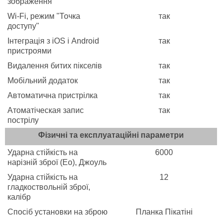
зображення
Wi-Fi, режим "Точка
так
доступу"
Інтеграція з iOS і Android
так
пристроями
Видалення битих пікселів
так
Мобільний додаток
так
Автоматична пристрілка
так
Атоматіческая запис
так
пострілу
Фізичні та експлуатаційні параметри
Ударна стійкість на
6000
нарізній зброї (Eo), Джоуль
Ударна стійкість на
12
гладкоствольній зброї,
калібр
Спосіб установки на зброю
Планка Пікатіні