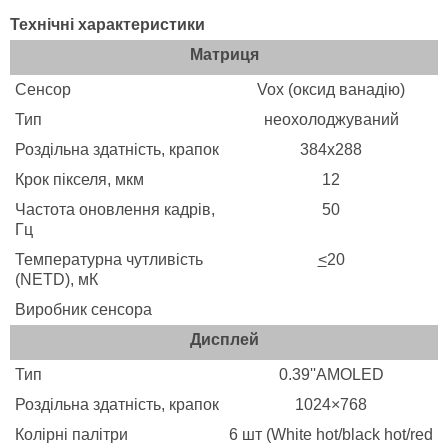
Технічні характеристики
Матриця
Сенсор
Vox (оксид ванадію)
Тип
неохолоджуваний
Роздільна здатність, крапок
384x288
Крок пікселя, мкм
12
Частота оновлення кадрів,
50
Гц
Температурна чутливість
<
20
(NETD), мК
Виробник сенсора
Дисплей
Тип
0.39''AMOLED
Роздільна здатність, крапок
1024×768
Колірні палітри
6 шт (White hot/black hot/red