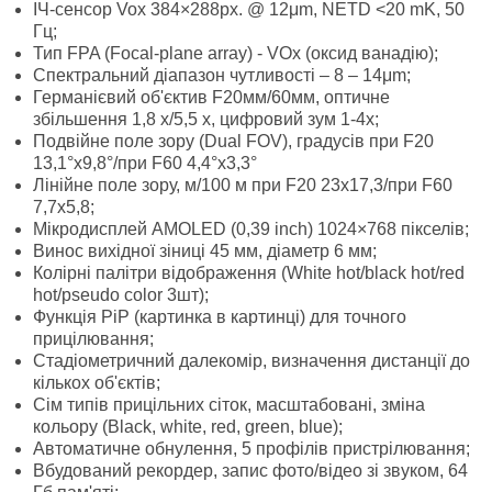
ІЧ-сенсор Vox 384×288px. @ 12μm, NETD <20 mK, 50
Гц;
Тип FPA (Focal-plane array) - VOx (оксид ванадію);
Спектральний діапазон чутливості – 8 – 14μm;
Германієвий об'єктив F20мм/60мм, оптичне
збільшення 1,8 х/5,5 х, цифровий зум 1-4х;
Подвійне поле зору (Dual FOV), градусів при F20
13,1°x9,8°/при F60 4,4°x3,3°
Лінійне поле зору, м/100 м при F20 23x17,3/при F60
7,7x5,8;
Мікродисплей AMOLED (0,39 inch) 1024×768 пікселів;
Винос вихідної зіниці 45 мм, діаметр 6 мм;
Колірні палітри відображення (White hot/black hot/red
hot/pseudo color 3шт);
Функція PiP (картинка в картинці) для точного
прицілювання;
Стадіометричний далекомір, визначення дистанції до
кількох об'єктів;
Сім типів прицільних сіток, масштабовані, зміна
кольору (Black, white, red, green, blue);
Автоматичне обнулення, 5 профілів пристрілювання;
Вбудований рекордер, запис фото/відео зі звуком, 64