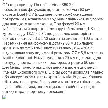
Об'єктив прицілу ThermTec Vidar 360 2.0 з
перемиканою фокусною відстанню 20 мм і 60 мм в
системі Dual FOV (подвійне поле зору) оснащений
поворотним механізмом з зручним плавниковим упором
для швидкого перемикання. При фокусі 20 мм
забезпечується широке поле зору і збільшення 1,8 х, з
кутом огляду 13,1°x 9,8°, що дозволяє спостерігати
сектор простору 23 x 17,3 метра на дистанції 100 метрів.
Перемикання на фокусну відстань 60 мм збільшує
кратність до 5,5 х і зменшує кут огляду до 4,4°x 3,3°,
відкриваючи зону видимості розміром 7,7 x 5,8 метра на
такій же відстані. Налаштування з 20 мм підходить для
пошуку цілей на великих просторах, а режим 60 мм —
для більш точного прицілювання на далекі дистанції.
Функція цифрового зума (Digital Zoom) дозволяє плавно
або дискретно змінювати кратність від 1х до 4х. Кришка
об'єктива оснащена безшумним магнітним кріпленням,
що запобігає випадковим шумам і надійно захищає
оптику в транспортному положенні.