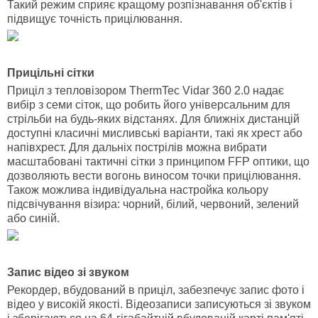
Такий режим сприяє кращому розпізнавання об'єктів і
підвищує точність прицілювання.
Прицільні сітки
Приціл з тепловізором ThermTec Vidar 360 2.0 надає
вибір з семи сіток, що робить його універсальним для
стрільби на будь-яких відстанях. Для ближніх дистанцій
доступні класичні мисливські варіанти, такі як хрест або
напівхрест. Для дальніх пострілів можна вибрати
масштабовані тактичні сітки з принципом FFP оптики, що
дозволяють вести вогонь виносом точки прицілювання.
Також можлива індивідуальна настройка кольору
підсвічування візира: чорний, білий, червоний, зелений
або синій.
Запис відео зі звуком
Рекордер, вбудований в приціл, забезпечує запис фото і
відео у високій якості. Відеозаписи записуються зі звуком