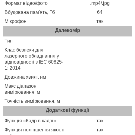
Формат відео/фото
.mp4/.jpg
Вбудована пам'ять, Гб
64
Мікрофон
так
Далекомір
Тип
Клас безпеки для
лазерного обладнання у
відповідності з IEC 60825-
1: 2014
Довжина хвилі, нм
Макс діапазон
вимірювання, м
Точність вимірювання, м
Додаткові функції
Функція «Кадр в кадрі»
так
Функція поліпшення якості
так