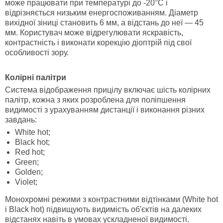
може працювати при температурі до -20°С і
відрізняється низьким енергоспоживанням. Діаметр
вихідної зіниці становить 6 мм, а відстань до неї — 45
мм. Користувач може відрегулювати яскравість,
контрастність і виконати корекцію діоптрій під свої
особливості зору.
Колірні палітри
Система відображення прицілу включає шість колірних
палітр, кожна з яких розроблена для поліпшення
видимості з урахуванням дистанції і виконання різних
завдань:
White hot;
Black hot;
Red hot;
Green;
Golden;
Violet;
Монохромні режими з контрастними відтінками (White hot
і Black hot) підвищують видимість об'єктів на далеких
відстанях навіть в умовах ускладненої видимості.