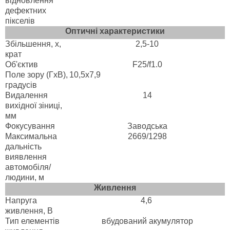
відновлення
дефектних
пікселів
Оптичні характеристики
Збільшення, х,
2,5-10
крат
Об'єктив
F25/f1.0
Поле зору (ГхВ),
10,5х7,9
градусів
Видалення
14
вихідної зіниці,
мм
Фокусування
Заводська
Максимальна
2669/1298
дальність
виявлення
автомобіля/
людини, м
Живлення
Напруга
4,6
живлення, B
Тип елементів
вбудований акумулятор