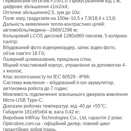
Германієвий об'єктив F25/f1.0 з фокусуванням від 1 м,
цифрове збільшення х1/х2/х4;
Оптичне збільшення2,5, зум до 10х;
Поле зору, градусів/м на 100м–10,5 х 7,9/18,4 х 13,8;
Дальність виявлення тепло-контрастних цілей:
автомобіль/людина—2669/1298 м;
Кольоровий LCOS дисплей 1280x960 пікселів, 5 колірних
палітр;
Вбудований фото відеорекордер, запис відео фото,
об'єм пам'яті 16 Гб;
Лазерний цілевказівник, прицільна сітка;
Міцний пластиковий корпус, управління за допомогою 4-
х кнопок;
Клас вологозахисту по IEC 60529 - IP66;
Система живлення – вбудований li-ion акумулятор,
автономна робота до 7 годин;
Можливість підключення зовнішнього джерела живлення
Micro-USB Type-C;
Діапазон робочих температур: від -40 до +55°С;
Габарити 181x65x64 м, вага 0,42 кг;
Виробник InfiRay Technologies Co., Ltd, гарантія 2 роки;
Opticstore.com.ua - офіційний дилер, повний цикл
гарантійних зобов'язань.