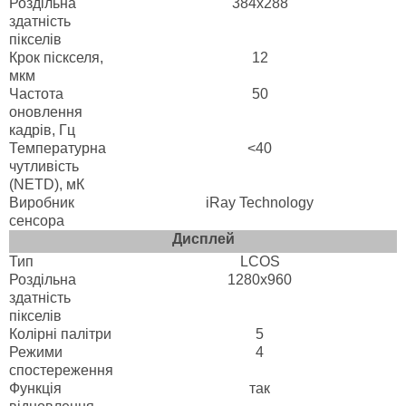
Роздільна
384х288
здатність
пікселів
Крок піскселя,
12
мкм
Частота
50
оновлення
кадрів, Гц
Температурна
<40
чутливість
(NETD), мК
Виробник
iRay Technology
сенсора
Дисплей
Тип
LCOS
Роздільна
1280x960
здатність
пікселів
Колірні палітри
5
Режими
4
спостереження
Функція
так