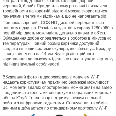
контрастні віддтінки яскравих кольорів (чорний,
червоний, білий). При детальному розгляді і визначенні
трофейности на короткій відстані можна скористатися
панелями з теплими відтінками, що не напрягають зір
Повнокольоровий
LCOS
HD дисплей
передасть всю
повноту відчуттів. Роздільна здатність екрану 1280x960 в
повній мірі дасть можливість детально вивчити об'єкт.
Обладнання добре справляється з роботою в мінусових
температурах. Повний розмір картинки доступний
завдяки лінзовій системи окуляра, що збільшує. Вихідну
зіницю винесено на 14 мм. Функції діоптрійного
коригування допоможуть ідеально налаштувати картинку
під індивідуальні особливості.
Вбудований фото - відеорекордер з модулем
Wi-
Fi
надають користувачам практично безмежні можливості.
Всі моменти вдалих спостережень можна зняти на відео
і поділитися з колегами «по цеху» в соціальних мережах
або на Ютуб. Тепловізор підтримує режим спільної
роботи з цифровими гаджетами. Сполучення та обмін
даними відбувається по стандартному протоколу Wi-Fi.