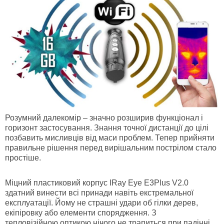
Розумний далекомір
– значно розширив функціонал і
горизонт застосування. Знання точної дистанції до цілі
позбавить мисливців від маси проблем. Тепер прийняти
правильне рішення перед вирішальним пострілом стало
простіше.
Міцний пластиковий корпус
IRay Eye E3Plus V2.0
здатний винести всі принади навіть екстремальної
експлуатації. Йому не страшні удари об гілки дерев,
екіпіровку або елементи спорядження. З
тепловізійною оптикою нічого не трапиться при падінні