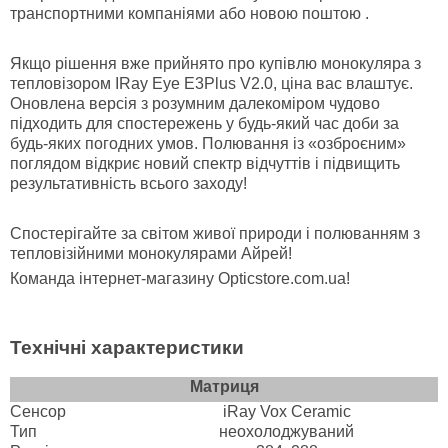
транспортними компаніями або новою поштою .
Якщо рішення вже прийнято про купівлю монокуляра з
тепловізором IRay Eye E3Plus V2.0, ціна вас влаштує.
Оновлена версія з розумним далекоміром чудово
підходить для спостережень у будь-який час доби за
будь-яких погодних умов. Полювання із «озброєним»
поглядом відкриє новий спектр відчуттів і підвищить
результативність всього заходу!
Спостерігайте за світом живої природи і полюванням з
тепловізійними монокулярами Айрей!
Команда інтернет-магазину Opticstore.com.ua!
Технічні характеристики
Матриця
Сенсор
iRay Vox Ceramic
Тип
неохолоджуваний