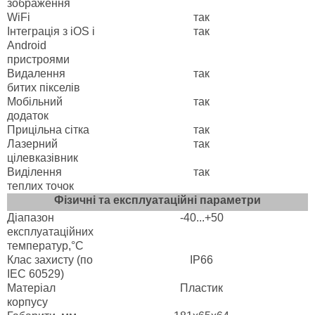
зображення
WiFi
так
Інтеграція з iOS і
так
Android
пристроями
Видалення
так
битих пікселів
Мобільний
так
додаток
Прицільна сітка
так
Лазерний
так
цілевказівник
Виділення
так
теплих точок
Фізичні та експлуатаційні параметри
Діапазон
-40...+50
експлуатаційних
температур,°C
Клас захисту (по
IP66
IEC 60529)
Матеріал
Пластик
корпусу