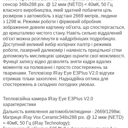
сенсор 348х288 pix. @ 12 мкм (NETD) < 40мК, 50 Гц
власного виробництва, який здатний побачити ціль
розміром з автомобіль з відстані 2669 метрів, людини
з 1298 м. Режими роботи і фірмовий обробник
зображення довели картинку об'єкта, що спостерігається,
до кришталево чистого стану. Навіть сильно віддалений
об'єкт можна розглянути в найдрібніших подробицях.
Доступний великий вибір колірних палітр і режимів
роботи, лазерний далекомір і наявність прицільної сітки
допоможуть мисливцеві швидко оцінити свої можливості.
Функції запису відео дозволять зняти кадри вдалих
моментів на полюванні і просто спостережень за
тваринами. Тепловізор IRay Eye E3Plus V2.0 відгуки
отримав тільки захоплені. Наднадійна оптика для
спостережень в складних погодних умовах.
Тепловізійна камера IRay Eye E3Plus V2.0
характеристики
Дальність виявлення автомобіля/людини - 2669/1298м;
Матриця iRay Vox Ceramic348х288 pix. @ 12 мкм (NETD)
< 40мК, 50 Гц (iRay Technology);