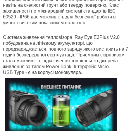
навіть на скелястий грунт або тверду поверхню. Клас
захищеності по міжнародній системі стандартів IEC
60529 - IP66 дає можливість для безпечної роботи в
умові з високим показником вологості.
Система живлення
тепловізора IRay Eye E3Plus V2.0
побудована на літієвому акумуляторі, що
передзаряджається, повного заряду якого вистачить на 7
годин безперервної експлуатації. Приємним сюрпризом
стала можливість підключення зовнішнього джерела
живлення за типом Power Bank. Інтерфейс Micro -
USB Type - є на корпусі монокуляра.