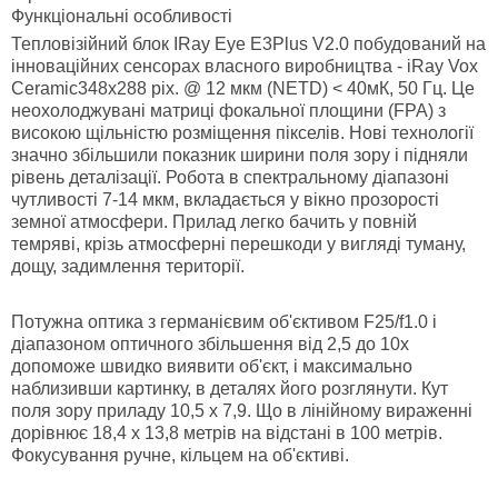
Функціональні особливості
Тепловізійний блок
IRay Eye E3Plus V2.0 побудований на
інноваційних сенсорах власного виробництва - iRay Vox
Ceramic348х288 pix. @ 12 мкм (NETD) < 40мК, 50 Гц. Це
неохолоджувані матриці фокальної площини (FPA) з
високою щільністю розміщення пікселів. Нові технології
значно збільшили показник ширини поля зору і підняли
рівень деталізації. Робота в спектральному діапазоні
чутливості 7-14 мкм, вкладається у вікно прозорості
земної атмосфери. Прилад легко бачить у повній
темряві, крізь атмосферні перешкоди у вигляді туману,
дощу, задимлення території.
Потужна оптика з германієвим об'єктивом
F25/f1.0 і
діапазоном оптичного збільшення від 2,5 до 10х
допоможе швидко виявити об'єкт, і максимально
наблизивши картинку, в деталях його розглянути. Кут
поля зору приладу 10,5 х 7,9. Що в лінійному вираженні
дорівнює 18,4 х 13,8 метрів на відстані в 100 метрів.
Фокусування ручне, кільцем на об'єктиві.