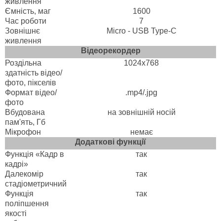
живлення
Ємність, маг
1600
Час роботи
7
Зовнішнє
Micro - USB Type-C
живлення
Відеорекордер
Роздільна
1024x768
здатність відео/
фото, пікселів
Формат відео/
.mp4/.jpg
фото
Вбудована
на зовнішній носій
пам'ять, Гб
Мікрофон
немає
Додаткові функції
Функція «Кадр в
так
кадрі»
Далекомір
так
стадіометричний
Функція
так
поліпшення
якості