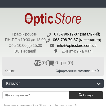
ua
Доставка та Оплата
Контакти
Новини
Бренди
Валюта:
$ - 45 грн
Реєстрація
Вхід
Графік роботи:
073-798-19-87 (загальний)
ПН-ПТ з 10:00 до 18:00
063-798-79-87 (месенджер)
Сб з 10:00 до 15:00
info@opticstore.com.ua
ВС вихідний
Дивитись на мапі
(
0
)
0 грн
(0)
Кошик
Оформлення замовлення
Каталог
Пошук
Інтернет крамниця OpticStore
Тепловізори