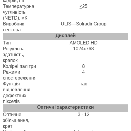
кадрів, Гц
Температурна
<
25
чутливість
(NETD), мК
Виробник
ULIS—Sofradir Group
сенсора
Дисплей
Тип
AMOLED HD
Роздільна
1024x768
здатність,
крапок
Колірні палітри
8
Режими
4
спостереження
Функція
так
відновлення
дефектних
пікселів
Оптичні характеристики
Оптичне
3 - 12
збільшення,
крат