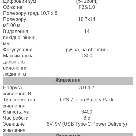
Цифровий зум
(x4 zoom)
Об'єктив
F35/1.0
Поле зору, град.
10.7 x 8
Поле зору,
18.7x14
м/100 м
Видалення
14
вихідної зіниці,
мм
Фокусування
ручна, на об'єктиві
Максимальна
1300
дальність
виявлення
людини, м
Живлення
Напруга
3.0-4.2
живлення, B
Тип елементів
LPS 7 li-Ion Battery Pack
живлення
Ємність, маг
6400
Час роботи
8,5
Зовнішнє
5V, 9V (USB Type-C Power Delivery)
живлення