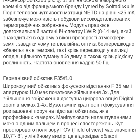
ІЧ-сенсор 384x288 pix. @ 17µm на основі аморфного
кремнію від французького бренду Lynred by Sofradir&ulis.
Поріг теплової чутливості матриці NETD на рівні <25 mK
забезпечує можливість побудови високодеталізованих
термографічних зображень. Модуль працює в
довгохвильовій частині ІЧ-спектру LWIR (8-14 нм), який
знаходиться в одному з вікон прозорості атмосфери
землі, завдяки чому тепловізійна оптика безперешкодно
«бачить» як в темряві, так і крізь перешкоди у вигляді
опадів, щільного туману або диму, а також крізь рідкісну
рослинність. Частота оновлення кадрів 50 Гц.
Германієвий об'єктив F35/f1.0
Ширококутний об'єктив з фокусною відстанню F 35 мм і
апертурою f1.0 має початкове збільшення 3х. Для
збільшення зображення доступна цифрова опція Digital
zoom в межах 1-4х. Вузол зміни кратності і фокусування
розташовані поруч на підставі об'єктива, як в
професійних камерах. Маніпулювати налаштуваннями
можна одним пальцем в процесі спостережень. Кут
просторового поля зору FOV (Field of view) має значення
10,7°- 8°, у лінійному вимірі це відповідає області