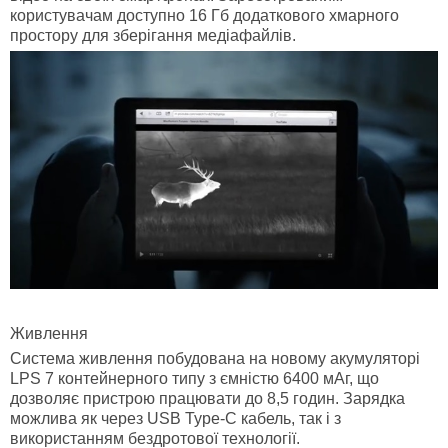
користувачам доступно 16 Гб додаткового хмарного
простору для зберігання медіафайлів.
Живлення
Система живлення побудована на новому акумуляторі
LPS 7 контейнерного типу з ємністю 6400 мАг, що
дозволяє пристрою працювати до 8,5 годин. Зарядка
можлива як через USB Type-C кабель, так і з
використанням бездротової технології.