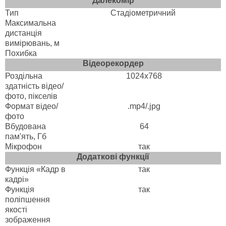
Далекомір
Тип
Стадіометричний
Максимальна
дистанція
вимірювань, м
Похибка
Відеорекордер
Роздільна
1024x768
здатність відео/
фото, пікселів
Формат відео/
.mp4/.jpg
фото
Вбудована
64
пам'ять, Гб
Мікрофон
так
Додаткові функції
Функція «Кадр в
так
кадрі»
Функція
так
поліпшення
якості
зображення