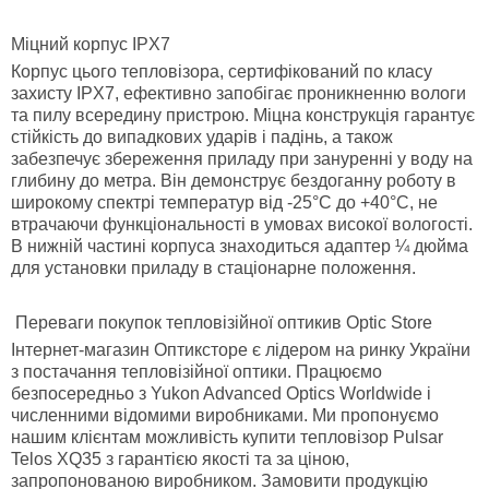
Міцний корпус IPX7
Корпус цього тепловізора, сертифікований по класу
захисту IPX7, ефективно запобігає проникненню вологи
та пилу всередину пристрою. Міцна конструкція гарантує
стійкість до випадкових ударів і падінь, а також
забезпечує збереження приладу при зануренні у воду на
глибину до метра. Він демонструє бездоганну роботу в
широкому спектрі температур від -25°C до +40°C, не
втрачаючи функціональності в умовах високої вологості.
В нижній частині корпуса знаходиться адаптер ¼ дюйма
для установки приладу в стаціонарне положення.
Переваги покупок тепловізійної оптикив Optic Store
Інтернет-магазин Оптиксторе є лідером на ринку України
з постачання тепловізійної оптики. Працюємо
безпосередньо з Yukon Advanced Optics Worldwide і
численними відомими виробниками. Ми пропонуємо
нашим клієнтам можливість купити тепловізор Pulsar
Telos XQ35 з гарантією якості та за ціною,
запропонованою виробником. Замовити продукцію