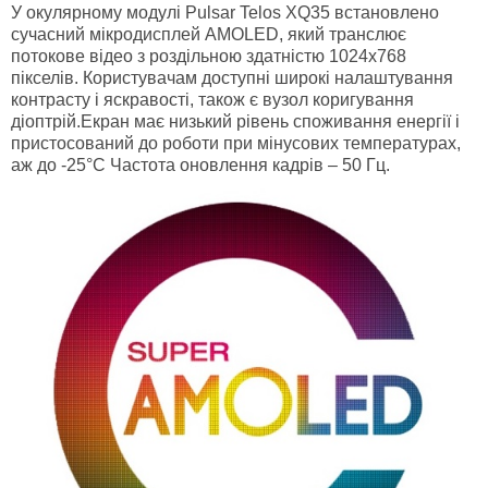
У окулярному модулі Pulsar Telos XQ35 встановлено
сучасний мікродисплей AMOLED, який транслює
потокове відео з роздільною здатністю 1024х768
пікселів. Користувачам доступні широкі налаштування
контрасту і яскравості, також є вузол коригування
діоптрій.Екран має низький рівень споживання енергії і
пристосований до роботи при мінусових температурах,
аж до -25°C Частота оновлення кадрів – 50 Гц.