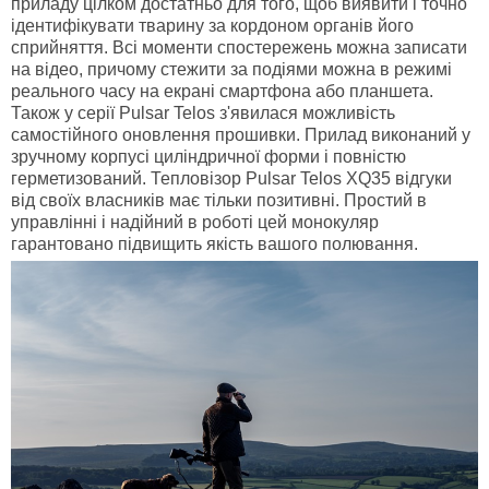
приладу цілком достатньо для того, щоб виявити і точно
ідентифікувати тварину за кордоном органів його
сприйняття. Всі моменти спостережень можна записати
на відео, причому стежити за подіями можна в режимі
реального часу на екрані смартфона або планшета.
Також у серії Pulsar Telos з'явилася можливість
самостійного оновлення прошивки. Прилад виконаний у
зручному корпусі циліндричної форми і повністю
герметизований. Тепловізор Pulsar Telos XQ35 відгуки
від своїх власників має тільки позитивні. Простий в
управлінні і надійний в роботі цей монокуляр
гарантовано підвищить якість вашого полювання.