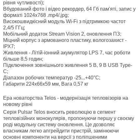
рівня чутливості);
Вбудований фото і відео рекордер, 64 Гб пам'яті, запис у
форматі 1024х768 .mp4/.jpg;
Високошвидкісний модуль Wi-Fi з підтримкою частот
2,4/5 ГГц;
Мобільний додаток Stream Vision 2, оновлення ПЗ;
Міцний корпус з армованого пластику, вологозахист -
ІРХ7;
Живлення - Літій-іонний акумулятор LPS 7, час роботи
більше 8,5 годин;
Підключення зовнішнього живлення 5 В, 9 В USB Type-
C;
Діапазон робочих температур -25...+40°С;
Габарити 224x66x59 мм, Вага 0,57 кг
Ера новаторства Telos - модернізація тепловізорів на
новому рівні
Серія Pulsar Telos вносить революцію в сегмент
тепловізійних монокулярів, пропонуючи першу у своєму
роді модульну систему оновлення. Це дозволяє
власникам легко апгрейдити пристрій, замінюючи
основні компоненти на версії з поліпшеними