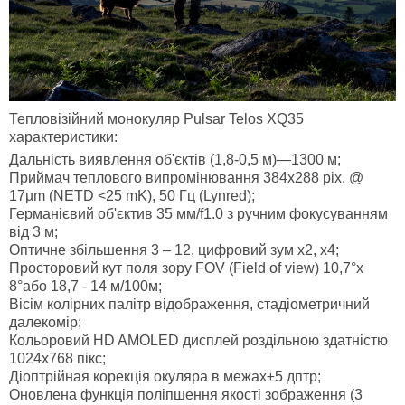
Тепловізійний монокуляр Pulsar Telos XQ35
характеристики:
Дальність виявлення об'єктів (1,8-0,5 м)—1300 м;
Приймач теплового випромінювання 384x288 pix. @
17µm (NETD <25 mK), 50 Гц (Lynred);
Германієвий об'єктив 35 мм/f1.0 з ручним фокусуванням
від 3 м;
Оптичне збільшення 3 – 12, цифровий зум х2, х4;
Просторовий кут поля зору FOV (Field of view) 10,7°х
8°або 18,7 - 14 м/100м;
Вісім колірних палітр відображення, стадіометричний
далекомір;
Кольоровий HD AMOLED дисплей роздільною здатністю
1024х768 пікс;
Діоптрійная корекція окуляра в межах±5 дптр;
Оновлена функція поліпшення якості зображення (3