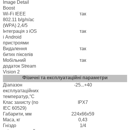
Image Detail
Boost
Wi-Fi IEEE
так
802.11 b/g/n/ac
(WPA) 2,4/5
Інтеграція з iOS
так
і Android
пристроями
Видалення
так
битих пікселів
Мобільний
так
додаток Stream
Vision 2
Фізичні та експлуатаційні параметри
Діапазон
-25...+40
експлуатаційних
температур,°C
Клас захисту (по
IPX7
IEC 60529)
Габарити, мм
224х66х59
Маса, кг
0,43
Гніздо
1/4