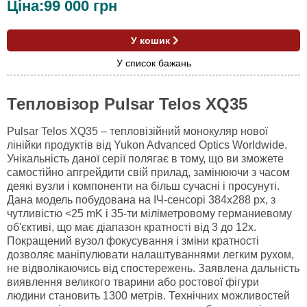
Ціна:
99 000
грн
У кошик
У список бажань
Тепловізор Pulsar Telos XQ35
Pulsar Telos XQ35 – тепловізійний монокуляр нової
лінійки продуктів від Yukon Advanced Optics Worldwide.
Унікальність даної серії полягає в тому, що ви зможете
самостійно апгрейдити свій прилад, замінюючи з часом
деякі вузли і компоненти на більш сучасні і просунуті.
Дана модель побудована на ІЧ-сенсорі 384x288 px, з
чутливістю <25 mK і 35-ти міліметровому германиевому
об'єктиві, що має діапазон кратності від 3 до 12х.
Покращений вузол фокусування і зміни кратності
дозволяє маніпулювати налаштуваннями легким рухом,
не відволікаючись від спостережень. Заявлена дальність
виявлення великого тварини або ростової фігури
людини становить 1300 метрів. Технічних можливостей