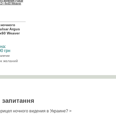
 ночного
ulsar Argus
x60 Weaver
на:
00 грн
наличии
ок желаний
 запитання
прицел ночного видения в Украине? >