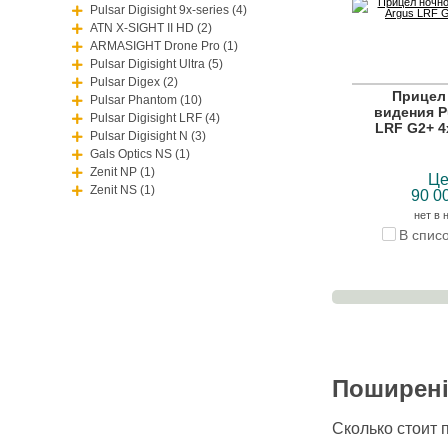
Pulsar Digisight 9x-series (4)
ATN X-SIGHT II HD (2)
ARMASIGHT Drone Pro (1)
Pulsar Digisight Ultra (5)
Pulsar Digex (2)
Прицел
Pulsar Phantom (10)
видения P
Pulsar Digisight LRF (4)
LRF G2+ 4
Pulsar Digisight N (3)
Gals Optics NS (1)
Zenit NP (1)
Це
Zenit NS (1)
90 0
нет в 
В спис
Поширені
Сколько стоит 