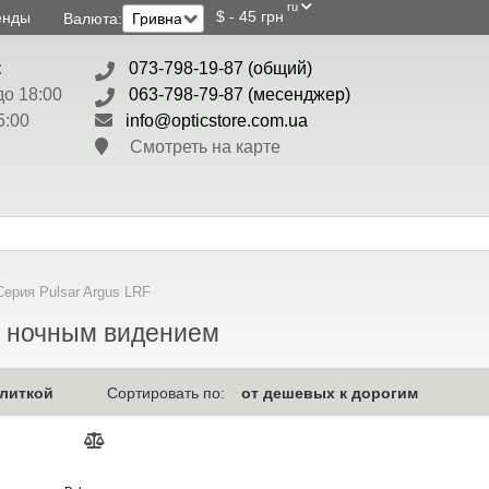
ru
$ - 45 грн
енды
Валюта:
:
073-798-19-87 (общий)
до 18:00
063-798-79-87 (месенджер)
5:00
info@opticstore.com.ua
Смотреть на карте
Серия Pulsar Argus LRF
 ночным видением
литкой
от дешевых к дорогим
Сортировать по: