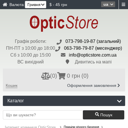
ua
Валюта:
$ - 45 грн
Графік роботи:
073-798-19-87 (загальний)
ПН-ПТ з 10:00 до 18:00
063-798-79-87 (месенджер)
Сб з 10:00 до 15:00
info@opticstore.com.ua
ВС вихідний
Дивитись на мапі
(
0
)
0 грн
(0)
Кошик
Оформлення замовлення
Каталог
Пошук
Приціли нічного бачення
Інтернет крамниця OpticStore