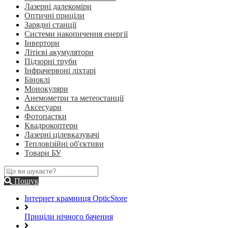
Лазерні далекоміри
Оптичні приціли
Зарядні станції
Системи накопичення енергії
Інвертори
Літієві акумулятори
Підзорні труби
Інфрачервоні ліхтарі
Біноклі
Монокуляри
Анемометри та метеостанції
Аксесуари
Фотопастки
Квадрокоптери
Лазерні цілевказувачі
Тепловізійні об'єктиви
Товари БУ
Пошук
Інтернет крамниця OpticStore
Приціли нічного бачення