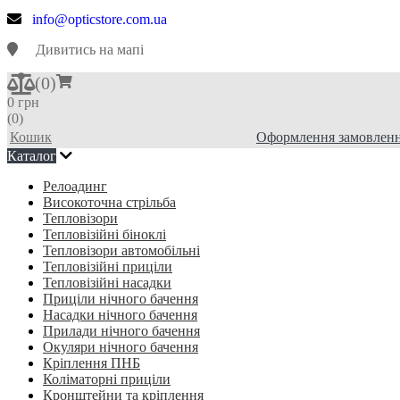
info@opticstore.com.ua
Дивитись на мапі
(
0
)
0 грн
(0)
Кошик
Оформлення замовлен
Каталог
Релоадинг
Високоточна стрільба
Тепловізори
Тепловізійні біноклі
Тепловізори автомобільні
Тепловізійні приціли
Тепловізійні насадки
Приціли нічного бачення
Насадки нічного бачення
Прилади нічного бачення
Окуляри нічного бачення
Кріплення ПНБ
Коліматорні приціли
Кронштейни та кріплення