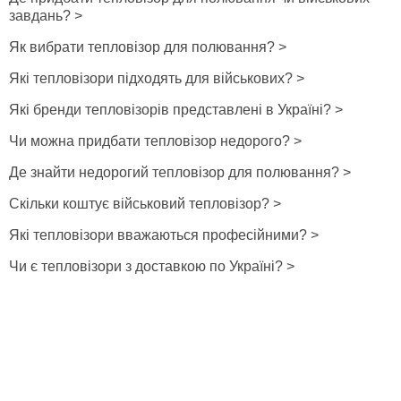
завдань? >
Як вибрати тепловізор для полювання? >
Які тепловізори підходять для військових? >
Які бренди тепловізорів представлені в Україні? >
Чи можна придбати тепловізор недорого? >
Де знайти недорогий тепловізор для полювання? >
Скільки коштує військовий тепловізор? >
Які тепловізори вважаються професійними? >
Чи є тепловізори з доставкою по Україні? >