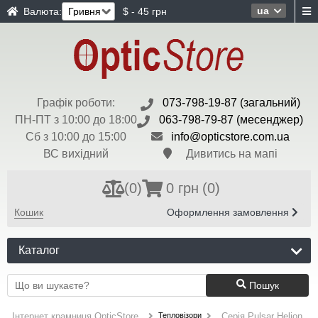
ua
Валюта:
$ - 45 грн
Графік роботи:
073-798-19-87 (загальний)
ПН-ПТ з 10:00 до 18:00
063-798-79-87 (месенджер)
Сб з 10:00 до 15:00
info@opticstore.com.ua
ВС вихідний
Дивитись на мапі
(
0
)
0 грн
(0)
Кошик
Оформлення замовлення
Каталог
Пошук
Тепловізори
Інтернет крамниця OpticStore
Серія Pulsar Helion