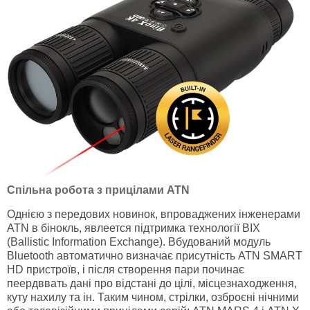
Спільна робота з прицілами ATN
Однією з передових новинок, впроваджених інженерами
ATN в бінокль, явлеется підтримка технології BIX
(Ballistic Information Exchange). Вбудований модуль
Bluetooth автоматично визначає присутність ATN SMART
HD пристроїв, і після створення пари починає
пеердввать дані про відстані до цілі, місцезнаходження,
куту нахилу та ін. Таким чином, стрілки, озброєні нічними