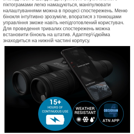
піктограмами легко намацуються, маніпулювати
налаштуваннями можна в процесі спостережень. Меню
бінокля інтуїтивно зрозуміле, впоратися з тонкощами
управління зможе навіть непідготовлений користувач.
Для проведення тривалих спостережень можна
встановити бінокль на штатив. Адаптер¼дюйма
знаходиться на нижній частині корпусу.