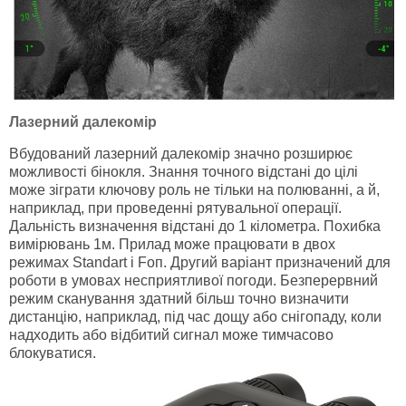
Лазерний далекомір
Вбудований лазерний далекомір значно розширює
можливості бінокля. Знання точного відстані до цілі
може зіграти ключову роль не тільки на полюванні, а й,
наприклад, при проведенні рятувальної операції.
Дальність визначення відстані до 1 кілометра. Похибка
вимірювань 1м. Прилад може працювати в двох
режимах Standart і Foп. Другий варіант призначений для
роботи в умовах несприятливої ​​погоди. Безперервний
режим сканування здатний більш точно визначити
дистанцію, наприклад, під час дощу або снігопаду, коли
надходить або відбитий сигнал може тимчасово
блокуватися.