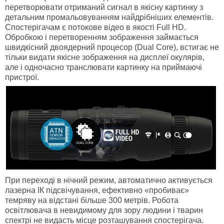
перетворювати отриманий сигнал в якісну картинку з
детальним промальовуванням найдрібніших елементів.
Спостерігачам є потокове відео в якості Full HD.
Обробкою і перетворенням зображення займається
швидкісний двоядерний процесор (Dual Core), встигає не
тільки видати якісне зображення на дисплеї окулярів,
але і одночасно транслювати картинку на приймаючі
пристрої.
При переході в нічний режим, автоматично активується
лазерна ІК підсвічування, ефективно «пробиває»
темряву на відстані більше 300 метрів. Робота
освітлювача в невидимому для зору людини і тварин
спектрі не видасть місце розташування спостерігача.