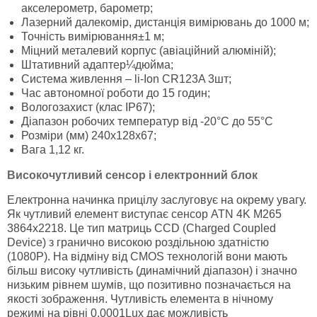
акселерометр, барометр;
Лазерний далекомір, дистанція вимірювань до 1000 м;
Точність вимірювання±1 м;
Міцний металевий корпус (авіаційний алюміній);
Штативний адаптер¼дюйма;
Система живлення – li-Ion CR123A 3шт;
Час автономної роботи до 15 годин;
Вологозахист (клас IP67);
Діапазон робочих температур від -20°C до 55°C
Розміри (мм) 240x128x67;
Вага 1,12 кг.
Високочутливий сенсор і електронний блок
Електронна начинка прицілу заслуговує на окрему увагу.
Як чутливий елемент виступає сенсор ATN 4K M265
3864x2218. Це тип матриць CCD (Charged Coupled
Device) з гранично високою роздільною здатністю
(1080P). На відміну від CMOS технологій вони мають
більш високу чутливість (динамічний діапазон) і значно
низьким рівнем шумів, що позитивно позначається на
якості зображення. Чутливість елемента в нічному
режимі на рівні 0.0001Lux дає можливість