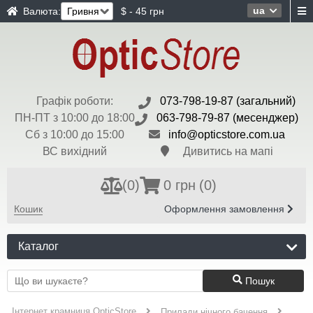
ua
Валюта:
$ - 45 грн
Графік роботи:
073-798-19-87 (загальний)
ПН-ПТ з 10:00 до 18:00
063-798-79-87 (месенджер)
Сб з 10:00 до 15:00
info@opticstore.com.ua
ВС вихідний
Дивитись на мапі
(
0
)
0 грн
(0)
Кошик
Оформлення замовлення
Каталог
Пошук
Інтернет крамниця OpticStore
Прилади нічного бачення