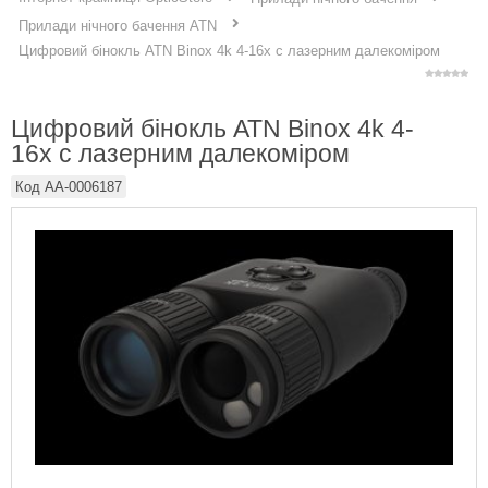
Прилади нічного бачення ATN
Цифровий бінокль ATN Binox 4k 4-16x c лазерним далекоміром
Цифровий бінокль ATN Binox 4k 4-
16x c лазерним далекоміром
Код
AA-0006187