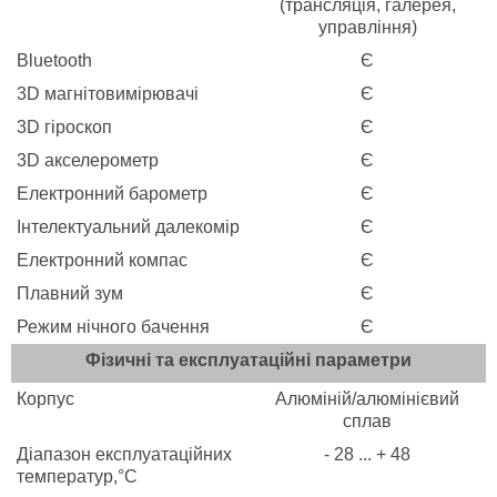
(трансляція, галерея,
управління)
Bluetooth
Є
3D магнітовимірювачі
Є
3D гіроскоп
Є
3D акселерометр
Є
Електронний барометр
Є
Інтелектуальний далекомір
Є
Електронний компас
Є
Плавний зум
Є
Режим нічного бачення
Є
Фізичні та експлуатаційні параметри
Корпус
Алюміній/алюмінієвий
сплав
Діапазон експлуатаційних
- 28 ... + 48
температур,°C