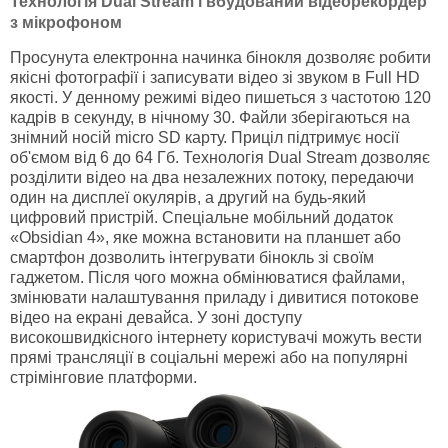
Технологія
Dual
Stream і вбудований відеорекордер
з мікрофоном
Просунута електронна начинка бінокля дозволяє робити
якісні фотографії і записувати відео зі звуком в Full HD
якості. У денному режимі відео пишеться з частотою 120
кадрів в секунду, в нічному 30. Файли зберігаються на
знімний носій micro SD карту. Приціл підтримує носії
об'ємом від 6 до 64 Гб. Технологія Dual Stream дозволяє
розділити відео на два незалежних потоку, передаючи
один на дисплеї окулярів, а другий на будь-який
цифровий пристрій. Спеціальне мобільний додаток
«Obsidian 4», яке можна встановити на планшет або
смартфон дозволить інтегрувати бінокль зі своїм
гаджетом. Після чого можна обмінюватися файлами,
змінювати налаштування приладу і дивитися потокове
відео на екрані девайса. У зоні доступу
високошвидкісного інтернету користувачі можуть вести
прямі трансляції в соціальні мережі або на популярні
стрімінговие платформи.