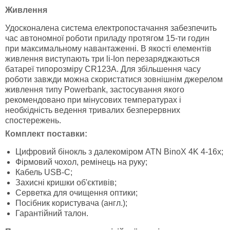
Живлення
Удосконалена система електропостачання забезпечить
час автономної роботи приладу протягом 15-ти годин
при максимальному навантаженні. В якості елементів
живлення виступають три li-Ion перезаряджаються
батареї типорозміру CR123A. Для збільшення часу
роботи завжди можна скористатися зовнішнім джерелом
живлення типу Powerbank, застосування якого
рекомендовано при мінусових температурах і
необхідність ведення тривалих безперервних
спостережень.
Комплект поставки:
Цифровий бінокль з далекоміром ATN BinoX 4K 4-16x;
Фірмовий чохол, ремінець на руку;
Кабель USB-C;
Захисні кришки об'єктивів;
Серветка для очищення оптики;
Посібник користувача (англ.);
Гарантійний талон.