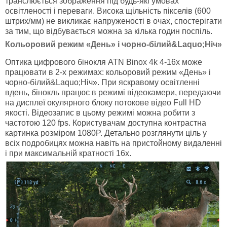
транслюється зображення під будь-які умовах
освітленості і переваги. Висока щільність пікселів (600
штрих/мм) не викликає напруженості в очах, спостерігати
за тим, що відбувається можна за кілька годин поспіль.
Кольоровий режим «День» і чорно-білий&Laquo;Ніч»
Оптика цифрового бінокля ATN Binox 4k 4-16x може
працювати в 2-х режимах: кольоровий режим «День» і
чорно-білий&Laquo;Ніч». При яскравому освітленні
вдень, бінокль працює в режимі відеокамери, передаючи
на дисплеї окулярного блоку потокове відео Full HD
якості. Відеозапис в цьому режимі можна робити з
частотою 120 fps. Користувачам доступна контрастна
картинка розміром 1080P. Детально розглянути ціль у
всіх подробицях можна навіть на пристойному видаленні
і при максимальній кратності 16х.