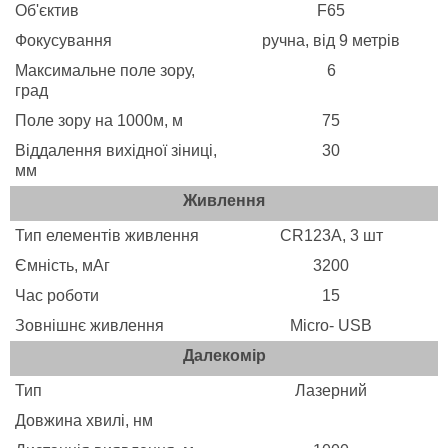
Об'єктив
F65
Фокусування
ручна, від 9 метрів
Максимальне поле зору,
6
град
Поле зору на 1000м, м
75
Віддалення вихідної зіниці,
30
мм
Живлення
Тип елементів живлення
CR123A, 3 шт
Ємність, мАг
3200
Час роботи
15
Зовнішнє живлення
Micro- USB
Далекомір
Тип
Лазерний
Довжина хвилі, нм