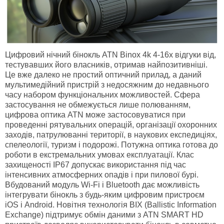
Цифровий нічний бінокль ATN Binox 4k 4-16x відгуки від,
тестувавших його власників, отримав найпозитивніші.
Це вже далеко не простий оптичний прилад, а даний
мультимедійний пристрій з недосяжним до недавнього
часу набором функціональних можливостей. Сфера
застосування не обмежується лише полюванням,
цифрова оптика ATN може застосовуватися при
проведенні рятувальних операцій, організації охоронних
заходів, патрулюванні території, в наукових експедиціях,
спелеології, туризм і подорожі. Потужна оптика готова до
роботи в екстремальних умовах експлуатації. Клас
захищеності IP67 допускає використання під час
інтенсивних атмосферних опадів і при пилової бурі.
Вбудований модуль Wi-Fi і Bluetooth дає можливість
інтегрувати бінокль з будь-яким цифровим пристроєм
iOS і Android. Новітня технологія BIX (Ballistic Information
Exchange) підтримує обмін даними з ATN SMART HD