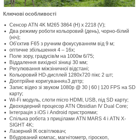
Ключові особливості
Сенсор ATN 4K M265 3864 (H) x 2218 (V);
Два режиму роботи кольоровий (день), чорно-білий
(ніч);
Об'єктив F65 з ручним фокусуванням від 9 м;
оптичне збільшення 4 – 16х;
Поле зору, градусів/м на 1000м 6/75;
Віддалення вихідної зіниці 30 мм;
Регулювання міжзіничної відстані;
Кольоровий HD-дисплей 1280x720 пікс 2 шт;
Діоптрійне коригування±3 дптр;
Запис відео зі звуком 1080p @ 30 | 60 | 120 FPS на SD
карту;
Wi-Fi модуль, слоти micro HDMI, USB, під SD карту;
Двохядерний процесор ATN Obsidian IV Dual Core;
Інтеграція з iOS і Android пристроями;
Спільна робота з прицілами ATN MARS 4 і ATN X-
SIGHT 4K;
Лазерний ІК освітлювач;
Вбудований компас, магнітометр, гіроскоп,