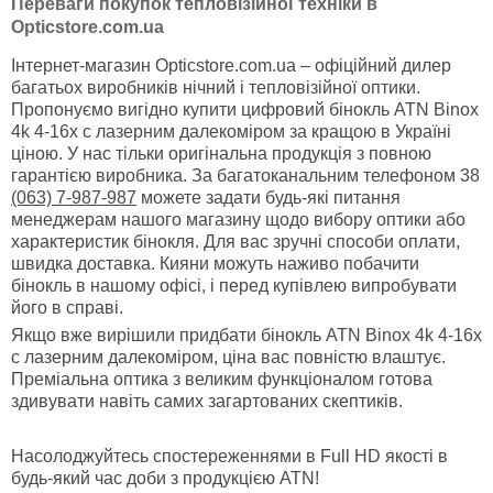
Переваги покупок тепловізійної техніки в
Opticstore.com.ua
Інтернет-магазин Opticstore.com.ua – офіційний дилер
багатьох виробників нічний і тепловізійної оптики.
Пропонуємо вигідно купити цифровий бінокль ATN Binox
4k 4-16x c лазерним далекоміром за кращою в Україні
ціною. У нас тільки оригінальна продукція з повною
гарантією виробника. За багатоканальним телефоном 38
(063) 7-987-987
можете задати будь-які питання
менеджерам нашого магазину щодо вибору оптики або
характеристик бінокля. Для вас зручні способи оплати,
швидка доставка. Кияни можуть наживо побачити
бінокль в нашому офісі, і перед купівлею випробувати
його в справі.
Якщо вже вирішили придбати бінокль ATN Binox 4k 4-16x
c лазерним далекоміром, ціна вас повністю влаштує.
Преміальна оптика з великим функціоналом готова
здивувати навіть самих загартованих скептиків.
Насолоджуйтесь спостереженнями в Full HD якості в
будь-який час доби з продукцією ATN!