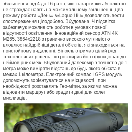
збільшення від 4 до 16 разів, якість картинки абсолютно
не страждає навіть на максимальному збільшенні. Два
режиму роботи «День» /&Laquo;Ніч» дозволяють вести
спостереження цілодобово. Вбудована ІЧ підсвітка
забезпечує можливість роботи в умовах повної
відсутності освітлення. Інноваційний сенсор ATN 4K
M265, 3864x2218 з гранично високою чутливістю
вловлює найдрібніші деталі об'єктів, які знаходяться на
пристойному видаленні. Бінокль отримав цілий ряд
технологічних рішень, що розширив його функціонал до
неймовірних меж. Вбудований далекомір з точністю до 1
метра може виміряти відстань до будь-якого об'єкта в
межах 1 кілометра. Електронний компас і GPS модуль
допоможуть зорієнтуватися на місцевості і при
необхідності розставлять Гео-мітки, за якими можна
відновити маршрут або зрадити дані для колег
мисливців.