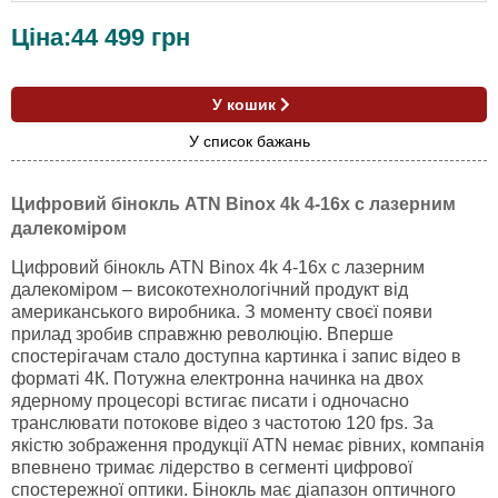
Ціна:
44 499
грн
У кошик
У список бажань
Цифровий бінокль ATN Binox 4k 4-16x c лазерним
далекоміром
Цифровий бінокль ATN Binox 4k 4-16x c лазерним
далекоміром – високотехнологічний продукт від
американського виробника. З моменту своєї появи
прилад зробив справжню революцію. Вперше
спостерігачам стало доступна картинка і запис відео в
форматі 4К. Потужна електронна начинка на двох
ядерному процесорі встигає писати і одночасно
транслювати потокове відео з частотою 120 fps. За
якістю зображення продукції ATN немає рівних, компанія
впевнено тримає лідерство в сегменті цифрової
спостережної оптики. Бінокль має діапазон оптичного