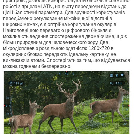
пристроїв дозволяє використовувати бінокль в совметно
роботі з прцеламі ATN, на льоту передаючи відстань до
цілі і балістичні параметри. Для зручності користувачів
передбачено регулювання міжзіничної відстані в
широких межах, є діоптрійна коригування окулярів.
Найголовнішою перевагою цифрового бінокля є
можливість ведення спостереження двома очима, що є
більш природним для человечесского зору. Два
мікродісплеев з роздільною здатністю 1280x720 в
окулярних блоках передають ідеальну картинку, не
викликаючи втоми. Спостерігати за тим, що відбувається
можна годинами безперервно.