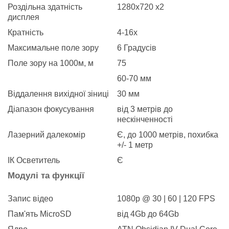
Роздільна здатність
1280x720 x2
дисплея
Кратність
4-16x
Максимальне поле зору
6 Градусів
Поле зору на 1000м, м
75
60-70 мм
Віддалення вихідної зіниці
30 мм
Діапазон фокусування
від 3 метрів до
нескінченності
Лазерний далекомір
Є, до 1000 метрів, похибка
+/- 1 метр
ІК Осветитель
Є
Модулі та функції
Запис відео
1080p @ 30 | 60 | 120 FPS
Пам'ять MicroSD
від 4Gb до 64Gb