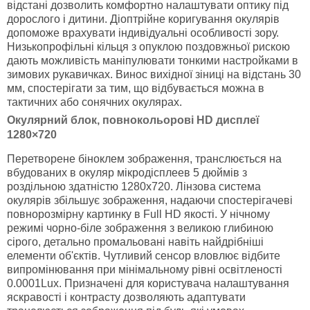
відстані дозволить комфортно налаштувати оптику під
дорослого і дитини. Діоптрійне коригування окулярів
допоможе врахувати індивідуальні особливості зору.
Низькопрофільні кільця з опуклою поздовжньої рискою
дають можливість маніпулювати тонкими настройками в
зимових рукавичках. Винос вихідної зіниці на відстань 30
мм, спостерігати за тим, що відбувається можна в
тактичних або сонячних окулярах.
Окулярний блок, повнокольорові HD дисплеї
1280×720
Перетворене біноклем зображення, транслюється на
вбудованих в окуляр мікродісплеев 5 дюймів з
роздільною здатністю 1280x720. Лінзова система
окулярів збільшує зображення, надаючи спостерігачеві
повнорозмірну картинку в Full HD якості. У нічному
режимі чорно-біле зображення з великою глибиною
сірого, детально промальовані навіть найдрібніші
елементи об'єктів. Чутливий сенсор вловлює відбите
випромінювання при мінімальному рівні освітленості
0.0001Lux. Призначені для користувача налаштування
яскравості і контрасту дозволяють адаптувати