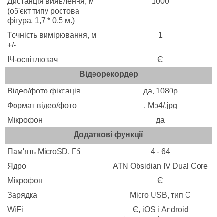
Дистанція виявлення, м
1000
(об'єкт типу ростова
фігура, 1,7 * 0,5 м.)
Точність вимірювання, м
1
+/-
ІЧ-освітлювач
Є
Відеорекордер
Відео/фото фіксація
да, 1080p
Формат відео/фото
. Mp4/.jpg
Мікрофон
да
Додаткові функції
Пам'ять MicroSD, Гб
4 - 64
Ядро
ATN Obsidian IV Dual Core
Мікрофон
Є
Зарядка
Micro USB, тип C
WiFi
Є, iOS і Android