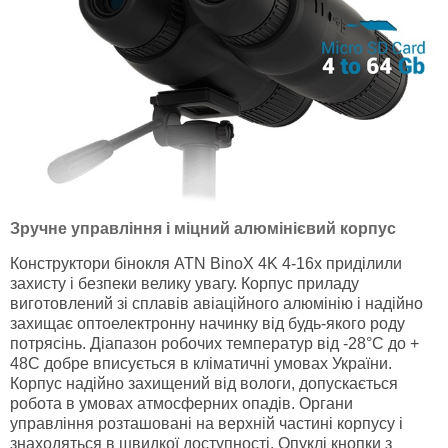
Зручне управління і міцний алюмінієвий корпус
Конструктори бінокля ATN BinoX 4K 4-16x приділили
захисту і безпеки велику увагу. Корпус приладу
виготовлений зі сплавів авіаційного алюмінію і надійно
захищає оптоелектронну начинку від будь-якого роду
потрясінь. Діапазон робочих температур від -28°C до +
48С добре вписується в кліматичні умовах України.
Корпус надійно захищений від вологи, допускається
робота в умовах атмосферних опадів. Органи
управління розташовані на верхній частині корпусу і
знаходяться в швидкої доступності. Опуклі кнопки з