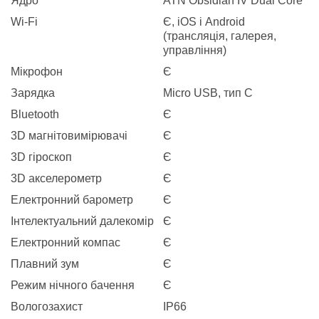
Ядро
ATN Obsidian IV Dual Core
Wi-Fi
Є, iOS і Android
(трансляція, галерея,
управління)
Мікрофон
Є
Зарядка
Micro USB, тип C
Bluetooth
Є
3D магнітовимірювачі
Є
3D гіроскоп
Є
3D акселерометр
Є
Електронний барометр
Є
Інтелектуальний далекомір
Є
Електронний компас
Є
Плавний зум
Є
Режим нічного бачення
Є
Вологозахист
IP66