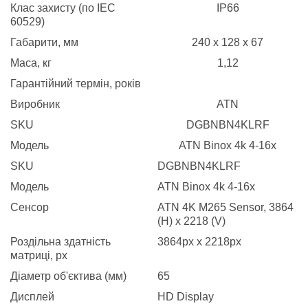
Клас захисту (по IEC
IP66
60529)
Габарити, мм
240 x 128 x 67
Маса, кг
1,12
Гарантійний термін, років
Виробник
ATN
SKU
DGBNBN4KLRF
Модель
ATN Binox 4k 4-16x
SKU
DGBNBN4KLRF
Модель
ATN Binox 4k 4-16x
Сенсор
ATN 4K M265 Sensor, 3864
(H) x 2218 (V)
Роздільна здатність
3864px x 2218px
матриці, px
Діаметр об'єктива (мм)
65
Дисплей
HD Display