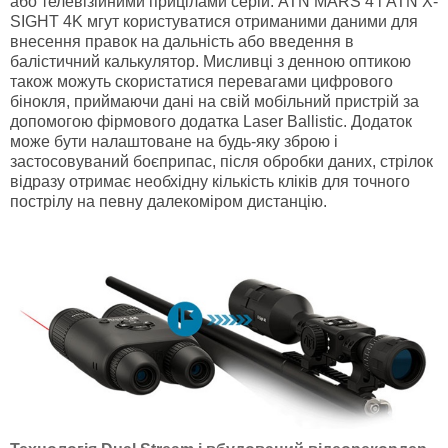
або телевізійними прицілами серій: ATN MARS 4 і ATN X-
SIGHT 4K мгут користуватися отриманими даними для
внесення правок на дальність або введення в
балістичний калькулятор. Мисливці з денною оптикою
також можуть скористатися перевагами цифрового
бінокля, приймаючи дані на свій мобільний пристрій за
допомогою фірмового додатка Laser Ballistic. Додаток
може бути налаштоване на будь-яку зброю і
застосовуваний боєприпас, після обробки даних, стрілок
відразу отримає необхідну кількість кліків для точного
пострілу на певну далекоміром дистанцію.