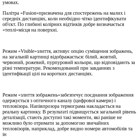
умовах.
Палітра «Fusion»призначена для спостережень на малих і
середніх дистанціях, коли необхідно чітко ідентифікувати
об'єкт. По глибині колірних відтінків добре визначається
«теплі»місця на поверхні.
Режим «Visible»злиття, активує опцію суміщення зображень,
на загальній картинці відображається: білий, жовтий,
червоний, рожевий, пурпуровий кольори, що відповідають за
різні температури. Рекомендований при завданнях з
ідентифікації цілі на коротких дистанціях.
Режим «злиття зображень»забезпечує поєднання зображення
одержується з оптичного каналу (цифрової камери) і
тепловізора. Напівпрозора термограма накладається на
реальну картинку. В результаті підвищується загальний рівень
деталізації, стають доступні такі моменти, які раніше не
можливо було отримати за допомогою звичайних
тепловізорів, наприклад, добре видно номери автомобілів та
ін