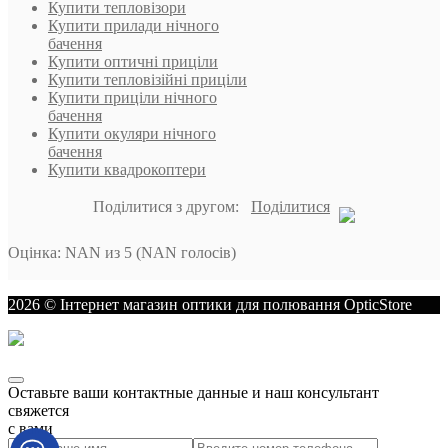
Купити тепловізори
Купити прилади нічного
бачення
Купити оптичні приціли
Купити тепловізійні приціли
Купити приціли нічного
бачення
Купити окуляри нічного
бачення
Купити квадрокоптери
Поділитися з другом:
Поділитися
Оцінка
:
NAN
из
5
(
NAN
голосів)
2026 © Інтернет магазин оптики для полювання OpticStore
Оставьте ваши контактные данные и наш консультант
свяжется
с вами