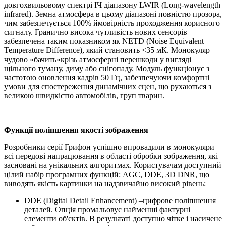
довгохвильовому спектрі ІЧ діапазону LWIR (Long-wavelength
infrared). Земна атмосфера в цьому діапазоні повністю прозора,
чим забезпечується 100% ймовірність проходження корисного
сигналу. Гранично висока чутливість нових сенсорів
забезпечена таким показником як NETD (Noise Equivalent
Temperature Difference), який становить <35 мК. Монокуляр
чудово «бачить»крізь атмосферні перешкоди у вигляді
щільного туману, диму або снігопаду. Модуль функціонує з
частотою оновлення кадрів 50 Гц, забезпечуючи комфортні
умови для спостереження динамічних сцен, що рухаються з
великою швидкістю автомобілів, груп тварин.
Функції поліпшення якості зображення
Розробники серії Грифон успішно впровадили в монокуляри
всі передові напрацювання в області обробки зображення, які
засновані на унікальних алгоритмах. Користувачам доступний
цілий набір програмних функцій: AGC, DDE, 3D DNR, що
виводять якість картинки на надзвичайно високий рівень:
DDE (Digital Detail Enhancement) –цифрове поліпшення
деталей. Опція промальовує найменші фактурні
елементи об'єктів. В результаті доступно чітке і насичене