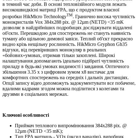
в темний час доби. В основі тепловізійного модуля лежать
високошвидкісні матриці FPA, що є продуктом власної
ТМ
розробки HikMicro Technology
. Гранично висока чутливість
монокристалів Vox 384х288 pix. @ 12µm (NETD) <35 mK
дозволяє в найдрібніших подробицях досліджувати віддалені
об'єкти. Перешкодою для спостережень не стануть наявність
туману або щільною димової завіси. Теплий об'єкт прекрасно
видно крізь нещільну рослинність. HikMicro Gryphon Gh35
відгуки, від перевіривших монокуляр в реальних
«бойових»умовах, отримав тільки захоплені. Широкі
налаштування допомагають ідеально підібраті чутливість
приладу в будь-які умовах видимості і завдання. Оптичного
збільшення 3.35 x з цифровим зумом х8 вистачає для
комфортних спостережень на середніх і дальніх дистанціях.
Опції запису відео допоможуть задокументувати все побачене,
вдалими кадрами згодом можна поділитися з колегами та
друзями в соціальних мережах.
Ключові особливості
Приймач теплового випромінювання 384х288 pix. @
12µm (NETD <35 mK);
Тип FPA матриць - VOx (оксид ванадію), виробник