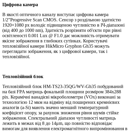
Цифрова камера
В якості оптичного каналу виступає цифрова камера
1/2”Progressive Scan CMOS. Сенсор з роздільною здатністю
1920×1080 рх володіє підвищеною чутливістю в ІЧ-діапазоні
(від 400 до 1000 nm), Здатність розрізняти об'єкти при рівні
освітленості 0.001 Lux @ F1.0 дає можливість отримувати
якісне зображення в глибоких сутінках. Користувачі
тепловізійної камери HikMicro Gryphon Gh35 можуть
переглядати зображення, як з цифрової камери, так і
тепловізійної.
Тепловізійний блок
Тепловізійний блок HM-TS23-35QG/WV-Gh35 побудований
на базі FPA матриць фокальній площини розміром 384x288
pix. Керамічні ванадієві мікроболометри (VOx) виконані за
технологією 12 мкм на відміну від поширених кремнієвих
аналогів (a-Si) мають значно менший температурний
коефіцієнт опору, за рахунок зниження рівня шумів стійке
зображення. Спектральний діапазон чутливості матриць
лежить в межах від 8 до 14μm, що повністю відповідає
вимогам для виявлення електромагнітного випромінювання в