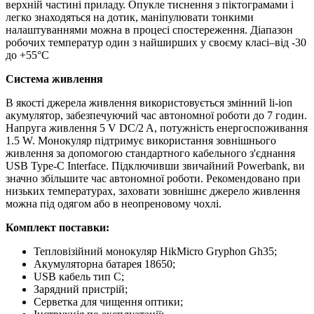
верхній частині приладу. Опукле тиснення з піктограмами і
легко знаходяться на дотик, маніпулювати тонкими
налаштуваннями можна в процесі спостереження. Діапазон
робочих температур один з найширших у своєму класі–від -30
до +55°C
Система живлення
В якості джерела живлення використовується змінний li-ion
акумулятор, забезпечуючий час автономної роботи до 7 годин.
Напруга живлення 5 V DC/2 A, потужність енергоспоживання
1.5 W. Монокуляр підтримує використання зовнішнього
живлення за допомогою стандартного кабельного з'єднання
USB Type-C Interface. Підключивши звичайний Powerbank, ви
значно збільшите час автономної роботи. Рекомендовано при
низьких температурах, заховати зовнішнє джерело живлення
можна під одягом або в неопреновому чохлі.
Комплект поставки:
Тепловізійний монокуляр HikMicro Gryphon Gh35;
Акумуляторна батарея 18650;
USB кабель тип С;
Зарядний пристрій;
Серветка для чищення оптики;