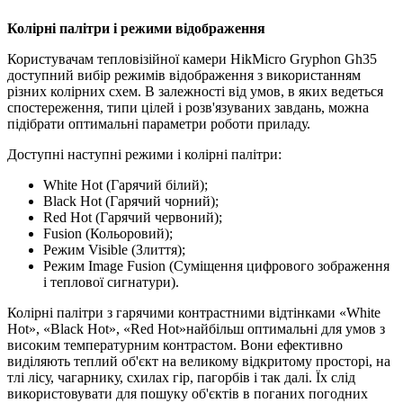
Колірні палітри і режими відображення
Користувачам тепловізійної камери HikMicro Gryphon Gh35
доступний вибір режимів відображення з використанням
різних колірних схем. В залежності від умов, в яких ведеться
спостереження, типи цілей і розв'язуваних завдань, можна
підібрати оптимальні параметри роботи приладу.
Доступні наступні режими і колірні палітри:
White Hot (Гарячий білий);
Black Hot (Гарячий чорний);
Red Hot (Гарячий червоний);
Fusion (Кольоровий);
Режим Visible (Злиття);
Режим Image Fusion (Суміщення цифрового зображення
і теплової сигнатури).
Колірні палітри з гарячими контрастними відтінками «White
Hot», «Black Hot», «Red Hot»найбільш оптимальні для умов з
високим температурним контрастом. Вони ефективно
виділяють теплий об'єкт на великому відкритому просторі, на
тлі лісу, чагарнику, схилах гір, пагорбів і так далі. Їх слід
використовувати для пошуку об'єктів в поганих погодних