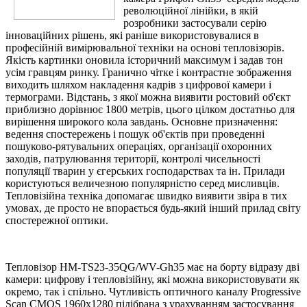
революційної лінійки, в якій
розробники застосували серію
інноваційних рішень, які раніше використовувалися в
професійній вимірювальної техніки на основі тепловізорів.
Якість картинки оновила історичний максимум і задав тон
усім гравцям ринку. Гранично чітке і контрастне зображення
виходить шляхом накладення кадрів з цифрової камери і
термограми. Відстань, з якої можна виявити ростовий об'єкт
приблизно дорівнює 1800 метрів, цього цілком достатньо для
вирішення широкого кола завдань. Основне призначення:
ведення спостережень і пошук об'єктів при проведенні
пошуково-рятувальних операціях, організації охоронних
заходів, патрулювання території, контролі чисельності
популяції тварин у єгерських господарствах та ін. Прилади
користуються величезною популярністю серед мисливців.
Тепловізійна техніка допомагає швидко виявити звіра в тих
умовах, де просто не впорається будь-який інший прилад світу
спостережної оптики.
Тепловізор HM-TS23-35QG/WV-Gh35 має на борту відразу дві
камери: цифрову і тепловізійну, які можна використовувати як
окремо, так і спільно. Чутливість оптичного каналу Progressive
Scan CMOS 1960х1280 підібрана з урахуванням застосування