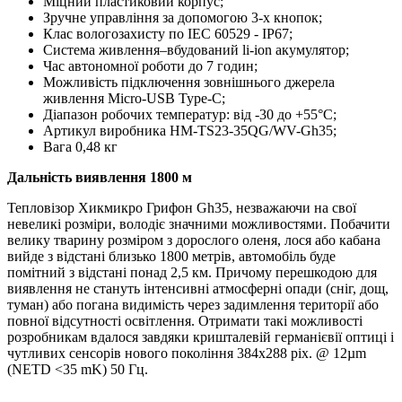
Міцний пластиковий корпус;
Зручне управління за допомогою 3-х кнопок;
Клас вологозахисту по IEC 60529 - IP67;
Система живлення–вбудований li-ion акумулятор;
Час автономної роботи до 7 годин;
Можливість підключення зовнішнього джерела
живлення Micro-USB Type-C;
Діапазон робочих температур: від -30 до +55°С;
Артикул виробника HM-TS23-35QG/WV-Gh35;
Вага 0,48 кг
Дальність виявлення 1800 м
Тепловізор Хикмикро Грифон Gh35, незважаючи на свої
невеликі розміри, володіє значними можливостями. Побачити
велику тварину розміром з дорослого оленя, лося або кабана
вийде з відстані близько 1800 метрів, автомобіль буде
помітний з відстані понад 2,5 км. Причому перешкодою для
виявлення не стануть інтенсивні атмосферні опади (сніг, дощ,
туман) або погана видимість через задимлення території або
повної відсутності освітлення. Отримати такі можливості
розробникам вдалося завдяки кришталевій германієвії оптиці і
чутливих сенсорів нового покоління 384х288 pix. @ 12µm
(NETD <35 mK) 50 Гц.