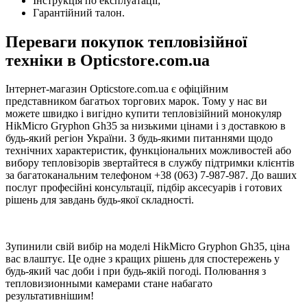
Інструкція по експлуатації;
Гарантійний талон.
Переваги покупок тепловізійної
техніки в Opticstore.com.ua
Інтернет-магазин Opticstore.com.ua є офіційним
представником багатьох торгових марок. Тому у нас ви
можете швидко і вигідно купити тепловізійний монокуляр
HikMicro Gryphon Gh35 за низькими цінами і з доставкою в
будь-який регіон України. З будь-якими питаннями щодо
технічних характеристик, функціональних можливостей або
вибору тепловізорів звертайтеся в службу підтримки клієнтів
за багатоканальним телефоном +38 (063) 7-987-987. До ваших
послуг професійні консультації, підбір аксесуарів і готових
рішень для завдань будь-якої складності.
Зупинили свій вибір на моделі HikMicro Gryphon Gh35, ціна
вас влаштує. Це одне з кращих рішень для спостережень у
будь-який час доби і при будь-якій погоді. Полювання з
тепловизионными камерами стане набагато
результативнішим!