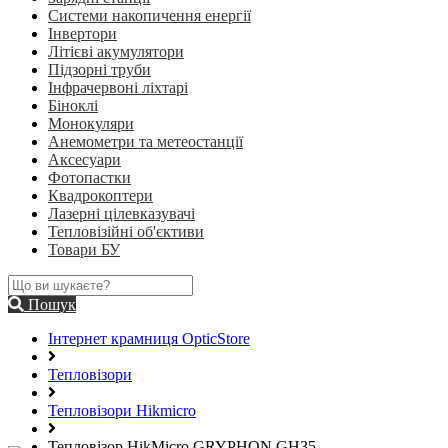
Системи накопичення енергії
Інвертори
Літієві акумулятори
Підзорні труби
Інфрачервоні ліхтарі
Біноклі
Монокуляри
Анемометри та метеостанції
Аксесуари
Фотопастки
Квадрокоптери
Лазерні цілевказувачі
Тепловізійні об'єктиви
Товари БУ
Пошук
Інтернет крамниця OpticStore
Тепловізори
Тепловізори Hikmicro
Тепловізор HikMicro GRYPHON GH35