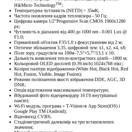
ТМ
HikMicro Technology
;
Температурна чутливість (NETD) < 35мК;
Частота оновлення кадрів тепловізора - 50 Гц;
Цифрова камера 1/2”Progressive Scan CMOS 1960х1280
рх;
Чутливість в діапазоні від 400 до 1000 nm - 0.001 Lux @
F1.0;
Германієвий об'єктив F35/1.0 з фокусуванням від 2 м;
Оптичне збільшення 3,35, цифровий зум: х1, x2, x4, x8;
Поле зору, градусів/м на 100м–7,5°×5,7°/13,1 х 10;
Дальність виявлення тепло-контрастних цілей—1800 м;
Кольоровий OLED дисплей (0.39-inch) 1024x768 пікс;
Колірні палітри відображення (White Hot, Black Hot, Red
Hot, Fusion, Visible, Image Fusion);
Режими поліпшення якості зображення DDE, AGC, 3D
DNR;
Опція відстеження максимальної температури;
Вбудований фото відеорекордер 16 Гб внутрішньої
пам'яті;
Wi-Fi модуль, програма « T-Vision»в App Store(iOS) і
Google Play TM (Android);
Відеовихід CVBS;
Стадіометричний далекомір на три встановлених
значення;