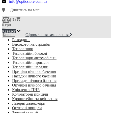
info@opticstore.com.ua
Дивитись на мапі
(
0
)
0 грн
(0)
Каталог
Кошик
Оформлення замовлення
Релоадинг
Високоточна стрільба
Тепловізори
Тепловізійні біноклі
Тепловізори автомобільні
Тепловізійні приціли
Тепловізійні насадки
Приціли нічного бачення
Насадки нічного бачення
Прилади нічного бачення
Окуляри нічного бачення
Кріплення ПНБ
Коліматорні приціли
Кронштейни та кріплення
Лазерні далекоміри
Оптичні приціли
Зарядні станції