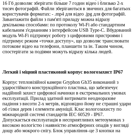
16 Гб дозволяє зберігати більше 7 годин відео і близько 2-х
тисяч фотографій. Файли зберігаються в звичних для багатьох
користувачів форматах: - .mp4 для відео .jpg для фотографій.
Завантажити файли з пам'яті приладу можна відразу
декількома способами: по протоколу Wi-Fi або стандартним
кабельним з'єднанням з інтерфейсом USB Type-C. Вбудований
модуль Wi-Fi підтримує роботу з цифровими пристроями і
підтримує режим «точки доступу», що дозволяє транслювати
потокове відео на телефони, планшети та ін. Таким чином,
спостерігати за подіями можуть відразу кілька людей.
Легкий і міцний пластиковий корпус вологозахист IP67
Корпус тепловізійної камери Gryphon Gh35 виконаний з
ударостійкого конструкційного пластика, що забезпечує
надійний захист цифрової начинки в екстремальних умовах
експлуатації. Прилад здатний витримати неодноразове
падіння з висоти 2-х метрів, відповідно йому не страшні удари
об гілки дерев і елементи амуніції. Клас вологозахисту по
міжнародній системі стандартів IEC 60529 - IP67.
Допускається експлуатація в несприятливих метеоумовах з
високою вологістю і наявністю атмосферних опадів у вигляді
дощу або мокрого снігу. Блок управління–це 3 кнопки на