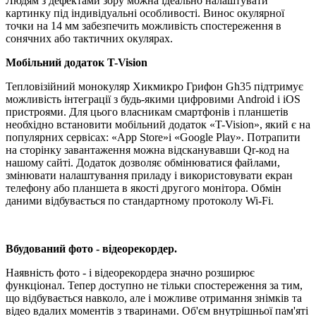
Людям з дефектами зору можна ідеально налаштувати
картинку під індивідуальні особливості. Винос окулярної
точки на 14 мм забезпечить можливість спостереження в
сонячних або тактичних окулярах.
Мобільний додаток T-Vision
Тепловізійний монокуляр Хикмикро Грифон Gh35 підтримує
можливість інтеграції з будь-якими цифровими Android і iOS
пристроями. Для цього власникам смартфонів і планшетів
необхідно встановити мобільний додаток «T-Vision», який є на
популярних сервісах: «App Store»і «Google Play». Потрапити
на сторінку завантаження можна відсканувавши Qr-код на
нашому сайті. Додаток дозволяє обмінюватися файлами,
змінювати налаштування приладу і використовувати екран
телефону або планшета в якості другого монітора. Обмін
даними відбувається по стандартному протоколу Wi-Fi.
Вбудований фото - відеорекордер.
Наявність фото - і відеорекордера значно розширює
функціонал. Тепер доступно не тільки спостереження за тим,
що відбувається навколо, але і можливе отримання знімків та
відео вдалих моментів з тваринами. Об'єм внутрішньої пам'яті