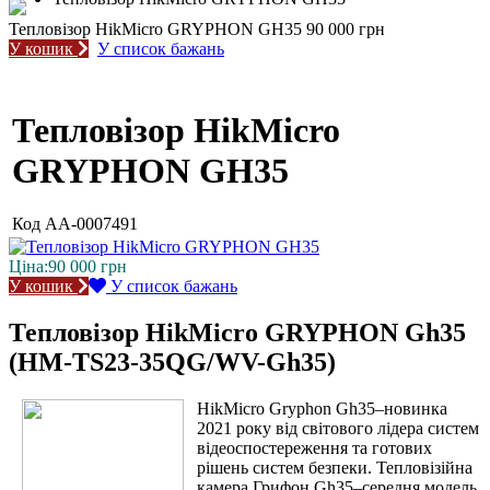
Тепловізор HikMicro GRYPHON GH35
90 000 грн
У кошик
У список бажань
Тепловізор HikMicro
GRYPHON GH35
Код
AA-0007491
Ціна:
90 000
грн
У кошик
У список бажань
Тепловізор HikMicro GRYPHON Gh35
(HM-TS23-35QG/WV-Gh35)
HikMicro Gryphon Gh35–новинка
2021 року від світового лідера систем
відеоспостереження та готових
рішень систем безпеки. Тепловізійна
камера Грифон Gh35–середня модель