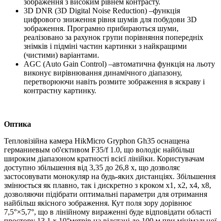
зображення з високим рівнем контрасту.
3D DNR (3D Digital Noise Reduction) –функція
цифрового зниження рівня шумів для побудови 3D
зображення. Програмно прибираються шуми,
реалізовано за рахунок групи порівняння попередніх
знімків і підміні частин картинки з найкращими
(чистими) варіантами.
AGC (Auto Gain Control) –автоматична функція на льоту
виконує вирівнювання динамічного діапазону,
перетворюючи навіть розмите зображення в яскраву і
контрастну картинку.
Оптика
Тепловізійна камера HikMicro Gryphon Gh35 оснащена
германиевым об'єктивом F35/f 1.0, що володіє найбільш
широким діапазоном кратності всієї лінійки. Користувачам
доступно збільшення від 3,35 до 26,8 х, що дозволяє
застосовувати монокуляр на будь-яких дистанціях. Збільшення
змінюється як плавно, так і дискретно з кроком х1, х2, х4, х8,
дозволяючи підібрати оптимальні параметри для отримання
найбільш якісного зображення. Кут поля зору дорівнює
7,5°×5,7°, що в лінійному вираженні буде відповідати області
простору 13,1 х 10°метрів на відстані до 100 м при мінімальної