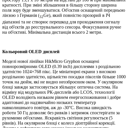
кратності. При зміні збільшення в більшу сторону ширина
поля зору буде зменшуватися. Об'єктив оснащений передньою
лінзою з Германія (
Ge), який повністю прозорий в ІЧ
32
діапазоні та не створює перешкод для проходження сигналу
від об'єктів до реєструвального сенсора. Фокусування ручне
на об'єктиві. Мінімальна дистанція всього 2 метри.
Кольоровий OLED дисплей
Моделі нової лінійки HikMicro Gryphon оснащені
повнорозмірними OLED (0.39 inch) дисплеями з роздільною
здатністю 1024×768 пікс. Це мініатюрні екрани з високою
роздільною здатністю, щільністю посадки пікселів більше 1000
точок на дюйм, які не видно неозброєним оком. У окулярном
блоці завжди застосовується збільшує оптична система. На
відміну від модульних РК-дисплеїв або LCOS, технології
OLED володіють низьким рівнем енергоспоживання і добре
адаптовані до надзвичайно низьких температур
навколишнього повітря, аж до -30°C. Висока швидкість
роботи 50 Гц дозволяє без ривків і затримок спостерігати за
рухомими об'єктами. Яскравість світіння регулюється (5
рівнів). На окулярном блоці є колесо діоптрійної корекції.