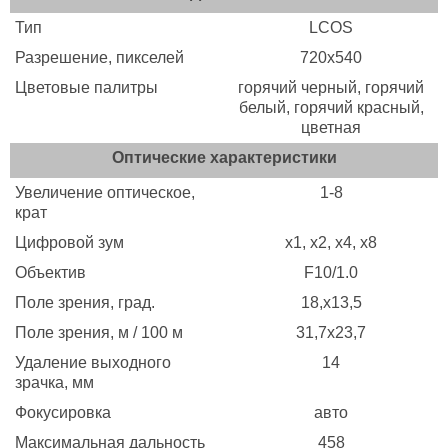
Тип
LCOS
Разрешение, пикселей
720х540
Цветовые палитры
горячий черный, горячий
белый, горячий красный,
цветная
Оптические характеристики
Увеличение оптическое,
1-8
крат
Цифровой зум
х1, x2, x4, х8
Объектив
F10/1.0
Поле зрения, град.
18,x13,5
Поле зрения, м / 100 м
31,7х23,7
Удаление выходного
14
зрачка, мм
Фокусировка
авто
Максимальная дальность
458