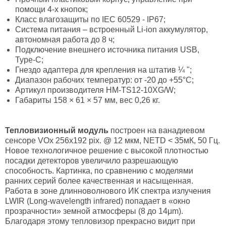
помощи 4-х кнопок;
Класс влагозащиты по IEC 60529 - IP67;
Система питания – встроенный Li-ion аккумулятор,
автономная работа до 8 ч;
Подключение внешнего источника питания USB,
Type-C;
Гнездо адаптера для крепления на штатив ¼ ";
Диапазон рабочих температур: от -20 до +55°С;
Артикул производителя HM-TS12-10XG/W;
Габариты 158 × 61 × 57 мм, вес 0,26 кг.
Тепловизионный модуль
построен на ванадиевом
сенсоре VOx 256х192 pix. @ 12 мкм, NETD < 35мК, 50 Гц.
Новое технологичное решение с высокой плотностью
посадки детекторов увеличило разрешающую
способность. Картинка, по сравнению с моделями
ранних серий более качественная и насыщенная.
Работа в зоне длинноволнового ИК спектра излучения
LWIR (Long-wavelength infrared) попадает в «окно
прозрачности» земной атмосферы (8 до 14μm).
Благодаря этому тепловизор прекрасно видит при