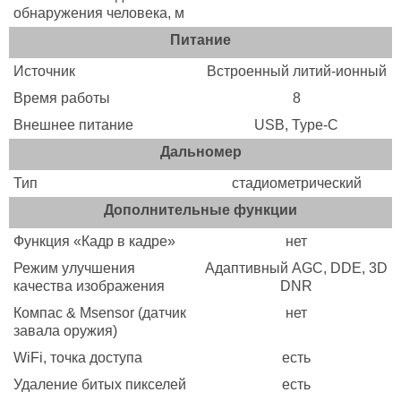
обнаружения человека, м
Питание
Источник
Встроенный литий-ионный
Время работы
8
Внешнее питание
USB, Type-C
Дальномер
Тип
стадиометрический
Дополнительные функции
Функция «Кадр в кадре»
нет
Режим улучшения
Адаптивный AGC, DDE, 3D
качества изображения
DNR
Компас & Msensor (датчик
нет
завала оружия)
WiFi, точка доступа
есть
Удаление битых пикселей
есть