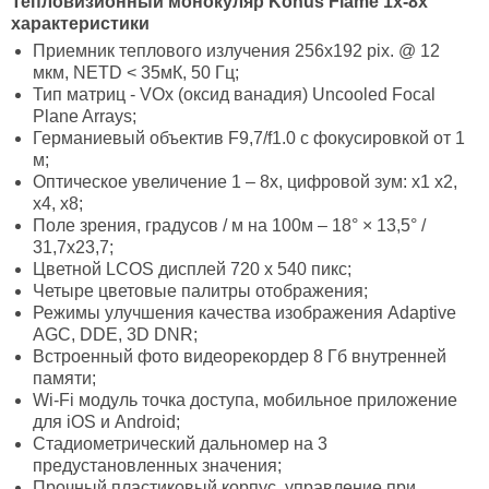
Тепловизионный монокуляр Konus Flame 1x-8x
характеристики
Приемник теплового излучения 256х192 pix. @ 12
мкм, NETD < 35мК, 50 Гц;
Тип матриц - VOx (оксид ванадия) Uncooled Focal
Plane Arrays;
Германиевый объектив F9,7/f1.0 с фокусировкой от 1
м;
Оптическое увеличение 1 – 8х, цифровой зум: x1 x2,
x4, х8;
Поле зрения, градусов / м на 100м – 18° × 13,5° /
31,7х23,7;
Цветной LCOS дисплей 720 x 540 пикс;
Четыре цветовые палитры отображения;
Режимы улучшения качества изображения Adaptive
AGC, DDE, 3D DNR;
Встроенный фото видеорекордер 8 Гб внутренней
памяти;
Wi-Fi модуль точка доступа, мобильное приложение
для iOS и Android;
Стадиометрический дальномер на 3
предустановленных значения;
Прочный пластиковый корпус, управление при